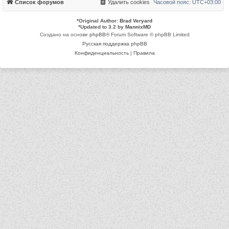
Список форумов
Удалить cookies
Часовой пояс:
UTC+03:00
*
Original Author:
Brad Veryard
*
Updated to 3.2 by
MannixMD
Создано на основе
phpBB
® Forum Software © phpBB Limited
Русская поддержка phpBB
Конфиденциальность
|
Правила