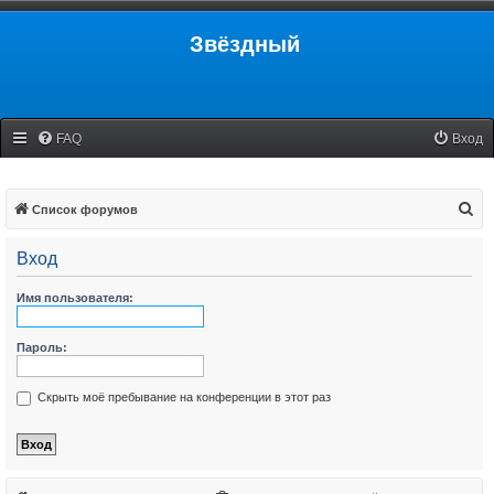
Звёздный
FAQ
Вход
П
Список форумов
о
Вход
и
с
Имя пользователя:
к
Пароль:
Скрыть моё пребывание на конференции в этот раз