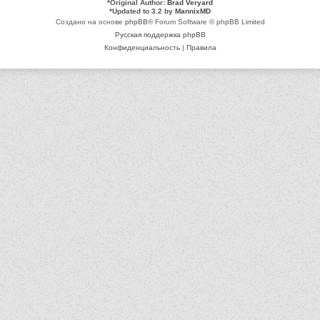
*
Original Author:
Brad Veryard
*
Updated to 3.2 by
MannixMD
Создано на основе
phpBB
® Forum Software © phpBB Limited
Русская поддержка phpBB
Конфиденциальность
|
Правила