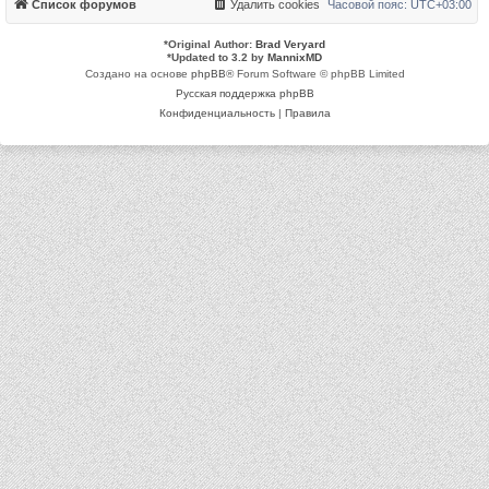
Список форумов
Удалить cookies
Часовой пояс:
UTC+03:00
*
Original Author:
Brad Veryard
*
Updated to 3.2 by
MannixMD
Создано на основе
phpBB
® Forum Software © phpBB Limited
Русская поддержка phpBB
Конфиденциальность
|
Правила