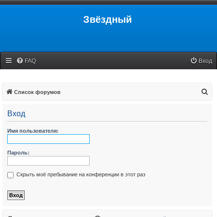
Звёздный
FAQ
Вход
П
Список форумов
о
Вход
и
с
Имя пользователя:
к
Пароль:
Скрыть моё пребывание на конференции в этот раз