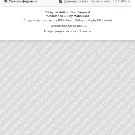
Список форумов
Удалить cookies
Часовой пояс:
UTC+03:00
*
Original Author:
Brad Veryard
*
Updated to 3.2 by
MannixMD
Создано на основе
phpBB
® Forum Software © phpBB Limited
Русская поддержка phpBB
Конфиденциальность
|
Правила