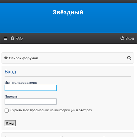
Звёздный
FAQ
Вход
П
Список форумов
о
Вход
и
с
Имя пользователя:
к
Пароль:
Скрыть моё пребывание на конференции в этот раз