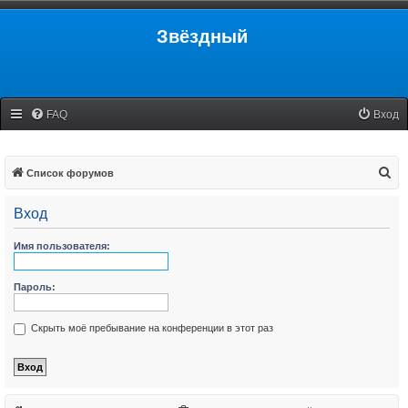
Звёздный
FAQ
Вход
П
Список форумов
о
Вход
и
с
Имя пользователя:
к
Пароль:
Скрыть моё пребывание на конференции в этот раз