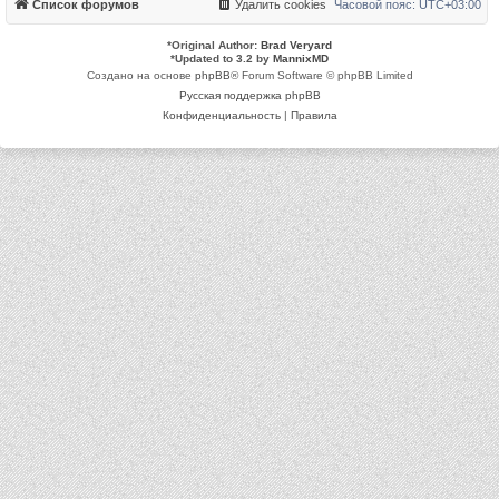
Список форумов
Удалить cookies
Часовой пояс:
UTC+03:00
*
Original Author:
Brad Veryard
*
Updated to 3.2 by
MannixMD
Создано на основе
phpBB
® Forum Software © phpBB Limited
Русская поддержка phpBB
Конфиденциальность
|
Правила