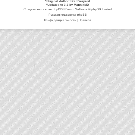
*
Original Author:
Brad Veryard
*
Updated to 3.2 by
MannixMD
Создано на основе
phpBB
® Forum Software © phpBB Limited
Русская поддержка phpBB
Конфиденциальность
|
Правила