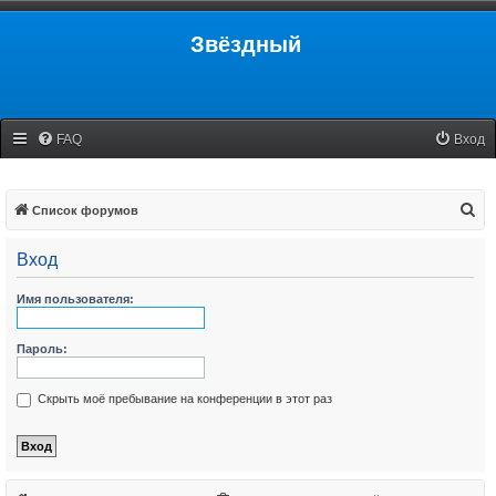
Звёздный
FAQ
Вход
П
Список форумов
о
Вход
и
с
Имя пользователя:
к
Пароль:
Скрыть моё пребывание на конференции в этот раз