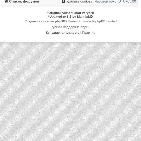
Список форумов
Удалить cookies
Часовой пояс:
UTC+03:00
*
Original Author:
Brad Veryard
*
Updated to 3.2 by
MannixMD
Создано на основе
phpBB
® Forum Software © phpBB Limited
Русская поддержка phpBB
Конфиденциальность
|
Правила