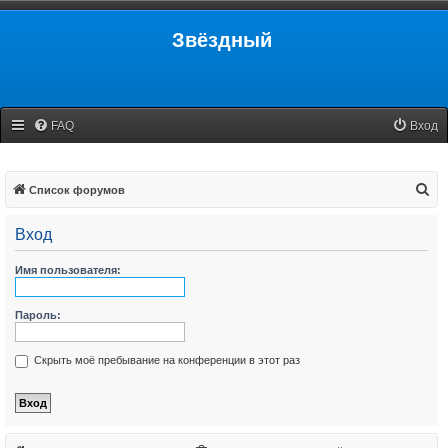
Звёздный
FAQ
Вход
П
Список форумов
о
Вход
и
с
Имя пользователя:
к
Пароль:
Скрыть моё пребывание на конференции в этот раз