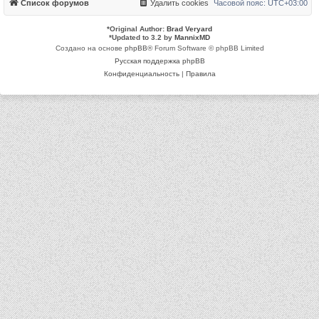
Список форумов
Удалить cookies
Часовой пояс:
UTC+03:00
*
Original Author:
Brad Veryard
*
Updated to 3.2 by
MannixMD
Создано на основе
phpBB
® Forum Software © phpBB Limited
Русская поддержка phpBB
Конфиденциальность
|
Правила