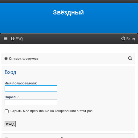
Звёздный
FAQ
Вход
П
Список форумов
о
Вход
и
с
Имя пользователя:
к
Пароль:
Скрыть моё пребывание на конференции в этот раз