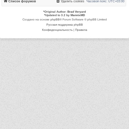
Список форумов
Удалить cookies
Часовой пояс:
UTC+03:00
*
Original Author:
Brad Veryard
*
Updated to 3.2 by
MannixMD
Создано на основе
phpBB
® Forum Software © phpBB Limited
Русская поддержка phpBB
Конфиденциальность
|
Правила