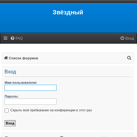
Звёздный
FAQ
Вход
П
Список форумов
о
Вход
и
с
Имя пользователя:
к
Пароль:
Скрыть моё пребывание на конференции в этот раз