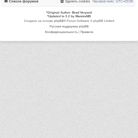
Список форумов
Удалить cookies
Часовой пояс:
UTC+03:00
*
Original Author:
Brad Veryard
*
Updated to 3.2 by
MannixMD
Создано на основе
phpBB
® Forum Software © phpBB Limited
Русская поддержка phpBB
Конфиденциальность
|
Правила