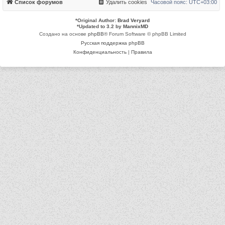
Список форумов
Удалить cookies
Часовой пояс:
UTC+03:00
*
Original Author:
Brad Veryard
*
Updated to 3.2 by
MannixMD
Создано на основе
phpBB
® Forum Software © phpBB Limited
Русская поддержка phpBB
Конфиденциальность
|
Правила