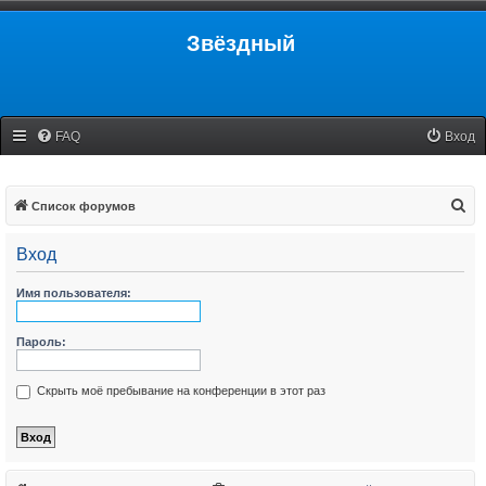
Звёздный
FAQ
Вход
П
Список форумов
о
Вход
и
с
Имя пользователя:
к
Пароль:
Скрыть моё пребывание на конференции в этот раз