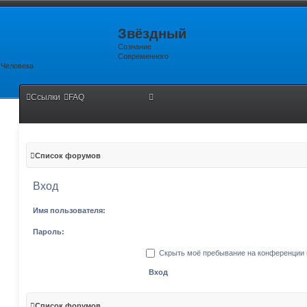
Звёздный
Сознание
Современного
Человека
Ссылки
FAQ
Поиск
Рас
Список форумов
Вход
Имя пользователя:
Пароль:
Скрыть моё пребывание на конференции в
Список форумов