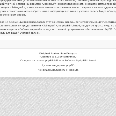
ифицируемое имя (в дальнейшем «ваше имя пользователя»), индивидуальный пароль для в
вашей учётной записи на форумах «Звёздный» охраняется законами о защите компьютерно
нции «Звёздный», кроме вашего имени пользователя, вашего пароля и вашего адреса emai
ас есть возможность выбрать, какая информация из вашей учётной записи будет общедост
беспечением phpBB.
 не рекомендуется использовать этот же самый пароль, регистрируясь на других сайтах.
стоятельствах ни представители «Звёздный», ни phpBB Limited, ни другое третье лицо не 
овления пароля «Забыли пароль?», предусмотренной программным обеспечением phpBB. Ва
оль для вашей учётной записи.
*
Original Author:
Brad Veryard
*
Updated to 3.2 by
MannixMD
Создано на основе
phpBB
® Forum Software © phpBB Limited
Русская поддержка phpBB
Конфиденциальность
|
Правила