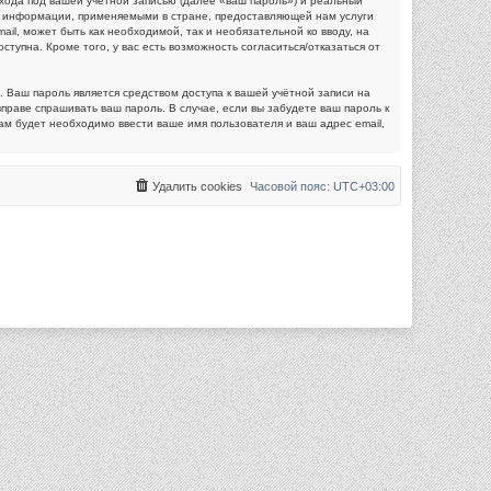
хода под вашей учётной записью (далее «ваш пароль») и реальный
й информации, применяемыми в стране, предоставляющей нам услуги
l, может быть как необходимой, так и необязательной ко вводу, на
упна. Кроме того, у вас есть возможность согласиться/отказаться от
 Ваш пароль является средством доступа к вашей учётной записи на
вправе спрашивать ваш пароль. В случае, если вы забудете ваш пароль к
м будет необходимо ввести ваше имя пользователя и ваш адрес email,
Удалить cookies
Часовой пояс:
UTC+03:00