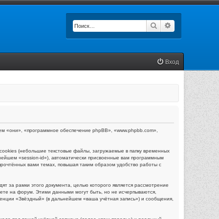
Поиск
Расширенный п
Вход
ейшем «они», «программное обеспечение phpBB», «www.phpbb.com»,
ookies (небольшие текстовые файлы, загружаемые в папку временных
нейшем «session-id»), автоматически присвоенные вам программным
прочтённых вами темах, повышая таким образом удобство работы с
т за рамки этого документа, целью которого является рассмотрение
те на форум. Этими данными могут быть, но не исчерпываются,
енции «Звёздный» (в дальнейшем «ваша учётная запись») и сообщения,