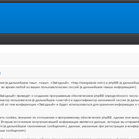
и
ия (в дальнейшем «мы», «наш», «Звёздный», «http://stargalaxie.net») и phpBB (в дальн
 во время любой из ваших пользовательских сессий (в дальнейшем «ваша информация»).
Звёздный» приведёт к созданию программным обеспечением phpBB определённого числа c
икатор пользователя (в дальнейшем «user-id») и идентификатор анонимной сессии (в даль
ной из тем конференции «Звёздный» и будет использоваться для хранения информации о 
ть cookies, внешние по отношению к программному обеспечению phpBB, однако они выходя
Вторым источником получения вашей информации являются данные, которые вы отправляе
я (в дальнейшем «анонимные сообщения»), данные, указанные при регистрации в конфер
аши сообщения»).