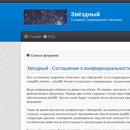
Звёздный
Сознание Современного Человека
Ссылки
FAQ
Список форумов
Звёздный - Соглашение о конфиденциальност
Это соглашение подробно объясняет, как «Звёздный» и его подразделен
«phpBB Limited», «phpBB Teams») используют информацию, полученную
Ваша информация собирается двумя способами. Во-первых, просмотр «
файлов вашего браузера). Первые две cookie содержат только идентиф
обеспечением phpBB. Третья cookie будет создана после просмотра од
форумами.
Также во время просмотра конференции «Звёздный» мы можем установи
страниц, созданных исключительно программным обеспечением phpBB. 
следующие данные: сообщения, размещённые под учётной записью Гост
оставленные вами после регистрации и авторизации (в дальнейшем «в