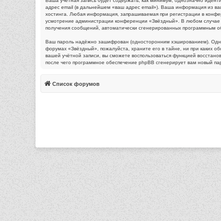
Ваша учётная запись будет содержать, как минимум, однозначно идент
адрес email (в дальнейшем «ваш адрес email»). Ваша информация из 
хостинга. Любая информация, запрашиваемая при регистрации в конфере
усмотрение администрации конференции «Звёздный». В любом случае у в
получения сообщений, автоматически сгенерированных программным о
Ваш пароль надёжно зашифрован (односторонним хэшированием). Однако
форумах «Звёздный», пожалуйста, храните его в тайне, ни при каких об
вашей учётной записи, вы сможете воспользоваться функцией восстан
после чего программное обеспечение phpBB сгенерирует вам новый пар
Список форумов