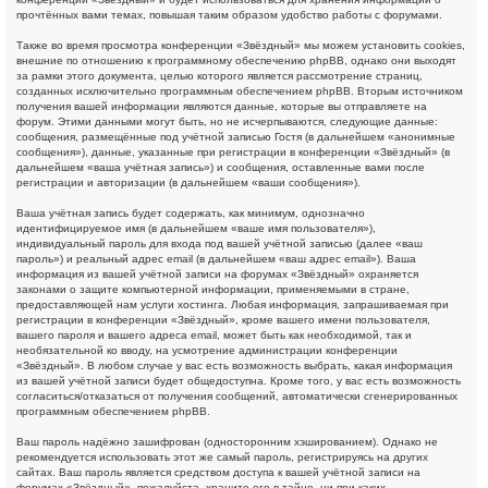
прочтённых вами темах, повышая таким образом удобство работы с форумами.
Также во время просмотра конференции «Звёздный» мы можем установить cookies,
внешние по отношению к программному обеспечению phpBB, однако они выходят
за рамки этого документа, целью которого является рассмотрение страниц,
созданных исключительно программным обеспечением phpBB. Вторым источником
получения вашей информации являются данные, которые вы отправляете на
форум. Этими данными могут быть, но не исчерпываются, следующие данные:
сообщения, размещённые под учётной записью Гостя (в дальнейшем «анонимные
сообщения»), данные, указанные при регистрации в конференции «Звёздный» (в
дальнейшем «ваша учётная запись») и сообщения, оставленные вами после
регистрации и авторизации (в дальнейшем «ваши сообщения»).
Ваша учётная запись будет содержать, как минимум, однозначно
идентифицируемое имя (в дальнейшем «ваше имя пользователя»),
индивидуальный пароль для входа под вашей учётной записью (далее «ваш
пароль») и реальный адрес email (в дальнейшем «ваш адрес email»). Ваша
информация из вашей учётной записи на форумах «Звёздный» охраняется
законами о защите компьютерной информации, применяемыми в стране,
предоставляющей нам услуги хостинга. Любая информация, запрашиваемая при
регистрации в конференции «Звёздный», кроме вашего имени пользователя,
вашего пароля и вашего адреса email, может быть как необходимой, так и
необязательной ко вводу, на усмотрение администрации конференции
«Звёздный». В любом случае у вас есть возможность выбрать, какая информация
из вашей учётной записи будет общедоступна. Кроме того, у вас есть возможность
согласиться/отказаться от получения сообщений, автоматически сгенерированных
программным обеспечением phpBB.
Ваш пароль надёжно зашифрован (односторонним хэшированием). Однако не
рекомендуется использовать этот же самый пароль, регистрируясь на других
сайтах. Ваш пароль является средством доступа к вашей учётной записи на
форумах «Звёздный», пожалуйста, храните его в тайне, ни при каких