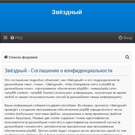
Звёздный
FAQ
Вход
П
Список форумов
о
Звёздный - Соглашение о конфиденциальности
и
с
Это соглашение подробно объясняет, как «Звёздный» и его подразделения (в
дальнейшем «мы», «наш», «Звёздный», «http://stargalaxie.net») и phpBB (в
к
дальнейшем «они», «программное обеспечение phpBB», «www.phpbb.com»,
«phpBB Limited», «phpBB Teams») используют информацию, полученную во время
любой из ваших пользовательских сессий (в дальнейшем «ваша информация»).
Ваша информация собирается двумя способами. Во-первых, просмотр «Звёздный»
приведёт к созданию программным обеспечением phpBB определённого числа
cookies (небольшие текстовые файлы, загружаемые в папку временных файлов
вашего браузера). Первые две cookie содержат только идентификатор
пользователя (в дальнейшем «user-id») и идентификатор анонимной сессии (в
дальнейшем «session-id»), автоматически присвоенные вам программным
обеспечением phpBB. Третья cookie будет создана после просмотра одной из тем
конференции «Звёздный» и будет использоваться для хранения информации о