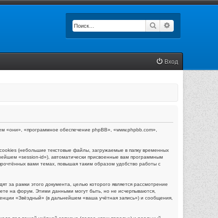
Поиск
Расширенный п
Вход
ейшем «они», «программное обеспечение phpBB», «www.phpbb.com»,
ookies (небольшие текстовые файлы, загружаемые в папку временных
нейшем «session-id»), автоматически присвоенные вам программным
прочтённых вами темах, повышая таким образом удобство работы с
т за рамки этого документа, целью которого является рассмотрение
те на форум. Этими данными могут быть, но не исчерпываются,
енции «Звёздный» (в дальнейшем «ваша учётная запись») и сообщения,