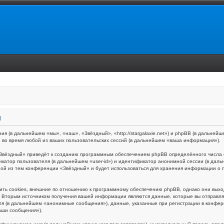
и
ия (в дальнейшем «мы», «наш», «Звёздный», «http://stargalaxie.net») и phpBB (в дальн
 во время любой из ваших пользовательских сессий (в дальнейшем «ваша информация»).
Звёздный» приведёт к созданию программным обеспечением phpBB определённого числа c
икатор пользователя (в дальнейшем «user-id») и идентификатор анонимной сессии (в даль
ной из тем конференции «Звёздный» и будет использоваться для хранения информации о 
ть cookies, внешние по отношению к программному обеспечению phpBB, однако они выходя
Вторым источником получения вашей информации являются данные, которые вы отправляе
я (в дальнейшем «анонимные сообщения»), данные, указанные при регистрации в конфер
аши сообщения»).