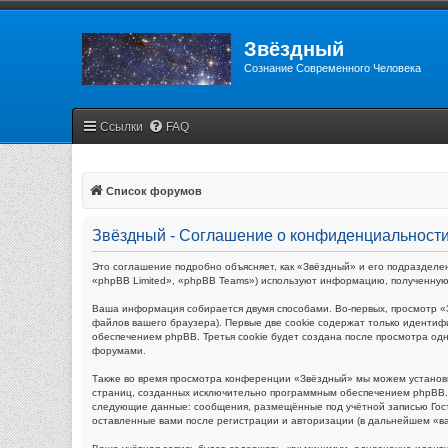
Звёздный
Сознание Современного Человека
Ссылки
FAQ
Список форумов
Звёздный - Соглашение о конфиденциальност
Это соглашение подробно объясняет, как «Звёздный» и его подразделен
«phpBB Limited», «phpBB Teams») используют информацию, полученную
Ваша информация собирается двумя способами. Во-первых, просмотр «
файлов вашего браузера). Первые две cookie содержат только идентиф
обеспечением phpBB. Третья cookie будет создана после просмотра од
форумами.
Также во время просмотра конференции «Звёздный» мы можем установи
страниц, созданных исключительно программным обеспечением phpBB. 
следующие данные: сообщения, размещённые под учётной записью Гост
оставленные вами после регистрации и авторизации (в дальнейшем «в