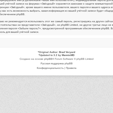
ифицируемое имя (в дальнейшем «ваше имя пользователя»), индивидуальный пароль для в
вашей учётной записи на форумах «Звёздный» охраняется законами о защите компьютерно
нции «Звёздный», кроме вашего имени пользователя, вашего пароля и вашего адреса emai
ас есть возможность выбрать, какая информация из вашей учётной записи будет общедост
беспечением phpBB.
 не рекомендуется использовать этот же самый пароль, регистрируясь на других сайтах.
стоятельствах ни представители «Звёздный», ни phpBB Limited, ни другое третье лицо не 
овления пароля «Забыли пароль?», предусмотренной программным обеспечением phpBB. Ва
оль для вашей учётной записи.
*
Original Author:
Brad Veryard
*
Updated to 3.2 by
MannixMD
Создано на основе
phpBB
® Forum Software © phpBB Limited
Русская поддержка phpBB
Конфиденциальность
|
Правила