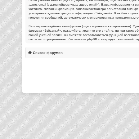
Ваша учётная запись будет содержать, как минимум, однозначно идент
адрес email (в дальнейшем «ваш адрес email»). Ваша информация из 
хостинга. Любая информация, запрашиваемая при регистрации в конфере
усмотрение администрации конференции «Звёздный». В любом случае у в
получения сообщений, автоматически сгенерированных программным о
Ваш пароль надёжно зашифрован (односторонним хэшированием). Однако
форумах «Звёздный», пожалуйста, храните его в тайне, ни при каких об
вашей учётной записи, вы сможете воспользоваться функцией восстан
после чего программное обеспечение phpBB сгенерирует вам новый пар
Список форумов