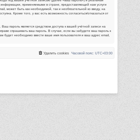
хода под вашей учётной записью (далее «ваш пароль») и реальный
й информации, применяемыми в стране, предоставляющей нам услуги
l, может быть как необходимой, так и необязательной ко вводу, на
упна. Кроме того, у вас есть возможность согласиться/отказаться от
 Ваш пароль является средством доступа к вашей учётной записи на
вправе спрашивать ваш пароль. В случае, если вы забудете ваш пароль к
м будет необходимо ввести ваше имя пользователя и ваш адрес email,
Удалить cookies
Часовой пояс:
UTC+03:00