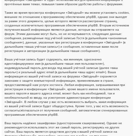
прочтённых вами темах, повышая таким образом удобство работы с форумами.
Также во время просмотра конференции «Звёздный» мы можем установить cookies,
внешние по отношению к программному обеспечению phpBB, однако они выходят
за рамки этого документа, целью которого является рассмотрение страниц,
созданных исключительно программным обеспечением phpBB. Вторым источником
получения вашей информации являются данные, которые вы отправляете на
форум. Этими данными могут быть, но не исчерпываются, следующие данные:
сообщения, размещённые под учётной записью Гостя (в дальнейшем «анонимные
сообщения»), данные, указанные при регистрации в конференции «Звёздный» (в
дальнейшем «ваша учётная запись») и сообщения, оставленные вами после
регистрации и авторизации (в дальнейшем «ваши сообщения»).
Ваша учётная запись будет содержать, как минимум, однозначно
идентифицируемое имя (в дальнейшем «ваше имя пользователя»),
индивидуальный пароль для входа под вашей учётной записью (далее «ваш
пароль») и реальный адрес email (в дальнейшем «ваш адрес email»). Ваша
информация из вашей учётной записи на форумах «Звёздный» охраняется
законами о защите компьютерной информации, применяемыми в стране,
предоставляющей нам услуги хостинга. Любая информация, запрашиваемая при
регистрации в конференции «Звёздный», кроме вашего имени пользователя,
вашего пароля и вашего адреса email, может быть как необходимой, так и
необязательной ко вводу, на усмотрение администрации конференции
«Звёздный». В любом случае у вас есть возможность выбрать, какая информация
из вашей учётной записи будет общедоступна. Кроме того, у вас есть возможность
согласиться/отказаться от получения сообщений, автоматически сгенерированных
программным обеспечением phpBB.
Ваш пароль надёжно зашифрован (односторонним хэшированием). Однако не
рекомендуется использовать этот же самый пароль, регистрируясь на других
сайтах. Ваш пароль является средством доступа к вашей учётной записи на
форумах «Звёздный», пожалуйста, храните его в тайне, ни при каких