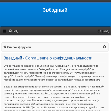
Звёздный
FAQ
Вход
П
Список форумов
о
Звёздный - Соглашение о конфиденциальности
и
с
Это соглашение подробно объясняет, как «Звёздный» и его подразделения (в
дальнейшем «мы», «наш», «Звёздный», «http://stargalaxie.net») и phpBB (в
к
дальнейшем «они», «программное обеспечение phpBB», «www.phpbb.com»,
«phpBB Limited», «phpBB Teams») используют информацию, полученную во время
любой из ваших пользовательских сессий (в дальнейшем «ваша информация»).
Ваша информация собирается двумя способами. Во-первых, просмотр «Звёздный»
приведёт к созданию программным обеспечением phpBB определённого числа
cookies (небольшие текстовые файлы, загружаемые в папку временных файлов
вашего браузера). Первые две cookie содержат только идентификатор
пользователя (в дальнейшем «user-id») и идентификатор анонимной сессии (в
дальнейшем «session-id»), автоматически присвоенные вам программным
обеспечением phpBB. Третья cookie будет создана после просмотра одной из тем
конференции «Звёздный» и будет использоваться для хранения информации о