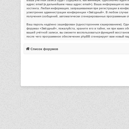
Ваша учётная запись будет содержать, как минимум, однозначно идент
адрес email (в дальнейшем «ваш адрес email»). Ваша информация из 
хостинга. Любая информация, запрашиваемая при регистрации в конфере
усмотрение администрации конференции «Звёздный». В любом случае у в
получения сообщений, автоматически сгенерированных программным о
Ваш пароль надёжно зашифрован (односторонним хэшированием). Однако
форумах «Звёздный», пожалуйста, храните его в тайне, ни при каких об
вашей учётной записи, вы сможете воспользоваться функцией восстан
после чего программное обеспечение phpBB сгенерирует вам новый пар
Список форумов