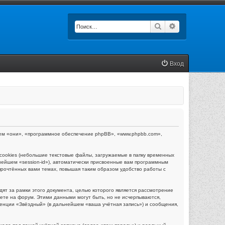
Поиск
Расширенный п
Вход
ейшем «они», «программное обеспечение phpBB», «www.phpbb.com»,
ookies (небольшие текстовые файлы, загружаемые в папку временных
нейшем «session-id»), автоматически присвоенные вам программным
прочтённых вами темах, повышая таким образом удобство работы с
т за рамки этого документа, целью которого является рассмотрение
те на форум. Этими данными могут быть, но не исчерпываются,
енции «Звёздный» (в дальнейшем «ваша учётная запись») и сообщения,