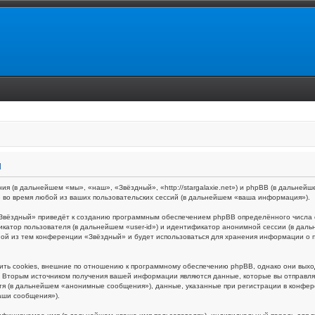
и
ия (в дальнейшем «мы», «наш», «Звёздный», «http://stargalaxie.net») и phpBB (в дальн
 во время любой из ваших пользовательских сессий (в дальнейшем «ваша информация»).
Звёздный» приведёт к созданию программным обеспечением phpBB определённого числа c
икатор пользователя (в дальнейшем «user-id») и идентификатор анонимной сессии (в даль
ной из тем конференции «Звёздный» и будет использоваться для хранения информации о 
ть cookies, внешние по отношению к программному обеспечению phpBB, однако они выходя
Вторым источником получения вашей информации являются данные, которые вы отправляе
я (в дальнейшем «анонимные сообщения»), данные, указанные при регистрации в конфер
аши сообщения»).