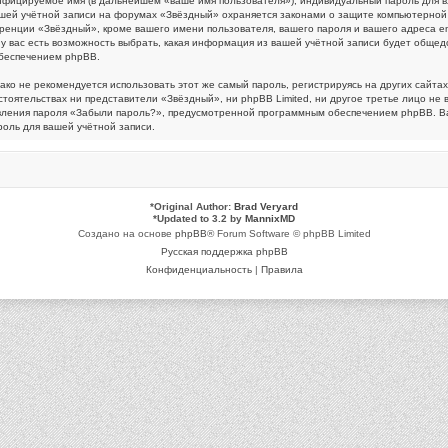
ифицируемое имя (в дальнейшем «ваше имя пользователя»), индивидуальный пароль для в
вашей учётной записи на форумах «Звёздный» охраняется законами о защите компьютерно
нции «Звёздный», кроме вашего имени пользователя, вашего пароля и вашего адреса emai
ас есть возможность выбрать, какая информация из вашей учётной записи будет общедост
беспечением phpBB.
 не рекомендуется использовать этот же самый пароль, регистрируясь на других сайтах.
стоятельствах ни представители «Звёздный», ни phpBB Limited, ни другое третье лицо не 
овления пароля «Забыли пароль?», предусмотренной программным обеспечением phpBB. Ва
оль для вашей учётной записи.
*
Original Author:
Brad Veryard
*
Updated to 3.2 by
MannixMD
Создано на основе
phpBB
® Forum Software © phpBB Limited
Русская поддержка phpBB
Конфиденциальность
|
Правила