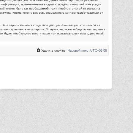
хода под вашей учётной записью (далее «ваш пароль») и реальный
й информации, применяемыми в стране, предоставляющей нам услуги
l, может быть как необходимой, так и необязательной ко вводу, на
упна. Кроме того, у вас есть возможность согласиться/отказаться от
 Ваш пароль является средством доступа к вашей учётной записи на
вправе спрашивать ваш пароль. В случае, если вы забудете ваш пароль к
м будет необходимо ввести ваше имя пользователя и ваш адрес email,
Удалить cookies
Часовой пояс:
UTC+03:00