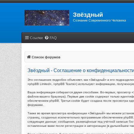
Звёздный
Сознание Современного Человека
Ссылки
FAQ
Список форумов
Звёздный - Соглашение о конфиденциальност
Это соглашение подробно объясняет, как «Звёздный» и его подразделен
«phpBB Limited», «phpBB Teams») используют информацию, полученную
Ваша информация собирается двумя способами. Во-первых, просмотр «
файлов вашего браузера). Первые две cookie содержат только идентиф
обеспечением phpBB. Третья cookie будет создана после просмотра од
форумами.
Также во время просмотра конференции «Звёздный» мы можем установи
страниц, созданных исключительно программным обеспечением phpBB. 
следующие данные: сообщения, размещённые под учётной записью Гост
оставленные вами после регистрации и авторизации (в дальнейшем «в