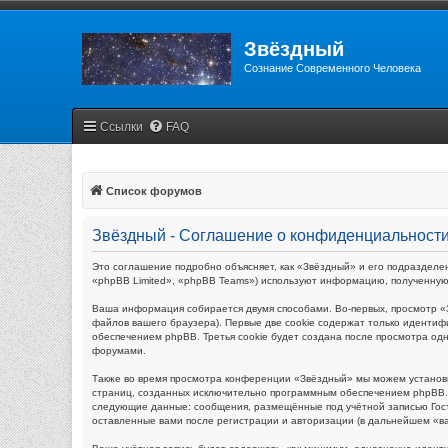
Звёздный
Сознание Современного Человека
Ссылки
FAQ
Список форумов
Звёздный - Соглашение о конфиденциальност
Это соглашение подробно объясняет, как «Звёздный» и его подразделен
«phpBB Limited», «phpBB Teams») используют информацию, полученную
Ваша информация собирается двумя способами. Во-первых, просмотр «
файлов вашего браузера). Первые две cookie содержат только идентиф
обеспечением phpBB. Третья cookie будет создана после просмотра од
форумами.
Также во время просмотра конференции «Звёздный» мы можем установи
страниц, созданных исключительно программным обеспечением phpBB. 
следующие данные: сообщения, размещённые под учётной записью Гост
оставленные вами после регистрации и авторизации (в дальнейшем «в