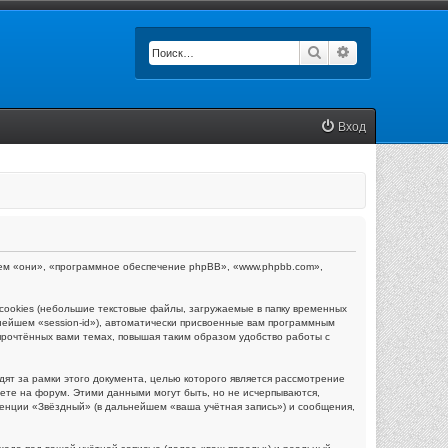
Поиск
Расширенный п
Вход
ейшем «они», «программное обеспечение phpBB», «www.phpbb.com»,
ookies (небольшие текстовые файлы, загружаемые в папку временных
нейшем «session-id»), автоматически присвоенные вам программным
прочтённых вами темах, повышая таким образом удобство работы с
т за рамки этого документа, целью которого является рассмотрение
те на форум. Этими данными могут быть, но не исчерпываются,
енции «Звёздный» (в дальнейшем «ваша учётная запись») и сообщения,