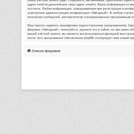
Ваша учётная запись будет содержать, как минимум, однозначно идент
адрес email (в дальнейшем «ваш адрес email»). Ваша информация из 
хостинга. Любая информация, запрашиваемая при регистрации в конфере
усмотрение администрации конференции «Звёздный». В любом случае у в
получения сообщений, автоматически сгенерированных программным о
Ваш пароль надёжно зашифрован (односторонним хэшированием). Однако
форумах «Звёздный», пожалуйста, храните его в тайне, ни при каких об
вашей учётной записи, вы сможете воспользоваться функцией восстан
после чего программное обеспечение phpBB сгенерирует вам новый пар
Список форумов