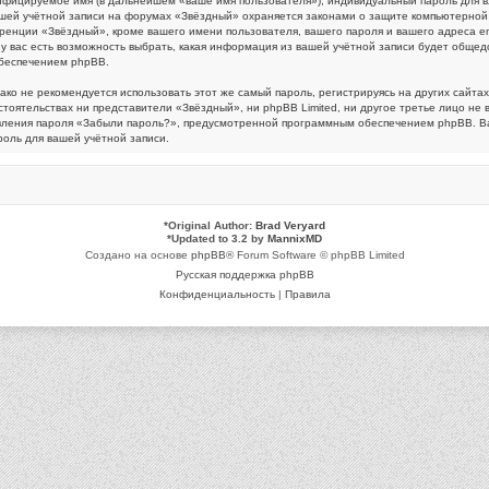
ифицируемое имя (в дальнейшем «ваше имя пользователя»), индивидуальный пароль для в
вашей учётной записи на форумах «Звёздный» охраняется законами о защите компьютерно
нции «Звёздный», кроме вашего имени пользователя, вашего пароля и вашего адреса emai
ас есть возможность выбрать, какая информация из вашей учётной записи будет общедост
беспечением phpBB.
 не рекомендуется использовать этот же самый пароль, регистрируясь на других сайтах.
стоятельствах ни представители «Звёздный», ни phpBB Limited, ни другое третье лицо не 
овления пароля «Забыли пароль?», предусмотренной программным обеспечением phpBB. Ва
оль для вашей учётной записи.
*
Original Author:
Brad Veryard
*
Updated to 3.2 by
MannixMD
Создано на основе
phpBB
® Forum Software © phpBB Limited
Русская поддержка phpBB
Конфиденциальность
|
Правила