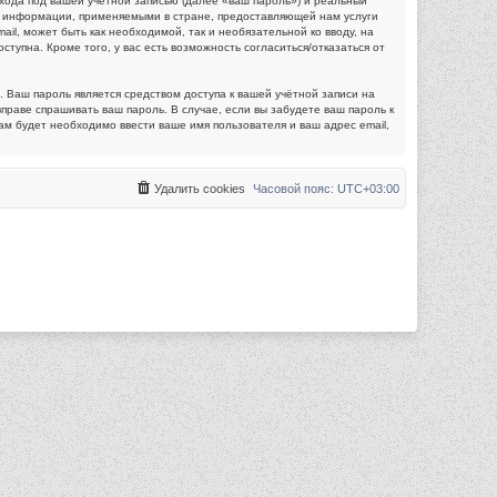
хода под вашей учётной записью (далее «ваш пароль») и реальный
й информации, применяемыми в стране, предоставляющей нам услуги
l, может быть как необходимой, так и необязательной ко вводу, на
упна. Кроме того, у вас есть возможность согласиться/отказаться от
 Ваш пароль является средством доступа к вашей учётной записи на
вправе спрашивать ваш пароль. В случае, если вы забудете ваш пароль к
м будет необходимо ввести ваше имя пользователя и ваш адрес email,
Удалить cookies
Часовой пояс:
UTC+03:00