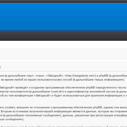
и
ия (в дальнейшем «мы», «наш», «Звёздный», «http://stargalaxie.net») и phpBB (в дальн
 во время любой из ваших пользовательских сессий (в дальнейшем «ваша информация»).
Звёздный» приведёт к созданию программным обеспечением phpBB определённого числа c
икатор пользователя (в дальнейшем «user-id») и идентификатор анонимной сессии (в даль
ной из тем конференции «Звёздный» и будет использоваться для хранения информации о 
ть cookies, внешние по отношению к программному обеспечению phpBB, однако они выходя
Вторым источником получения вашей информации являются данные, которые вы отправляе
я (в дальнейшем «анонимные сообщения»), данные, указанные при регистрации в конфер
аши сообщения»).