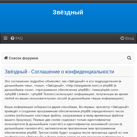
Звёздный
FAQ
Вход
П
Список форумов
о
Звёздный - Соглашение о конфиденциальности
и
с
Это соглашение подробно объясняет, как «Звёздный» и его подразделения (в
дальнейшем «мы», «наш», «Звёздный», «http://stargalaxie.net») и phpBB (в
к
дальнейшем «они», «программное обеспечение phpBB», «www.phpbb.com»,
«phpBB Limited», «phpBB Teams») используют информацию, полученную во время
любой из ваших пользовательских сессий (в дальнейшем «ваша информация»).
Ваша информация собирается двумя способами. Во-первых, просмотр «Звёздный»
приведёт к созданию программным обеспечением phpBB определённого числа
cookies (небольшие текстовые файлы, загружаемые в папку временных файлов
вашего браузера). Первые две cookie содержат только идентификатор
пользователя (в дальнейшем «user-id») и идентификатор анонимной сессии (в
дальнейшем «session-id»), автоматически присвоенные вам программным
обеспечением phpBB. Третья cookie будет создана после просмотра одной из тем
конференции «Звёздный» и будет использоваться для хранения информации о