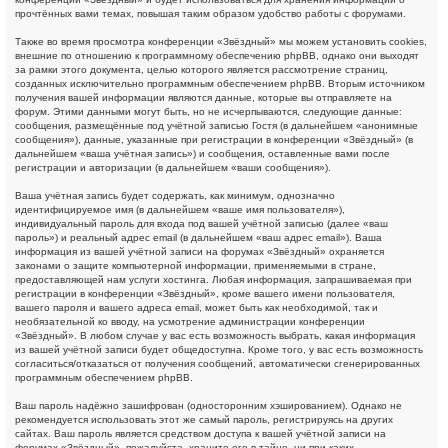
прочтённых вами темах, повышая таким образом удобство работы с форумами.
Также во время просмотра конференции «Звёздный» мы можем установить cookies,
внешние по отношению к программному обеспечению phpBB, однако они выходят
за рамки этого документа, целью которого является рассмотрение страниц,
созданных исключительно программным обеспечением phpBB. Вторым источником
получения вашей информации являются данные, которые вы отправляете на
форум. Этими данными могут быть, но не исчерпываются, следующие данные:
сообщения, размещённые под учётной записью Гостя (в дальнейшем «анонимные
сообщения»), данные, указанные при регистрации в конференции «Звёздный» (в
дальнейшем «ваша учётная запись») и сообщения, оставленные вами после
регистрации и авторизации (в дальнейшем «ваши сообщения»).
Ваша учётная запись будет содержать, как минимум, однозначно
идентифицируемое имя (в дальнейшем «ваше имя пользователя»),
индивидуальный пароль для входа под вашей учётной записью (далее «ваш
пароль») и реальный адрес email (в дальнейшем «ваш адрес email»). Ваша
информация из вашей учётной записи на форумах «Звёздный» охраняется
законами о защите компьютерной информации, применяемыми в стране,
предоставляющей нам услуги хостинга. Любая информация, запрашиваемая при
регистрации в конференции «Звёздный», кроме вашего имени пользователя,
вашего пароля и вашего адреса email, может быть как необходимой, так и
необязательной ко вводу, на усмотрение администрации конференции
«Звёздный». В любом случае у вас есть возможность выбрать, какая информация
из вашей учётной записи будет общедоступна. Кроме того, у вас есть возможность
согласиться/отказаться от получения сообщений, автоматически сгенерированных
программным обеспечением phpBB.
Ваш пароль надёжно зашифрован (односторонним хэшированием). Однако не
рекомендуется использовать этот же самый пароль, регистрируясь на других
сайтах. Ваш пароль является средством доступа к вашей учётной записи на
форумах «Звёздный», пожалуйста, храните его в тайне, ни при каких