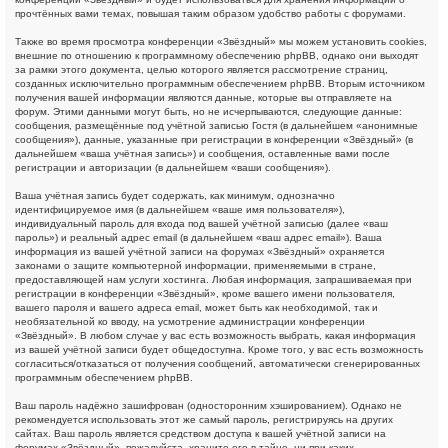
прочтённых вами темах, повышая таким образом удобство работы с форумами.
Также во время просмотра конференции «Звёздный» мы можем установить cookies,
внешние по отношению к программному обеспечению phpBB, однако они выходят
за рамки этого документа, целью которого является рассмотрение страниц,
созданных исключительно программным обеспечением phpBB. Вторым источником
получения вашей информации являются данные, которые вы отправляете на
форум. Этими данными могут быть, но не исчерпываются, следующие данные:
сообщения, размещённые под учётной записью Гостя (в дальнейшем «анонимные
сообщения»), данные, указанные при регистрации в конференции «Звёздный» (в
дальнейшем «ваша учётная запись») и сообщения, оставленные вами после
регистрации и авторизации (в дальнейшем «ваши сообщения»).
Ваша учётная запись будет содержать, как минимум, однозначно
идентифицируемое имя (в дальнейшем «ваше имя пользователя»),
индивидуальный пароль для входа под вашей учётной записью (далее «ваш
пароль») и реальный адрес email (в дальнейшем «ваш адрес email»). Ваша
информация из вашей учётной записи на форумах «Звёздный» охраняется
законами о защите компьютерной информации, применяемыми в стране,
предоставляющей нам услуги хостинга. Любая информация, запрашиваемая при
регистрации в конференции «Звёздный», кроме вашего имени пользователя,
вашего пароля и вашего адреса email, может быть как необходимой, так и
необязательной ко вводу, на усмотрение администрации конференции
«Звёздный». В любом случае у вас есть возможность выбрать, какая информация
из вашей учётной записи будет общедоступна. Кроме того, у вас есть возможность
согласиться/отказаться от получения сообщений, автоматически сгенерированных
программным обеспечением phpBB.
Ваш пароль надёжно зашифрован (односторонним хэшированием). Однако не
рекомендуется использовать этот же самый пароль, регистрируясь на других
сайтах. Ваш пароль является средством доступа к вашей учётной записи на
форумах «Звёздный», пожалуйста, храните его в тайне, ни при каких