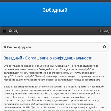
Звёздный
FAQ
Вход
П
Список форумов
о
Звёздный - Соглашение о конфиденциальности
и
с
Это соглашение подробно объясняет, как «Звёздный» и его подразделения (в
дальнейшем «мы», «наш», «Звёздный», «http://stargalaxie.net») и phpBB (в
к
дальнейшем «они», «программное обеспечение phpBB», «www.phpbb.com»,
«phpBB Limited», «phpBB Teams») используют информацию, полученную во время
любой из ваших пользовательских сессий (в дальнейшем «ваша информация»).
Ваша информация собирается двумя способами. Во-первых, просмотр «Звёздный»
приведёт к созданию программным обеспечением phpBB определённого числа
cookies (небольшие текстовые файлы, загружаемые в папку временных файлов
вашего браузера). Первые две cookie содержат только идентификатор
пользователя (в дальнейшем «user-id») и идентификатор анонимной сессии (в
дальнейшем «session-id»), автоматически присвоенные вам программным
обеспечением phpBB. Третья cookie будет создана после просмотра одной из тем
конференции «Звёздный» и будет использоваться для хранения информации о