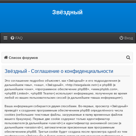
Звёздный
FAQ
Вход
П
Список форумов
о
Звёздный - Соглашение о конфиденциальности
и
с
Это соглашение подробно объясняет, как «Звёздный» и его подразделения (в
дальнейшем «мы», «наш», «Звёздный», «http://stargalaxie.net») и phpBB (в
к
дальнейшем «они», «программное обеспечение phpBB», «www.phpbb.com»,
«phpBB Limited», «phpBB Teams») используют информацию, полученную во время
любой из ваших пользовательских сессий (в дальнейшем «ваша информация»).
Ваша информация собирается двумя способами. Во-первых, просмотр «Звёздный»
приведёт к созданию программным обеспечением phpBB определённого числа
cookies (небольшие текстовые файлы, загружаемые в папку временных файлов
вашего браузера). Первые две cookie содержат только идентификатор
пользователя (в дальнейшем «user-id») и идентификатор анонимной сессии (в
дальнейшем «session-id»), автоматически присвоенные вам программным
обеспечением phpBB. Третья cookie будет создана после просмотра одной из тем
конференции «Звёздный» и будет использоваться для хранения информации о