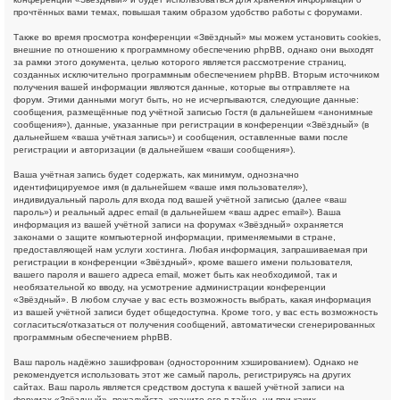
прочтённых вами темах, повышая таким образом удобство работы с форумами.
Также во время просмотра конференции «Звёздный» мы можем установить cookies,
внешние по отношению к программному обеспечению phpBB, однако они выходят
за рамки этого документа, целью которого является рассмотрение страниц,
созданных исключительно программным обеспечением phpBB. Вторым источником
получения вашей информации являются данные, которые вы отправляете на
форум. Этими данными могут быть, но не исчерпываются, следующие данные:
сообщения, размещённые под учётной записью Гостя (в дальнейшем «анонимные
сообщения»), данные, указанные при регистрации в конференции «Звёздный» (в
дальнейшем «ваша учётная запись») и сообщения, оставленные вами после
регистрации и авторизации (в дальнейшем «ваши сообщения»).
Ваша учётная запись будет содержать, как минимум, однозначно
идентифицируемое имя (в дальнейшем «ваше имя пользователя»),
индивидуальный пароль для входа под вашей учётной записью (далее «ваш
пароль») и реальный адрес email (в дальнейшем «ваш адрес email»). Ваша
информация из вашей учётной записи на форумах «Звёздный» охраняется
законами о защите компьютерной информации, применяемыми в стране,
предоставляющей нам услуги хостинга. Любая информация, запрашиваемая при
регистрации в конференции «Звёздный», кроме вашего имени пользователя,
вашего пароля и вашего адреса email, может быть как необходимой, так и
необязательной ко вводу, на усмотрение администрации конференции
«Звёздный». В любом случае у вас есть возможность выбрать, какая информация
из вашей учётной записи будет общедоступна. Кроме того, у вас есть возможность
согласиться/отказаться от получения сообщений, автоматически сгенерированных
программным обеспечением phpBB.
Ваш пароль надёжно зашифрован (односторонним хэшированием). Однако не
рекомендуется использовать этот же самый пароль, регистрируясь на других
сайтах. Ваш пароль является средством доступа к вашей учётной записи на
форумах «Звёздный», пожалуйста, храните его в тайне, ни при каких