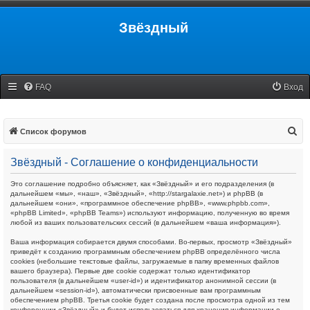
Звёздный
FAQ
Вход
П
Список форумов
о
Звёздный - Соглашение о конфиденциальности
и
с
Это соглашение подробно объясняет, как «Звёздный» и его подразделения (в
дальнейшем «мы», «наш», «Звёздный», «http://stargalaxie.net») и phpBB (в
к
дальнейшем «они», «программное обеспечение phpBB», «www.phpbb.com»,
«phpBB Limited», «phpBB Teams») используют информацию, полученную во время
любой из ваших пользовательских сессий (в дальнейшем «ваша информация»).
Ваша информация собирается двумя способами. Во-первых, просмотр «Звёздный»
приведёт к созданию программным обеспечением phpBB определённого числа
cookies (небольшие текстовые файлы, загружаемые в папку временных файлов
вашего браузера). Первые две cookie содержат только идентификатор
пользователя (в дальнейшем «user-id») и идентификатор анонимной сессии (в
дальнейшем «session-id»), автоматически присвоенные вам программным
обеспечением phpBB. Третья cookie будет создана после просмотра одной из тем
конференции «Звёздный» и будет использоваться для хранения информации о