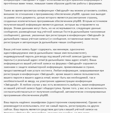
прочтённых вами темах, повышая таким образом удобство работы с форумами.
Также во время просмотра конференции «Звёздный» мы можем установить cookies,
внешние по отношению к программному обеспечению phpBB, однако они выходят
за рамки этого документа, целью которого является рассмотрение страниц,
созданных исключительно программным обеспечением phpBB. Вторым источником
получения вашей информации являются данные, которые вы отправляете на
форум. Этими данными могут быть, но не исчерпываются, следующие данные:
сообщения, размещённые под учётной записью Гостя (в дальнейшем «анонимные
сообщения»), данные, указанные при регистрации в конференции «Звёздный» (в
дальнейшем «ваша учётная запись») и сообщения, оставленные вами после
регистрации и авторизации (в дальнейшем «ваши сообщения»).
Ваша учётная запись будет содержать, как минимум, однозначно
идентифицируемое имя (в дальнейшем «ваше имя пользователя»),
индивидуальный пароль для входа под вашей учётной записью (далее «ваш
пароль») и реальный адрес email (в дальнейшем «ваш адрес email»). Ваша
информация из вашей учётной записи на форумах «Звёздный» охраняется
законами о защите компьютерной информации, применяемыми в стране,
предоставляющей нам услуги хостинга. Любая информация, запрашиваемая при
регистрации в конференции «Звёздный», кроме вашего имени пользователя,
вашего пароля и вашего адреса email, может быть как необходимой, так и
необязательной ко вводу, на усмотрение администрации конференции
«Звёздный». В любом случае у вас есть возможность выбрать, какая информация
из вашей учётной записи будет общедоступна. Кроме того, у вас есть возможность
согласиться/отказаться от получения сообщений, автоматически сгенерированных
программным обеспечением phpBB.
Ваш пароль надёжно зашифрован (односторонним хэшированием). Однако не
рекомендуется использовать этот же самый пароль, регистрируясь на других
сайтах. Ваш пароль является средством доступа к вашей учётной записи на
форумах «Звёздный», пожалуйста, храните его в тайне, ни при каких