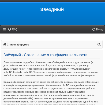
Звёздный
FAQ
Вход
П
Список форумов
о
Звёздный - Соглашение о конфиденциальности
и
с
Это соглашение подробно объясняет, как «Звёздный» и его подразделения (в
дальнейшем «мы», «наш», «Звёздный», «http://stargalaxie.net») и phpBB (в
к
дальнейшем «они», «программное обеспечение phpBB», «www.phpbb.com»,
«phpBB Limited», «phpBB Teams») используют информацию, полученную во время
любой из ваших пользовательских сессий (в дальнейшем «ваша информация»).
Ваша информация собирается двумя способами. Во-первых, просмотр «Звёздный»
приведёт к созданию программным обеспечением phpBB определённого числа
cookies (небольшие текстовые файлы, загружаемые в папку временных файлов
вашего браузера). Первые две cookie содержат только идентификатор
пользователя (в дальнейшем «user-id») и идентификатор анонимной сессии (в
дальнейшем «session-id»), автоматически присвоенные вам программным
обеспечением phpBB. Третья cookie будет создана после просмотра одной из тем
конференции «Звёздный» и будет использоваться для хранения информации о