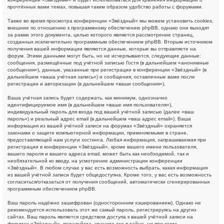
прочтённых вами темах, повышая таким образом удобство работы с форумами.
Также во время просмотра конференции «Звёздный» мы можем установить cookies,
внешние по отношению к программному обеспечению phpBB, однако они выходят
за рамки этого документа, целью которого является рассмотрение страниц,
созданных исключительно программным обеспечением phpBB. Вторым источником
получения вашей информации являются данные, которые вы отправляете на
форум. Этими данными могут быть, но не исчерпываются, следующие данные:
сообщения, размещённые под учётной записью Гостя (в дальнейшем «анонимные
сообщения»), данные, указанные при регистрации в конференции «Звёздный» (в
дальнейшем «ваша учётная запись») и сообщения, оставленные вами после
регистрации и авторизации (в дальнейшем «ваши сообщения»).
Ваша учётная запись будет содержать, как минимум, однозначно
идентифицируемое имя (в дальнейшем «ваше имя пользователя»),
индивидуальный пароль для входа под вашей учётной записью (далее «ваш
пароль») и реальный адрес email (в дальнейшем «ваш адрес email»). Ваша
информация из вашей учётной записи на форумах «Звёздный» охраняется
законами о защите компьютерной информации, применяемыми в стране,
предоставляющей нам услуги хостинга. Любая информация, запрашиваемая при
регистрации в конференции «Звёздный», кроме вашего имени пользователя,
вашего пароля и вашего адреса email, может быть как необходимой, так и
необязательной ко вводу, на усмотрение администрации конференции
«Звёздный». В любом случае у вас есть возможность выбрать, какая информация
из вашей учётной записи будет общедоступна. Кроме того, у вас есть возможность
согласиться/отказаться от получения сообщений, автоматически сгенерированных
программным обеспечением phpBB.
Ваш пароль надёжно зашифрован (односторонним хэшированием). Однако не
рекомендуется использовать этот же самый пароль, регистрируясь на других
сайтах. Ваш пароль является средством доступа к вашей учётной записи на
форумах «Звёздный», пожалуйста, храните его в тайне, ни при каких