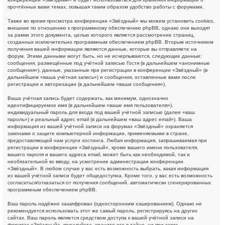
прочтённых вами темах, повышая таким образом удобство работы с форумами.
Также во время просмотра конференции «Звёздный» мы можем установить cookies,
внешние по отношению к программному обеспечению phpBB, однако они выходят
за рамки этого документа, целью которого является рассмотрение страниц,
созданных исключительно программным обеспечением phpBB. Вторым источником
получения вашей информации являются данные, которые вы отправляете на
форум. Этими данными могут быть, но не исчерпываются, следующие данные:
сообщения, размещённые под учётной записью Гостя (в дальнейшем «анонимные
сообщения»), данные, указанные при регистрации в конференции «Звёздный» (в
дальнейшем «ваша учётная запись») и сообщения, оставленные вами после
регистрации и авторизации (в дальнейшем «ваши сообщения»).
Ваша учётная запись будет содержать, как минимум, однозначно
идентифицируемое имя (в дальнейшем «ваше имя пользователя»),
индивидуальный пароль для входа под вашей учётной записью (далее «ваш
пароль») и реальный адрес email (в дальнейшем «ваш адрес email»). Ваша
информация из вашей учётной записи на форумах «Звёздный» охраняется
законами о защите компьютерной информации, применяемыми в стране,
предоставляющей нам услуги хостинга. Любая информация, запрашиваемая при
регистрации в конференции «Звёздный», кроме вашего имени пользователя,
вашего пароля и вашего адреса email, может быть как необходимой, так и
необязательной ко вводу, на усмотрение администрации конференции
«Звёздный». В любом случае у вас есть возможность выбрать, какая информация
из вашей учётной записи будет общедоступна. Кроме того, у вас есть возможность
согласиться/отказаться от получения сообщений, автоматически сгенерированных
программным обеспечением phpBB.
Ваш пароль надёжно зашифрован (односторонним хэшированием). Однако не
рекомендуется использовать этот же самый пароль, регистрируясь на других
сайтах. Ваш пароль является средством доступа к вашей учётной записи на
форумах «Звёздный», пожалуйста, храните его в тайне, ни при каких