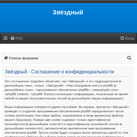
Звёздный
FAQ
Вход
П
Список форумов
о
Звёздный - Соглашение о конфиденциальности
и
с
Это соглашение подробно объясняет, как «Звёздный» и его подразделения (в
дальнейшем «мы», «наш», «Звёздный», «http://stargalaxie.net») и phpBB (в
к
дальнейшем «они», «программное обеспечение phpBB», «www.phpbb.com»,
«phpBB Limited», «phpBB Teams») используют информацию, полученную во время
любой из ваших пользовательских сессий (в дальнейшем «ваша информация»).
Ваша информация собирается двумя способами. Во-первых, просмотр «Звёздный»
приведёт к созданию программным обеспечением phpBB определённого числа
cookies (небольшие текстовые файлы, загружаемые в папку временных файлов
вашего браузера). Первые две cookie содержат только идентификатор
пользователя (в дальнейшем «user-id») и идентификатор анонимной сессии (в
дальнейшем «session-id»), автоматически присвоенные вам программным
обеспечением phpBB. Третья cookie будет создана после просмотра одной из тем
конференции «Звёздный» и будет использоваться для хранения информации о