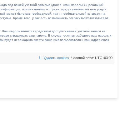
хода под вашей учётной записью (далее «ваш пароль») и реальный
й информации, применяемыми в стране, предоставляющей нам услуги
l, может быть как необходимой, так и необязательной ко вводу, на
упна. Кроме того, у вас есть возможность согласиться/отказаться от
 Ваш пароль является средством доступа к вашей учётной записи на
вправе спрашивать ваш пароль. В случае, если вы забудете ваш пароль к
м будет необходимо ввести ваше имя пользователя и ваш адрес email,
Удалить cookies
Часовой пояс:
UTC+03:00