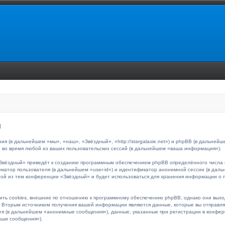
и
ия (в дальнейшем «мы», «наш», «Звёздный», «http://stargalaxie.net») и phpBB (в дальн
 во время любой из ваших пользовательских сессий (в дальнейшем «ваша информация»).
Звёздный» приведёт к созданию программным обеспечением phpBB определённого числа c
икатор пользователя (в дальнейшем «user-id») и идентификатор анонимной сессии (в даль
ной из тем конференции «Звёздный» и будет использоваться для хранения информации о 
ть cookies, внешние по отношению к программному обеспечению phpBB, однако они выходя
Вторым источником получения вашей информации являются данные, которые вы отправляе
я (в дальнейшем «анонимные сообщения»), данные, указанные при регистрации в конфер
аши сообщения»).