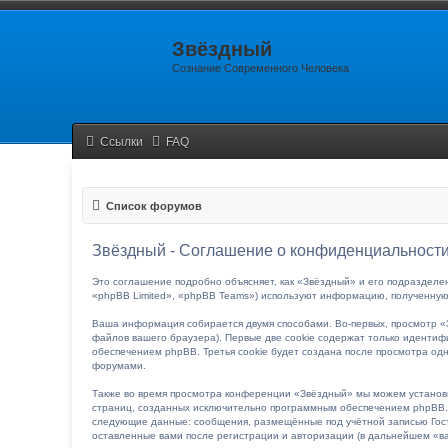
Звёздный
Сознание Современного Человека
Ссылки
FAQ
Список форумов
Звёздный - Соглашение о конфиденциальност
Это соглашение подробно объясняет, как «Звёздный» и его подразделен
«phpBB Limited», «phpBB Teams») используют информацию, полученную
Ваша информация собирается двумя способами. Во-первых, просмотр «
файлов вашего браузера). Первые две cookie содержат только идентиф
обеспечением phpBB. Третья cookie будет создана после просмотра од
форумами.
Также во время просмотра конференции «Звёздный» мы можем установи
страниц, созданных исключительно программным обеспечением phpBB. 
следующие данные: сообщения, размещённые под учётной записью Гост
оставленные вами после регистрации и авторизации (в дальнейшем «в