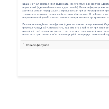
Ваша учётная запись будет содержать, как минимум, однозначно идент
адрес email (в дальнейшем «ваш адрес email»). Ваша информация из 
хостинга. Любая информация, запрашиваемая при регистрации в конфере
усмотрение администрации конференции «Звёздный». В любом случае у в
получения сообщений, автоматически сгенерированных программным о
Ваш пароль надёжно зашифрован (односторонним хэшированием). Однако
форумах «Звёздный», пожалуйста, храните его в тайне, ни при каких об
вашей учётной записи, вы сможете воспользоваться функцией восстан
после чего программное обеспечение phpBB сгенерирует вам новый пар
Список форумов