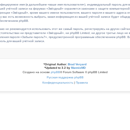
ифицируемое имя (в дальнейшем «ваше имя пользователя»), индивидуальный пароль для в
вашей учётной записи на форумах «Звёздный» охраняется законами о защите компьютерно
нции «Звёздный», кроме вашего имени пользователя, вашего пароля и вашего адреса emai
ас есть возможность выбрать, какая информация из вашей учётной записи будет общедост
беспечением phpBB.
 не рекомендуется использовать этот же самый пароль, регистрируясь на других сайтах.
стоятельствах ни представители «Звёздный», ни phpBB Limited, ни другое третье лицо не 
овления пароля «Забыли пароль?», предусмотренной программным обеспечением phpBB. Ва
оль для вашей учётной записи.
*
Original Author:
Brad Veryard
*
Updated to 3.2 by
MannixMD
Создано на основе
phpBB
® Forum Software © phpBB Limited
Русская поддержка phpBB
Конфиденциальность
|
Правила