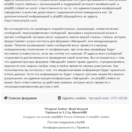
phpBB строго связаны с организацией и поддержкой интернет-конференций, и
phpBB Limited не несёт ответственности за то, что администрация конференций
определяет в качестве допустимого содержания и/или поведения в них. За
дополнительной информацией о phpBB обращайтесь по адресу
https://www.phpbb.com/
.
Вы соглашаетесь не размещать оскорбительных, угрожающих, клеветнических
сообщений, порнографических сообщений, призывов к национальной розни и
прочих сообщений, которые могут нарушить законы вашей страны, страны, которая
предоставляет услуги хостинга для форумов «Звёздный» или международное
право. Попытки размещения таких сообщений могут привести к вашему
немедленному отключению от конференции, при этом ваш провайдер будет
поставлен в известность, если мы сочтём это нужным. IP-адреса всех сообщений
сохраняются для возможности проведения такой политики. Вы соглашаетесь с тем,
что администраторы форумов «Звёздный» имеют право удалить, отредактировать,
перенести или закрыть любую тему в любое время по своему усмотрению. Как
пользователь вы согласны с тем, что введённая вами информация будет храниться
в базе данных. Хотя эта информация не будет открыта третьим лицам без вашего
разрешения, ни администрация конференции «Звёздный», ни phpBB Limited не
может быть ответственна за действия хакеров, которые могут привести к
несанкционированному доступу к ней.
Список форумов
Удалить cookies
Часовой пояс:
UTC+03:00
*
Original Author:
Brad Veryard
*
Updated to 3.2 by
MannixMD
Создано на основе
phpBB
® Forum Software © phpBB Limited
Русская поддержка phpBB
Конфиденциальность
|
Правила