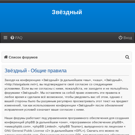
Звёздный
FAQ
Вход
П
Список форумов
о
Звёздный - Общие правила
и
с
Заходя на конференцию «Звёздный» (в дальнейшем «мы», «наш», «Звёздный»,
«http://stargalaxie.net»), вы подтверждаете своё согласие со следующими
к
условиями. Если вы не согласны с ними, пожалуйста, не заходите и не пользуйтесь
форумами «Звёздный». Мы оставляем за собой право изменять эти правила в
любое время и сделаем всё возможное, чтобы уведомить вас об этом, однако с
вашей стороны было бы разумным регулярно просматривать этот текст на предмет
изменений, так как использование конференции «Звёздный» после обновления/
исправления условий означает ваше согласие с ними.
Наши форумы работают под управлением программного обеспечения для создания
конференций phpBB (в дальнейшем «они», «программное обеспечение phpBB»,
«www.phpbb.com», «phpBB Limited», «phpBB Teams»), выпущенного по лицензии «
GNU General Public License v2
» (в дальнейшем «GPL»). Скачать его можно по
адресу
www.phpbb.com
. Ограничения лицензии GPL для программного обеспечения