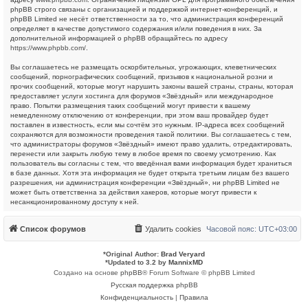
phpBB строго связаны с организацией и поддержкой интернет-конференций, и
phpBB Limited не несёт ответственности за то, что администрация конференций
определяет в качестве допустимого содержания и/или поведения в них. За
дополнительной информацией о phpBB обращайтесь по адресу
https://www.phpbb.com/
.
Вы соглашаетесь не размещать оскорбительных, угрожающих, клеветнических
сообщений, порнографических сообщений, призывов к национальной розни и
прочих сообщений, которые могут нарушить законы вашей страны, страны, которая
предоставляет услуги хостинга для форумов «Звёздный» или международное
право. Попытки размещения таких сообщений могут привести к вашему
немедленному отключению от конференции, при этом ваш провайдер будет
поставлен в известность, если мы сочтём это нужным. IP-адреса всех сообщений
сохраняются для возможности проведения такой политики. Вы соглашаетесь с тем,
что администраторы форумов «Звёздный» имеют право удалить, отредактировать,
перенести или закрыть любую тему в любое время по своему усмотрению. Как
пользователь вы согласны с тем, что введённая вами информация будет храниться
в базе данных. Хотя эта информация не будет открыта третьим лицам без вашего
разрешения, ни администрация конференции «Звёздный», ни phpBB Limited не
может быть ответственна за действия хакеров, которые могут привести к
несанкционированному доступу к ней.
Список форумов
Удалить cookies
Часовой пояс:
UTC+03:00
*
Original Author:
Brad Veryard
*
Updated to 3.2 by
MannixMD
Создано на основе
phpBB
® Forum Software © phpBB Limited
Русская поддержка phpBB
Конфиденциальность
|
Правила