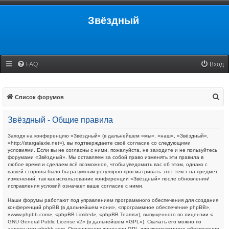
Звёздный
FAQ
Вход
П
Список форумов
о
Звёздный - Общие правила
и
с
Заходя на конференцию «Звёздный» (в дальнейшем «мы», «наш», «Звёздный»,
«http://stargalaxie.net»), вы подтверждаете своё согласие со следующими
к
условиями. Если вы не согласны с ними, пожалуйста, не заходите и не пользуйтесь
форумами «Звёздный». Мы оставляем за собой право изменять эти правила в
любое время и сделаем всё возможное, чтобы уведомить вас об этом, однако с
вашей стороны было бы разумным регулярно просматривать этот текст на предмет
изменений, так как использование конференции «Звёздный» после обновления/
исправления условий означает ваше согласие с ними.
Наши форумы работают под управлением программного обеспечения для создания
конференций phpBB (в дальнейшем «они», «программное обеспечение phpBB»,
«www.phpbb.com», «phpBB Limited», «phpBB Teams»), выпущенного по лицензии «
GNU General Public License v2
» (в дальнейшем «GPL»). Скачать его можно по
адресу
www.phpbb.com
. Ограничения лицензии GPL для программного обеспечения