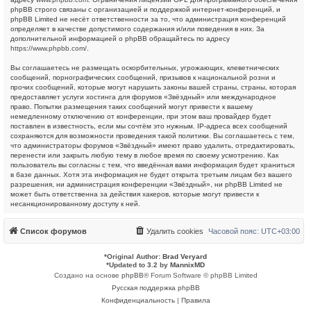
phpBB строго связаны с организацией и поддержкой интернет-конференций, и
phpBB Limited не несёт ответственности за то, что администрация конференций
определяет в качестве допустимого содержания и/или поведения в них. За
дополнительной информацией о phpBB обращайтесь по адресу
https://www.phpbb.com/
.
Вы соглашаетесь не размещать оскорбительных, угрожающих, клеветнических
сообщений, порнографических сообщений, призывов к национальной розни и
прочих сообщений, которые могут нарушить законы вашей страны, страны, которая
предоставляет услуги хостинга для форумов «Звёздный» или международное
право. Попытки размещения таких сообщений могут привести к вашему
немедленному отключению от конференции, при этом ваш провайдер будет
поставлен в известность, если мы сочтём это нужным. IP-адреса всех сообщений
сохраняются для возможности проведения такой политики. Вы соглашаетесь с тем,
что администраторы форумов «Звёздный» имеют право удалить, отредактировать,
перенести или закрыть любую тему в любое время по своему усмотрению. Как
пользователь вы согласны с тем, что введённая вами информация будет храниться
в базе данных. Хотя эта информация не будет открыта третьим лицам без вашего
разрешения, ни администрация конференции «Звёздный», ни phpBB Limited не
может быть ответственна за действия хакеров, которые могут привести к
несанкционированному доступу к ней.
Список форумов
Удалить cookies
Часовой пояс:
UTC+03:00
*
Original Author:
Brad Veryard
*
Updated to 3.2 by
MannixMD
Создано на основе
phpBB
® Forum Software © phpBB Limited
Русская поддержка phpBB
Конфиденциальность
|
Правила