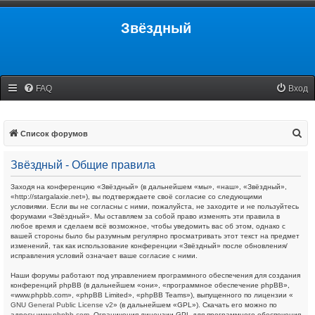
Звёздный
FAQ
Вход
П
Список форумов
о
Звёздный - Общие правила
и
с
Заходя на конференцию «Звёздный» (в дальнейшем «мы», «наш», «Звёздный»,
«http://stargalaxie.net»), вы подтверждаете своё согласие со следующими
к
условиями. Если вы не согласны с ними, пожалуйста, не заходите и не пользуйтесь
форумами «Звёздный». Мы оставляем за собой право изменять эти правила в
любое время и сделаем всё возможное, чтобы уведомить вас об этом, однако с
вашей стороны было бы разумным регулярно просматривать этот текст на предмет
изменений, так как использование конференции «Звёздный» после обновления/
исправления условий означает ваше согласие с ними.
Наши форумы работают под управлением программного обеспечения для создания
конференций phpBB (в дальнейшем «они», «программное обеспечение phpBB»,
«www.phpbb.com», «phpBB Limited», «phpBB Teams»), выпущенного по лицензии «
GNU General Public License v2
» (в дальнейшем «GPL»). Скачать его можно по
адресу
www.phpbb.com
. Ограничения лицензии GPL для программного обеспечения