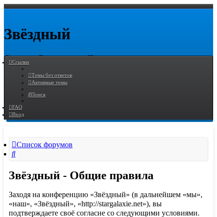
Звёздный
Сознание Современного Человека
Ссылки
Пропустить
Темы без ответов
Активные темы
Поиск
Расширенный
Поиск
FAQ
поиск
Вход
Список форумов
Поиск
Звёздный - Общие правила
Заходя на конференцию «Звёздный» (в дальнейшем «мы»,
«наш», «Звёздный», «http://stargalaxie.net»), вы
подтверждаете своё согласие со следующими условиями.