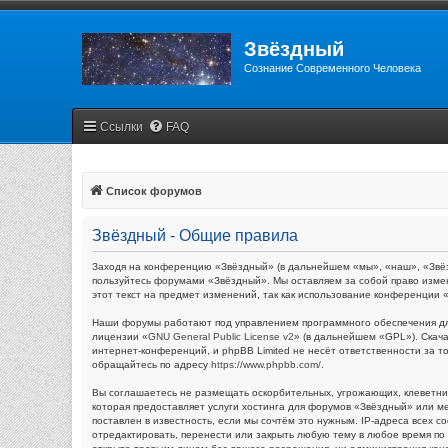
Звёздный
Сознание Современного Человека
Ссылки
FAQ
Список форумов
Звёздный - Общие правила
Заходя на конференцию «Звёздный» (в дальнейшем «мы», «наш», «Звёздн
пользуйтесь форумами «Звёздный». Мы оставляем за собой право измен
этот текст на предмет изменений, так как использование конференции
Наши форумы работают под управлением программного обеспечения дл
лицензии «
GNU General Public License v2
» (в дальнейшем «GPL»). Скач
интернет-конференций, и phpBB Limited не несёт ответственности за 
обращайтесь по адресу
https://www.phpbb.com/
.
Вы соглашаетесь не размещать оскорбительных, угрожающих, клеветни
которая предоставляет услуги хостинга для форумов «Звёздный» или 
поставлен в известность, если мы сочтём это нужным. IP-адреса всех
отредактировать, перенести или закрыть любую тему в любое время по 