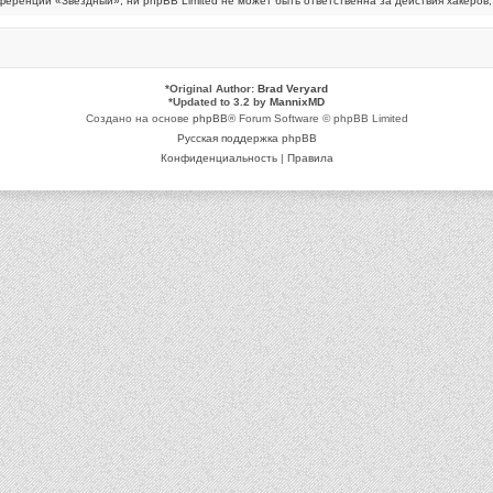
ренции «Звёздный», ни phpBB Limited не может быть ответственна за действия хакеров, 
*
Original Author:
Brad Veryard
*
Updated to 3.2 by
MannixMD
Создано на основе
phpBB
® Forum Software © phpBB Limited
Русская поддержка phpBB
Конфиденциальность
|
Правила