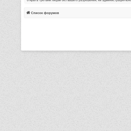
открыта третьим лицам без вашего разрешения, ни администрация конфе
Список форумов