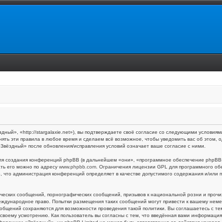
ый», «http://stargalaxie.net»), вы подтверждаете своё согласие со следующими условиями
ять эти правила в любое время и сделаем всё возможное, чтобы уведомить вас об этом,
 «Звёздный» после обновления/исправления условий означает ваше согласие с ними.
я создания конференций phpBB (в дальнейшем «они», «программное обеспечение phpBB»,
ать его можно по адресу
www.phpbb.com
. Ограничения лицензии GPL для программного об
то, что администрация конференций определяет в качестве допустимого содержания и/или
ческих сообщений, порнографических сообщений, призывов к национальной розни и прочи
международное право. Попытки размещения таких сообщений могут привести к вашему нем
 сообщений сохраняются для возможности проведения такой политики. Вы соглашаетесь с 
своему усмотрению. Как пользователь вы согласны с тем, что введённая вами информация