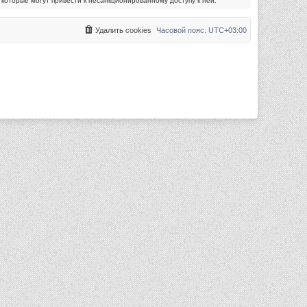
которые могут привести к несанкционированному доступу к ней.
Удалить cookies
Часовой пояс:
UTC+03:00