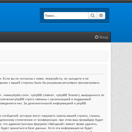
Поиск
Расширенный п
Вход
. Если вы не согласны с ними, пожалуйста, не заходите и не
 однако с вашей стороны было бы разумным регулярно просматривать
 «www.phpbb.com», «phpBB Limited», «phpBB Teams»), выпущенного по
еспечения phpBB строго связаны с организацией и поддержкой
 поведения в них. За дополнительной информацией о phpBB
х сообщений, которые могут нарушить законы вашей страны, страны,
едленному отключению от конференции, при этом ваш провайдер будет
тем, что администраторы форумов «Звёздный» имеют право удалить,
 будет храниться в базе данных. Хотя эта информация не будет