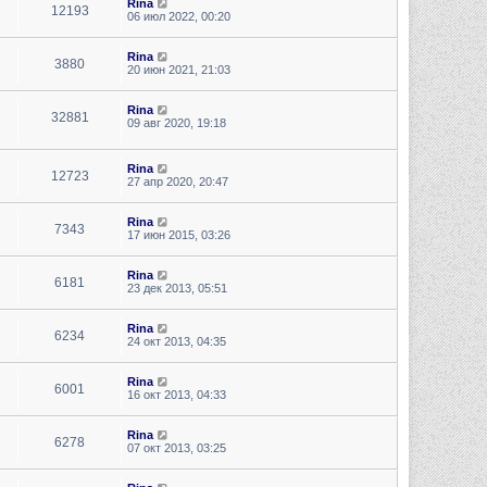
Rina
12193
06 июл 2022, 00:20
Rina
3880
20 июн 2021, 21:03
Rina
32881
09 авг 2020, 19:18
Rina
12723
27 апр 2020, 20:47
Rina
7343
17 июн 2015, 03:26
Rina
6181
23 дек 2013, 05:51
Rina
6234
24 окт 2013, 04:35
Rina
6001
16 окт 2013, 04:33
Rina
6278
07 окт 2013, 03:25