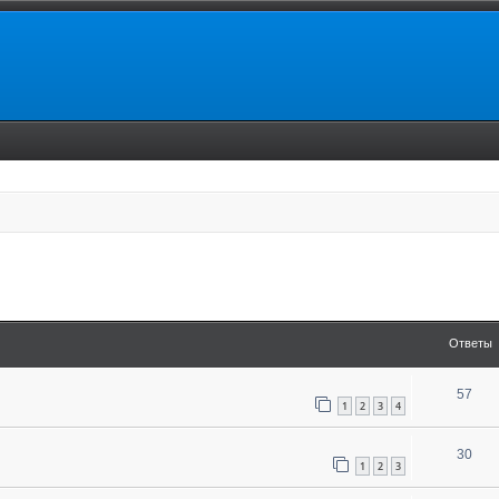
енный поиск
Ответы
57
1
2
3
4
30
1
2
3