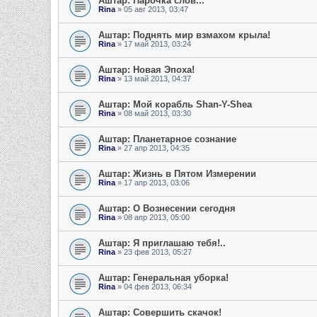
Аштар: Парочка слов...
Rina
» 05 авг 2013, 03:47
Аштар: Поднять мир взмахом крыла!
Rina
» 17 май 2013, 03:24
Аштар: Новая Эпоха!
Rina
» 13 май 2013, 04:37
Аштар: Мой корабль Shan-Y-Shea
Rina
» 08 май 2013, 03:30
Аштар: Планетарное сознание
Rina
» 27 апр 2013, 04:35
Аштар: Жизнь в Пятом Измерении
Rina
» 17 апр 2013, 03:06
Аштар: О Вознесении сегодня
Rina
» 08 апр 2013, 05:00
Аштар: Я приглашаю тебя!..
Rina
» 23 фев 2013, 05:27
Аштар: Генеральная уборка!
Rina
» 04 фев 2013, 06:34
Аштар: Совершить скачок!