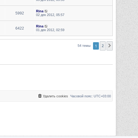
Rina
5992
02 дек 2012, 05:57
Rina
6422
01 дек 2012, 02:59
1
2
След.
54 темы
Удалить cookies
Часовой пояс:
UTC+03:00