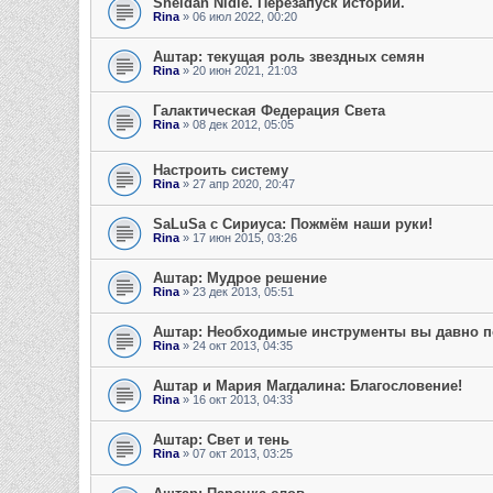
Sheldan Nidle. Перезапуск истории.
Rina
» 06 июл 2022, 00:20
Аштар: текущая роль звездных семян
Rina
» 20 июн 2021, 21:03
Галактическая Федерация Света
Rina
» 08 дек 2012, 05:05
Настроить систему
Rina
» 27 апр 2020, 20:47
SaLuSa с Сириуса: Пожмём наши руки!
Rina
» 17 июн 2015, 03:26
Аштар: Мудрое решение
Rina
» 23 дек 2013, 05:51
Аштар: Необходимые инструменты вы давно п
Rina
» 24 окт 2013, 04:35
Аштар и Мария Магдалина: Благословение!
Rina
» 16 окт 2013, 04:33
Аштар: Свет и тень
Rina
» 07 окт 2013, 03:25