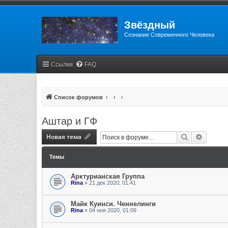
Звёздный
Сознание Современного Человека
Ссылки
FAQ
Список форумов
Аштар и ГФ
Новая тема
Поиск
Расшир
Темы
Арктурианская Группа
Rina
» 21 дек 2020, 01:41
Майк Куинси. Ченнелинги
Rina
» 04 ноя 2020, 01:09