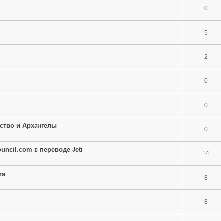
0
5
2
0
0
тство и Архангелы
0
ouncil.com в переводе Jeti
14
ra
8
8