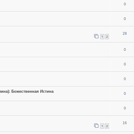
0
0
28
1
2
0
0
0
ина): Божественная Истина
0
0
16
1
2