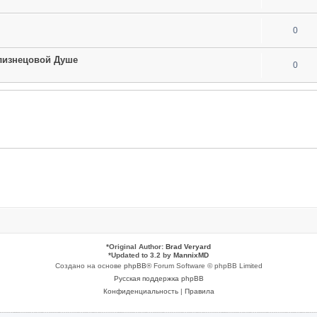
0
лизнецовой Душе
0
*
Original Author:
Brad Veryard
*
Updated to 3.2 by
MannixMD
Создано на основе
phpBB
® Forum Software © phpBB Limited
Русская поддержка phpBB
Конфиденциальность
|
Правила