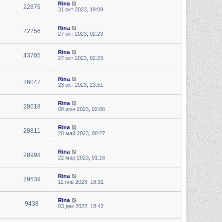
Rina
22879
31 окт 2023, 19:09
Rina
22256
27 окт 2023, 02:23
Rina
43705
27 окт 2023, 02:23
Rina
26047
23 окт 2023, 23:51
Rina
28618
08 июн 2023, 02:06
Rina
28811
20 май 2023, 00:27
Rina
28998
22 мар 2023, 01:16
Rina
29539
11 янв 2023, 18:31
Rina
9438
03 дек 2022, 18:42