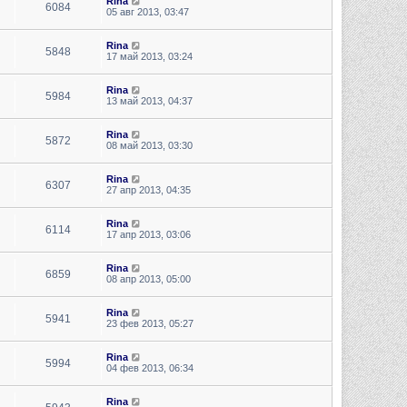
Rina
6084
05 авг 2013, 03:47
Rina
5848
17 май 2013, 03:24
Rina
5984
13 май 2013, 04:37
Rina
5872
08 май 2013, 03:30
Rina
6307
27 апр 2013, 04:35
Rina
6114
17 апр 2013, 03:06
Rina
6859
08 апр 2013, 05:00
Rina
5941
23 фев 2013, 05:27
Rina
5994
04 фев 2013, 06:34
Rina