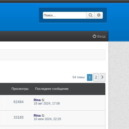
Поиск
Расширенный п
Вход
1
2
След.
54 темы
Просмотры
Последнее сообщение
Rina
62484
18 авг 2024, 17:06
Rina
33185
10 июн 2024, 22:25