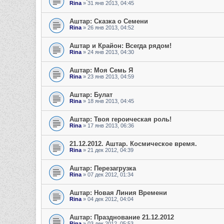
Rina
» 31 янв 2013, 04:45
Аштар: Сказка о Семени
Rina
» 26 янв 2013, 04:52
Аштар и Крайон: Всегда рядом!
Rina
» 24 янв 2013, 04:30
Аштар: Моя Семь Я
Rina
» 23 янв 2013, 04:59
Аштар: Булат
Rina
» 18 янв 2013, 04:45
Аштар: Твоя героическая роль!
Rina
» 17 янв 2013, 06:36
21.12.2012. Аштар. Космическое время.
Rina
» 21 дек 2012, 04:39
Аштар: Перезагрузка
Rina
» 07 дек 2012, 01:34
Аштар: Новая Линия Времени
Rina
» 04 дек 2012, 04:04
Аштар: Празднование 21.12.2012
Rina
» 03 дек 2012, 05:53