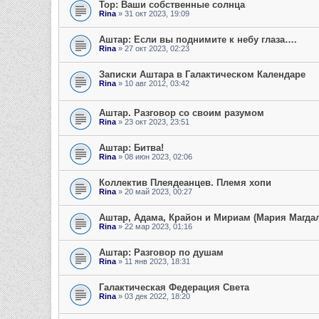
Тор: Ваши собственные солнца
Rina
» 31 окт 2023, 19:09
Аштар: Если вы поднимите к небу глаза….
Rina
» 27 окт 2023, 02:23
Записки Аштара в Галактическом Календаре
Rina
» 10 авг 2012, 03:42
Аштар. Разговор со своим разумом
Rina
» 23 окт 2023, 23:51
Аштар: Битва!
Rina
» 08 июн 2023, 02:06
Коллектив Плеядеанцев. Племя хопи
Rina
» 20 май 2023, 00:27
Аштар, Адама, Крайон и Мириам (Мария Магдал
Rina
» 22 мар 2023, 01:16
Аштар: Разговор по душам
Rina
» 11 янв 2023, 18:31
Галактическая Федерация Света
Rina
» 03 дек 2022, 18:20