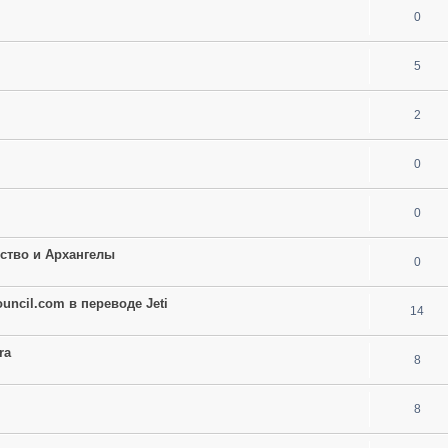
0
5
2
0
0
тство и Архангелы
0
ouncil.com в переводе Jeti
14
ra
8
8