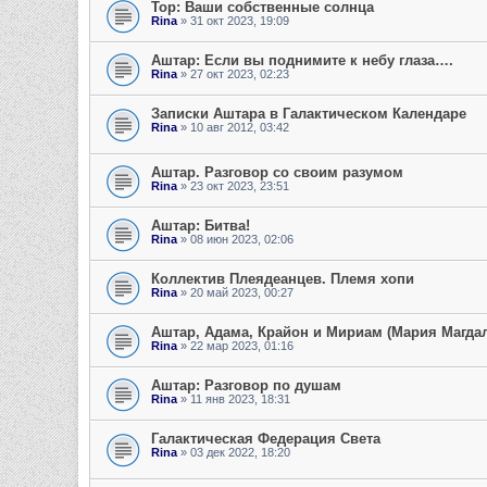
Тор: Ваши собственные солнца
Rina
» 31 окт 2023, 19:09
Аштар: Если вы поднимите к небу глаза….
Rina
» 27 окт 2023, 02:23
Записки Аштара в Галактическом Календаре
Rina
» 10 авг 2012, 03:42
Аштар. Разговор со своим разумом
Rina
» 23 окт 2023, 23:51
Аштар: Битва!
Rina
» 08 июн 2023, 02:06
Коллектив Плеядеанцев. Племя хопи
Rina
» 20 май 2023, 00:27
Аштар, Адама, Крайон и Мириам (Мария Магдал
Rina
» 22 мар 2023, 01:16
Аштар: Разговор по душам
Rina
» 11 янв 2023, 18:31
Галактическая Федерация Света
Rina
» 03 дек 2022, 18:20