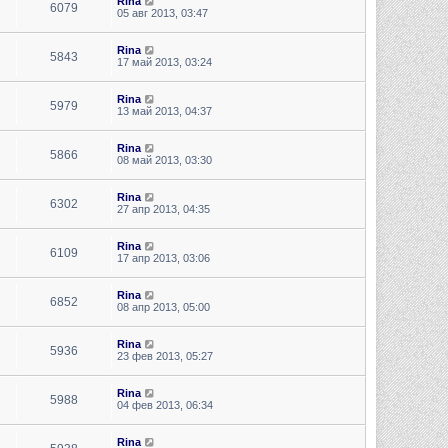
Rina
6079
05 авг 2013, 03:47
Rina
5843
17 май 2013, 03:24
Rina
5979
13 май 2013, 04:37
Rina
5866
08 май 2013, 03:30
Rina
6302
27 апр 2013, 04:35
Rina
6109
17 апр 2013, 03:06
Rina
6852
08 апр 2013, 05:00
Rina
5936
23 фев 2013, 05:27
Rina
5988
04 фев 2013, 06:34
Rina