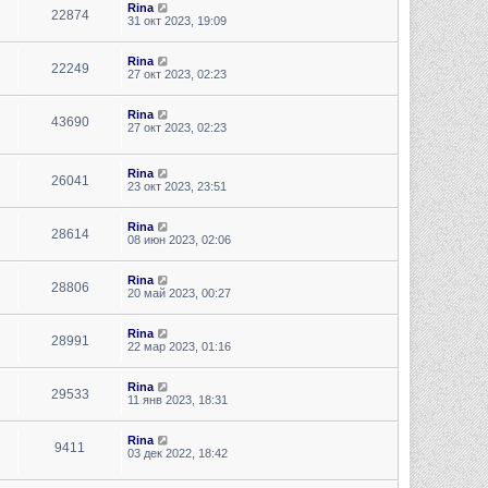
Rina
22874
31 окт 2023, 19:09
Rina
22249
27 окт 2023, 02:23
Rina
43690
27 окт 2023, 02:23
Rina
26041
23 окт 2023, 23:51
Rina
28614
08 июн 2023, 02:06
Rina
28806
20 май 2023, 00:27
Rina
28991
22 мар 2023, 01:16
Rina
29533
11 янв 2023, 18:31
Rina
9411
03 дек 2022, 18:42