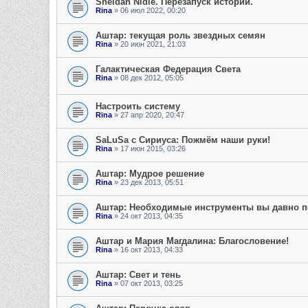
Sheldan Nidle. Перезапуск истории.
Rina
» 06 июл 2022, 00:20
Аштар: текущая роль звездных семян
Rina
» 20 июн 2021, 21:03
Галактическая Федерация Света
Rina
» 08 дек 2012, 05:05
Настроить систему
Rina
» 27 апр 2020, 20:47
SaLuSa с Сириуса: Пожмём наши руки!
Rina
» 17 июн 2015, 03:26
Аштар: Мудрое решение
Rina
» 23 дек 2013, 05:51
Аштар: Необходимые инструменты вы давно п
Rina
» 24 окт 2013, 04:35
Аштар и Мария Магдалина: Благословение!
Rina
» 16 окт 2013, 04:33
Аштар: Свет и тень
Rina
» 07 окт 2013, 03:25