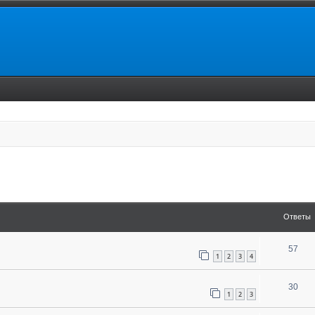
енный поиск
Ответы
57
1
2
3
4
30
1
2
3