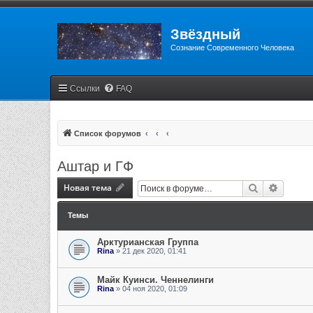
Звёздный
Сознание Современного Человека
Ссылки
FAQ
Список форумов
Аштар и ГФ
Новая тема
Поиск
Расшир
Темы
Арктурианская Группа
Rina
» 21 дек 2020, 01:41
Майк Куинси. Ченнелинги
Rina
» 04 ноя 2020, 01:09