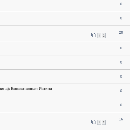
0
0
28
1
2
0
0
0
ина): Божественная Истина
0
0
16
1
2