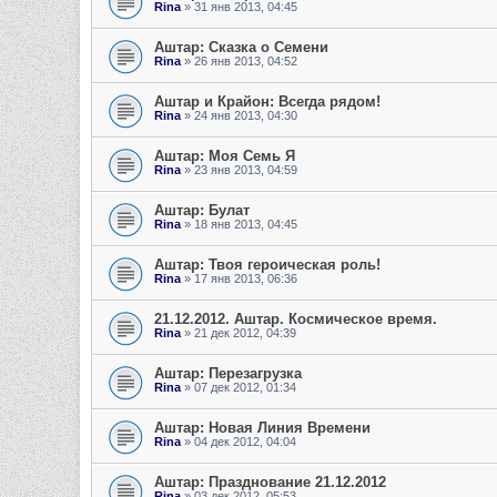
Rina
» 31 янв 2013, 04:45
Аштар: Сказка о Семени
Rina
» 26 янв 2013, 04:52
Аштар и Крайон: Всегда рядом!
Rina
» 24 янв 2013, 04:30
Аштар: Моя Семь Я
Rina
» 23 янв 2013, 04:59
Аштар: Булат
Rina
» 18 янв 2013, 04:45
Аштар: Твоя героическая роль!
Rina
» 17 янв 2013, 06:36
21.12.2012. Аштар. Космическое время.
Rina
» 21 дек 2012, 04:39
Аштар: Перезагрузка
Rina
» 07 дек 2012, 01:34
Аштар: Новая Линия Времени
Rina
» 04 дек 2012, 04:04
Аштар: Празднование 21.12.2012
Rina
» 03 дек 2012, 05:53