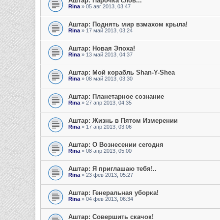
Аштар: Парочка слов...
Rina
» 05 авг 2013, 03:47
Аштар: Поднять мир взмахом крыла!
Rina
» 17 май 2013, 03:24
Аштар: Новая Эпоха!
Rina
» 13 май 2013, 04:37
Аштар: Мой корабль Shan-Y-Shea
Rina
» 08 май 2013, 03:30
Аштар: Планетарное сознание
Rina
» 27 апр 2013, 04:35
Аштар: Жизнь в Пятом Измерении
Rina
» 17 апр 2013, 03:06
Аштар: О Вознесении сегодня
Rina
» 08 апр 2013, 05:00
Аштар: Я приглашаю тебя!..
Rina
» 23 фев 2013, 05:27
Аштар: Генеральная уборка!
Rina
» 04 фев 2013, 06:34
Аштар: Совершить скачок!