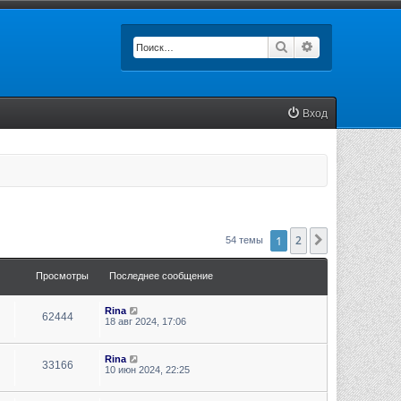
Поиск
Расширенный п
Вход
1
2
След.
54 темы
Просмотры
Последнее сообщение
Rina
62444
18 авг 2024, 17:06
Rina
33166
10 июн 2024, 22:25