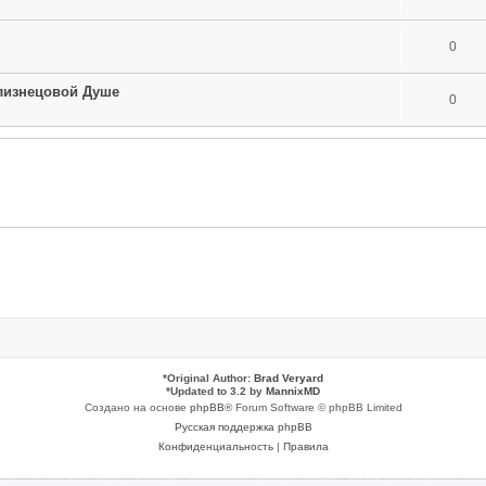
0
лизнецовой Душе
0
*
Original Author:
Brad Veryard
*
Updated to 3.2 by
MannixMD
Создано на основе
phpBB
® Forum Software © phpBB Limited
Русская поддержка phpBB
Конфиденциальность
|
Правила