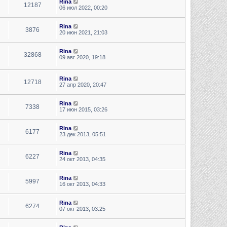
Rina
12187
06 июл 2022, 00:20
Rina
3876
20 июн 2021, 21:03
Rina
32868
09 авг 2020, 19:18
Rina
12718
27 апр 2020, 20:47
Rina
7338
17 июн 2015, 03:26
Rina
6177
23 дек 2013, 05:51
Rina
6227
24 окт 2013, 04:35
Rina
5997
16 окт 2013, 04:33
Rina
6274
07 окт 2013, 03:25