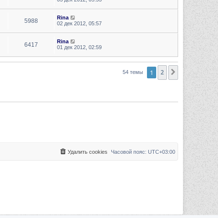
Rina
5988
02 дек 2012, 05:57
Rina
6417
01 дек 2012, 02:59
1
2
След.
54 темы
Удалить cookies
Часовой пояс:
UTC+03:00