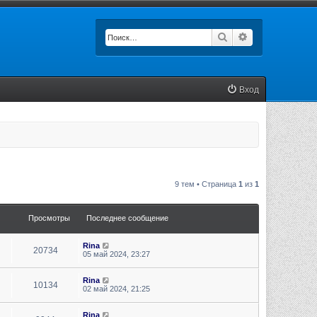
Поиск
Расширенный п
Вход
9 тем • Страница
1
из
1
Просмотры
Последнее сообщение
Rina
20734
05 май 2024, 23:27
Rina
10134
02 май 2024, 21:25
Rina