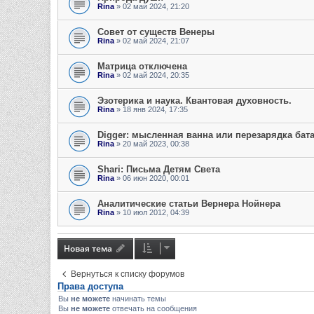
Rina
» 02 май 2024, 21:20
Совет от существ Венеры
Rina
» 02 май 2024, 21:07
Матрица отключена
Rina
» 02 май 2024, 20:35
Эзотерика и наука. Квантовая духовность.
Rina
» 18 янв 2024, 17:35
Digger: мысленная ванна или перезарядка бат
Rina
» 20 май 2023, 00:38
Shari: Письма Детям Света
Rina
» 06 июн 2020, 00:01
Аналитические статьи Вернера Нойнера
Rina
» 10 июл 2012, 04:39
Новая тема
Вернуться к списку форумов
Права доступа
Вы
не можете
начинать темы
Вы
не можете
отвечать на сообщения