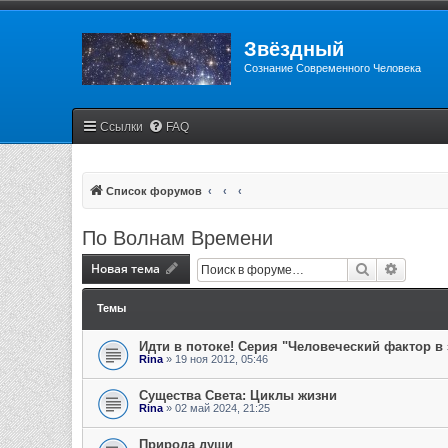
Звёздный
Сознание Современного Человека
Ссылки
FAQ
Список форумов
По Волнам Времени
Новая тема
Поиск
Расшир
Темы
Идти в потоке! Серия "Человеческий фактор в
Rina
» 19 ноя 2012, 05:46
Существа Света: Циклы жизни
Rina
» 02 май 2024, 21:25
Природа души