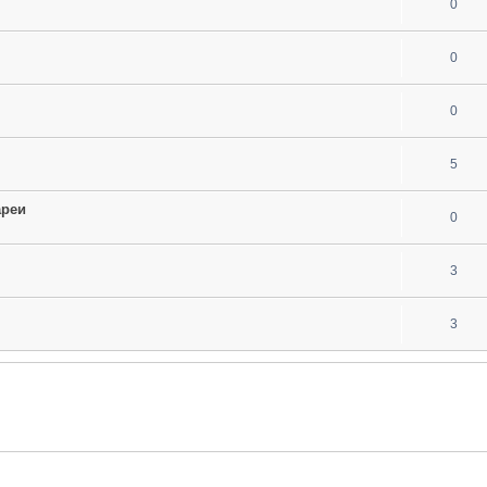
0
0
0
5
ареи
0
3
3