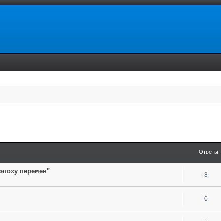
енный поиск
Ответы
 эпоху перемен"
8
0