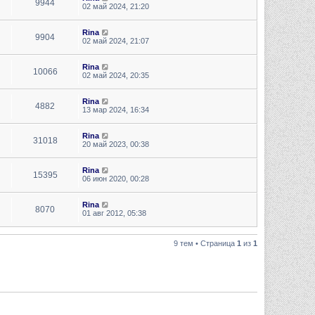
9944
02 май 2024, 21:20
Rina
9904
02 май 2024, 21:07
Rina
10066
02 май 2024, 20:35
Rina
4882
13 мар 2024, 16:34
Rina
31018
20 май 2023, 00:38
Rina
15395
06 июн 2020, 00:28
Rina
8070
01 авг 2012, 05:38
9 тем • Страница
1
из
1