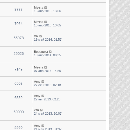
Мечта
8777
15 апр 2015, 13:06
Мечта
7064
15 апр 2015, 13:05
Vik
55978
19 май 2014, 01:57
Вероника
29026
10 апр 2014, 00:35
Мечта
7149
07 апр 2014, 14:55
Amy
6503
27 сен 2013, 02:18
Amy
6539
27 авг 2013, 02:25
vita
60090
24 май 2013, 10:07
Amy
5560
21 май 2013, 01:37