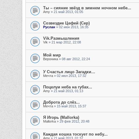
Ты – сияние звёзд в зимнем ночном небе...
Amy
» 21 май 2013, 01:05
Созвездие Цефей (Cep)
Руслан
» 02 июн 2013, 16:35
Vik.Размышления
Vik
» 21 мар 2012, 22:08
Мой мир
Вероника
» 08 авг 2012, 22:24
У Счастья лицо Загадки…
Мечта
» 02 июл 2013, 17:32
Поцелуи неба на губах...
Amy
» 21 май 2013, 01:13
Доброта до слёз...
Мечта
» 15 май 2013, 15:37
Я Игорь (Mallorka)
Mallorka
» 29 фев 2012, 20:48
Каждая кошка тоскует по небу...
Amy
» 21 май 2013, 01:37