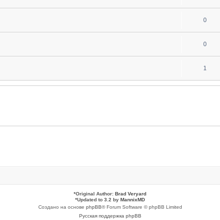
0
0
1
*
Original Author:
Brad Veryard
*
Updated to 3.2 by
MannixMD
Создано на основе
phpBB
® Forum Software © phpBB Limited
Русская поддержка phpBB