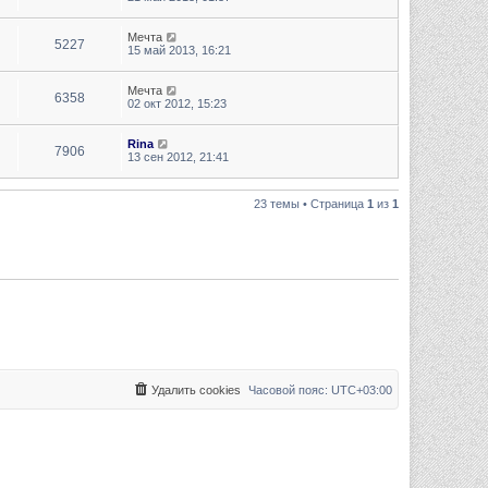
Мечта
5227
15 май 2013, 16:21
Мечта
6358
02 окт 2012, 15:23
Rina
7906
13 сен 2012, 21:41
23 темы • Страница
1
из
1
Удалить cookies
Часовой пояс:
UTC+03:00