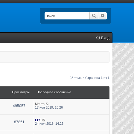
Поиск
Расширенный п
Вход
23 темы • Страница
1
из
1
Просмотры
Последнее сообщение
Мечта
495057
17 ноя 2019, 15:26
LPS
87851
24 июн 2018, 14:26