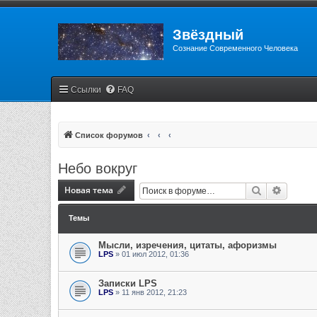
Звёздный
Сознание Современного Человека
Ссылки
FAQ
Список форумов
Небо вокруг
Новая тема
Поиск
Расшир
Темы
Мысли, изречения, цитаты, афоризмы
LPS
» 01 июл 2012, 01:36
Записки LPS
LPS
» 11 янв 2012, 21:23