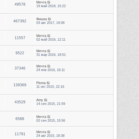
Мечта
49578
19 май 2018, 15:22
Фишка
467392
03 авг 2017, 19:08
Мечта
11557
02 май 2016, 12:11
Мечта
9522
31 мар 2016, 18:51
Мечта
37346
24 янв 2016, 16:11
Pisma
139369
11 окт 2015, 22:16
Amy
43529
14 сен 2015, 21:59
Мечта
6588
02 сен 2015, 15:56
Мечта
11791
24 авг 2015, 18:38