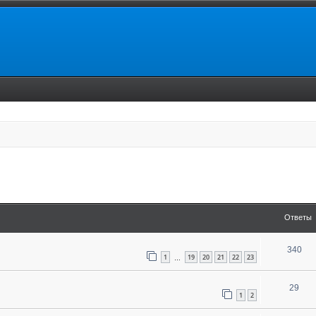
енный поиск
Ответы
340
1
19
20
21
22
23
…
29
1
2