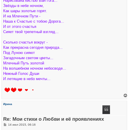
Нарисована кистью Ван Гога...
щ
е
Звёзды в небе ночном,
н
Как шары золотые горят.
и
е
И на Млечном Пути -
Наша к Счастью с тобою Дорога...
И от этого счастья
Сияет твой трепетный взгляд...
Сколько счастья вокруг -
Как прекрасна сегодня природа...
Под Луною сияют
Загадочным светом цветы...
Млечный Путь золотой
На волшебном ночном небосводе...
Нежный Голос Души
И летящие в небо мечты...
е
р
Ирина
н
у
т
ь
Re: Мои стихи о Любви и её проявлениях
с
я
С
14 июл 2015, 06:16
к
о
н