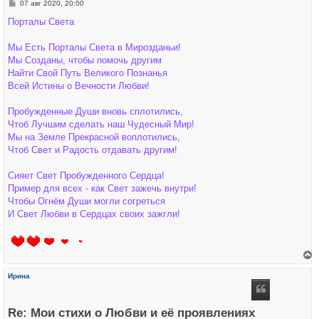
С
07 авг 2020, 20:00
к
о
н
о
Порталы Света
а
б
ч
щ
а
е
Мы Есть Порталы Света в Мирозданьи!
л
н
у
Мы Созданы, чтобы помочь другим
и
е
Найти Свой Путь Великого Познанья
Всей Истины о Вечности Любви!
Пробужденные Души вновь сплотились,
Чтоб Лучшим сделать наш Чудесный Мир!
Мы на Земле Прекрасной воплотились,
Чтоб Свет и Радость отдавать другим!
Сияет Свет Пробужденного Сердца!
Пример для всех - как Свет зажечь внутри!
Чтобы Огнём Души могли согреться
И Свет Любви в Сердцах своих зажгли!
е
р
Ирина
н
у
т
ь
Re: Мои стихи о Любви и её проявлениях
с