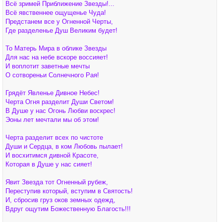
о
Всё зримей Приближение Звезды!...
а
б
ч
Всё явственнее ощущенье Чуда!
щ
а
е
Предстанем все у Огненной Черты,
л
н
у
Где разделенье Душ Великим будет!
и
е
То Матерь Мира в облике Звезды
Для нас на небе вскоре воссияет!
И воплотит заветные мечты
О сотвореньи Солнечного Рая!
Грядёт Явленье Дивное Небес!
Черта Огня разделит Души Светом!
В Душе у нас Огонь Любви воскрес!
Эоны лет мечтали мы об этом!
Черта разделит всех по чистоте
Души и Сердца, в ком Любовь пылает!
И восхитимся дивной Красоте,
Которая в Душе у нас сияет!
Явит Звезда тот Огненный рубеж,
Переступив который, вступим в Святость!
И, сбросив груз оков земных одежд,
Вдруг ощутим Божественную Благость!!!