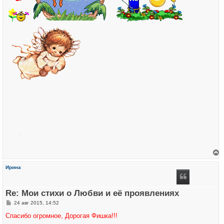
е
р
Ирина
н
у
т
ь
Re: Мои стихи о Любви и её проявлениях
с
я
С
24 авг 2015, 14:52
к
о
н
о
Спасибо огромное, Дорогая Фишка!!!
а
б
ч