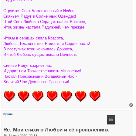
а
б
ч
щ
а
е
Струится Свет Божественный с Небес
л
н
у
Сияньем Радуг в Солнечных Одеждах!
и
е
Чтоб Свет Любви в Сердцах наших Воскрес,
Чтоб жизнь настала Радужней, чем прежде!
Чтобы в сердцах сияла Красота,
Любовь, Блаженство, Радость и Сердечность!
В поступках чтоб искрилась Доброта,
И чтоб Любовь существовала Вечность!
Сиянье Радуг озаряет нас
И дарит нам Торжественность Мгновенья!
Настал Прекрасный и Волшебный Час -
Великий Час Духовного Прозренья!
е
р
Ирина
н
у
т
ь
Re: Мои стихи о Любви и её проявлениях
с
я
С
21 июл 2020, 22:38