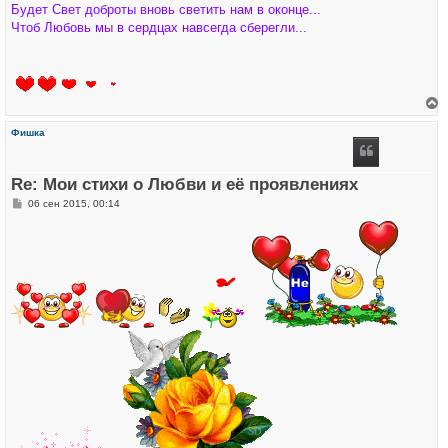
Будет Свет доброты вновь светить нам в оконце...
Чтоб Любовь мы в сердцах навсегда сберегли...
е
р
Фишка
н
у
т
ь
Re: Мои стихи о Любви и её проявлениях
с
я
С
06 сен 2015, 00:14
к
о
н
о
а
б
ч
щ
а
е
л
н
у
и
е