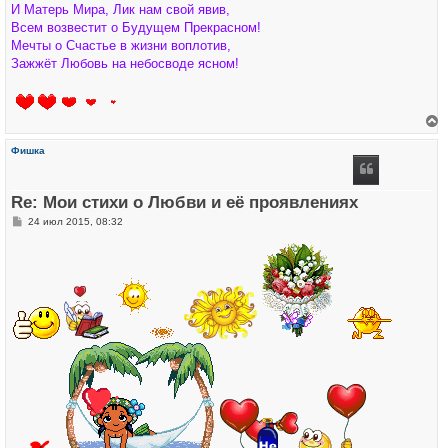
И Матерь Мира, Лик нам свой явив,
Всем возвестит о Будущем Прекрасном!
Мечты о Счастье в жизни воплотив,
Зажжёт Любовь на небосводе ясном!
е
р
Фишка
н
у
т
ь
Re: Мои стихи о Любви и её проявлениях
с
я
С
24 июл 2015, 08:32
к
о
н
о
а
б
ч
щ
а
е
л
н
у
и
е