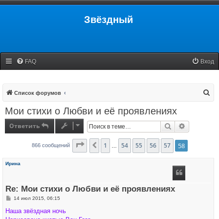
Звёздный
FAQ
Вход
П
Список форумов
о
Мои стихи о Любви и её проявлениях
и
Ответить
Поиск
Расширенн
с
к
Страница
1
58
54
из
58
55
56
57
58
Пред.
866 сообщений
…
Ирина
Re: Мои стихи о Любви и её проявлениях
С
14 июл 2015, 06:15
о
о
Наша звёздная ночь
б