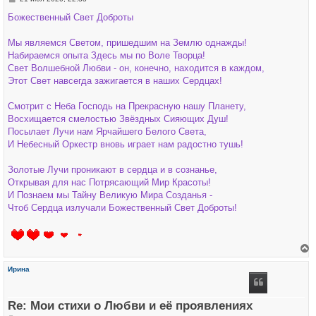
к
о
н
о
Божественный Свет Доброты
а
б
ч
щ
а
е
Мы являемся Светом, пришедшим на Землю однажды!
л
н
у
Набираемся опыта Здесь мы по Воле Творца!
и
е
Свет Волшебной Любви - он, конечно, находится в каждом,
Этот Свет навсегда зажигается в наших Сердцах!
Смотрит с Неба Господь на Прекрасную нашу Планету,
Восхищается смелостью Звёздных Сияющих Душ!
Посылает Лучи нам Ярчайшего Белого Света,
И Небесный Оркестр вновь играет нам радостно тушь!
Золотые Лучи проникают в сердца и в сознанье,
Открывая для нас Потрясающий Мир Красоты!
И Познаем мы Тайну Великую Мира Созданья -
Чтоб Сердца излучали Божественный Свет Доброты!
е
р
Ирина
н
у
т
ь
Re: Мои стихи о Любви и её проявлениях
с
я