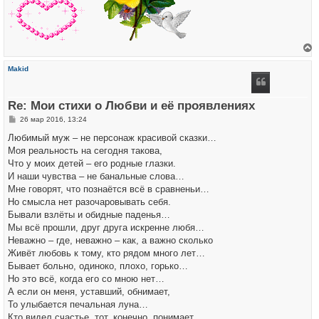
е
р
Makid
н
у
т
ь
Re: Мои стихи о Любви и её проявлениях
с
я
С
26 мар 2016, 13:24
к
о
н
о
Любимый муж – не персонаж красивой сказки…
а
б
ч
Моя реальность на сегодня такова,
щ
а
е
Что у моих детей – его родные глазки.
л
н
у
И наши чувства – не банальные слова…
и
е
Мне говорят, что познаётся всё в сравненьи…
Но смысла нет разочаровывать себя.
Бывали взлёты и обидные паденья…
Мы всё прошли, друг друга искренне любя…
Неважно – где, неважно – как, а важно сколько
Живёт любовь к тому, кто рядом много лет…
Бывает больно, одиноко, плохо, горько…
Но это всё, когда его со мною нет…
А если он меня, уставший, обнимает,
То улыбается печальная луна…
Кто видел счастье, тот, конечно, понимает,