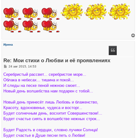
щ
а
е
л
н
у
и
е
е
р
Ирина
н
у
т
ь
Re: Мои стихи о Любви и её проявлениях
с
я
С
24 авг 2015, 14:53
к
о
н
о
Серебристый рассвет... серебристое море...
а
б
ч
Облака в небесах... тишина и покой...
щ
а
е
И следы на песке пеной нежною смоет...
л
н
у
Новый день волшебства нам подарен с тобой...
и
е
Новый день принесёт лишь Любовь и блаженство,
Красоту, вдохновенье, чудеса и восторг...
Будет солнечным день, восхитит Совершенством!...
Будет счастье сиять в волшебстве нежных строк...
Будет Радость в сердцах, словно лучики Солнца!
Будет счастье в Душе песни петь о Любви!