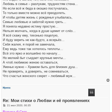
Любовь в семье – разлукам, трудностям стена…
Но если всё ж беда в окошко постучалась,
То только вместе можно всё преодолеть.
И чтобы детям жизнь с рожденья улыбалась,
Семью любовью и заботой нужно греть…
Я поняла недавно истину простую…
Нельзя молчать, когда в душе щемит от слёз…
Я всё скажу ему, тихонько поцелую,
И буду верить не как-будто, а всерьёз…
Себя жалея, я порой не замечала,
Ему ведь тоже так хотелось теплоты…
Всё это ярко и волшебно по началу…
Но мелкий быт съедает крупные мечты…
А чтоб любимою женою оставаться,
Уменье нужно – Храмом быть для близких душ...
Не проверять, а доверять, не сомневаться,
Что счастья женского секрет – любимый муж…
е
р
Ирина
н
у
т
ь
Re: Мои стихи о Любви и её проявлениях
с
я
С
21 июл 2020, 00:35
к
о
н
о
Радужный Свет