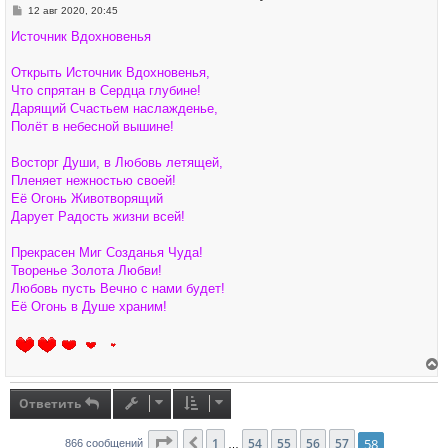
я
С
12 авг 2020, 20:45
к
о
н
о
Источник Вдохновенья
а
б
ч
щ
а
е
Открыть Источник Вдохновенья,
л
н
у
Что спрятан в Сердца глубине!
и
е
Дарящий Счастьем наслажденье,
Полёт в небесной вышине!
Восторг Души, в Любовь летящей,
Пленяет нежностью своей!
Её Огонь Животворящий
Дарует Радость жизни всей!
Прекрасен Миг Созданья Чуда!
Творенье Золота Любви!
Любовь пусть Вечно с нами будет!
Её Огонь в Душе храним!
е
р
н
Ответить
у
т
ь
Страница
1
58
54
из
58
55
56
57
58
Пред.
866 сообщений
…
с