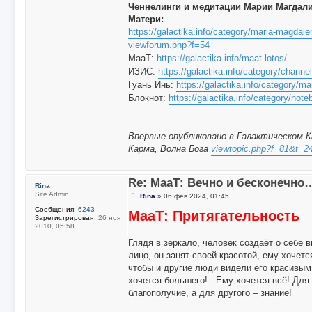
Ченнелинги и медитации Марии Магдал
Матери:
https://galactika.info/category/maria-magdale
viewforum.php?f=54
МааТ:
https://galactika.info/maat-lotos/
ИЗИС:
https://galactika.info/category/channel
Гуань Инь:
https://galactika.info/category/m
Блокнот:
https://galactika.info/category/note
Впервые опубликовано в Галактическом Ка
Карма, Волна Бога
viewtopic.php?f=81&t=2
Re: МааТ: Вечно и бесконечно
Rina
Site Admin
С
Rina
»
06 фев 2024, 01:45
о
Сообщения:
6243
МааТ: Притягательность
о
Зарегистрирован:
26 ноя
б
2010, 05:58
щ
е
Глядя в зеркало, человек создаёт о себе 
н
лицо, он занят своей красотой, ему хочет
и
е
чтобы и другие люди видели его красивым.
хочется большего!.. Ему хочется всё! Дл
благополучие, а для другого – знание!