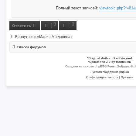
Полный текст записей:
viewtopic.php?f=81
Ответить
Вернуться в «Мария Магдалина»
Список форумов
*
Original Author:
Brad Veryard
*
Updated to 3.2 by
MannixMD
Создано на основе
phpBB
® Forum Software © p
Русская поддержка phpBB
Конфиденциальность
|
Правила