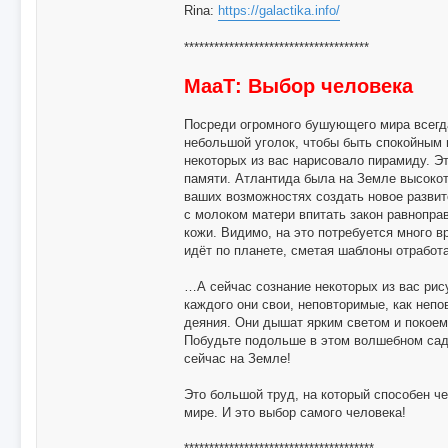
Rina:
https://galactika.info/
*************************************
МааТ: Выбор человека
Посреди огромного бушующего мира всегд
небольшой уголок, чтобы быть спокойным
некоторых из вас нарисовало пирамиду. Э
памяти. Атлантида была на Земле высокот
ваших возможностях создать новое развит
с молоком матери впитать закон равноправ
кожи. Видимо, на это потребуется много 
идёт по планете, сметая шаблоны отработ
…А сейчас сознание некоторых из вас рис
каждого они свои, неповторимые, как неп
деяния. Они дышат ярким светом и покоем
Побудьте подольше в этом волшебном саду
сейчас на Земле!
Это большой труд, на который способен ч
мире. И это выбор самого человека!