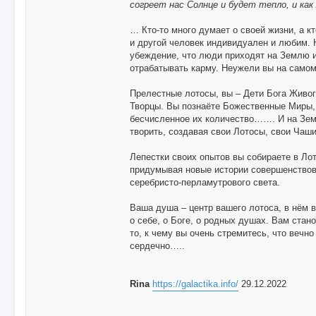
согреет нас Солнце и будет тепло, и ка
… Кто-то много думает о своей жизни, а кт
и другой человек индивидуален и любим. 
убеждение, что люди приходят на Землю 
отрабатывать карму. Неужели вы на самом
Прелестные лотосы, вы – Дети Бога Живог
Творцы. Вы познаёте Божественные Миры,
бесчисленное их количество……. И на Зем
творить, создавая свои Лотосы, свои Чаши
Лепестки своих опытов вы собираете в Ло
придумывая новые истории совершенствова
серебристо-перламутрового света.
Ваша душа – центр вашего лотоса, в нём 
о себе, о Боге, о родных душах. Вам стан
то, к чему вы очень стремитесь, что вечно
сердечно…..
Rina
https://galactika.info/
29.12.2022