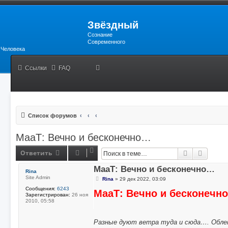
Звёздный
Сознание
Современного
Человека
Ссылки
FAQ
Поиск
Рас
Список форумов
МааТ: Вечно и бесконечно…
Ответить
Поиск
Расшир
МааТ: Вечно и бесконечно…
Rina
Site Admin
С
Rina
»
29 дек 2022, 03:09
о
Сообщения:
6243
МааТ: Вечно и бесконечн
о
Зарегистрирован:
26 ноя
б
2010, 05:58
щ
е
н
Разные дуют ветра туда и сюда…. Облет
и
е