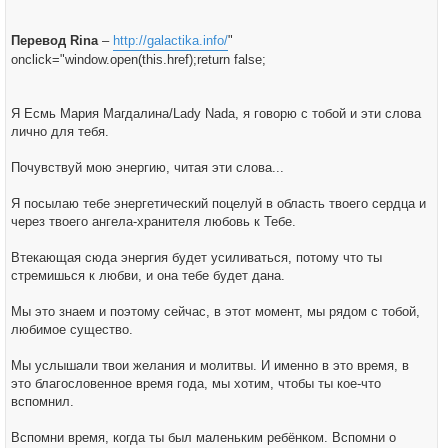
Перевод Rina
–
http://galactika.info/
"
onclick="window.open(this.href);return false;
Я Есмь Мария Магдалина/Lady Nada, я говорю с тобой и эти слова
лично для тебя.
Почувствуй мою энергию, читая эти слова...
Я посылаю тебе энергетический поцелуй в область твоего сердца и
через твоего ангела-хранителя любовь к Тебе.
Втекающая сюда энергия будет усиливаться, потому что ты
стремишься к любви, и она тебе будет дана.
Мы это знаем и поэтому сейчас, в этот момент, мы рядом с тобой,
любимое существо.
Мы услышали твои желания и молитвы. И именно в это время, в
это благословенное время года, мы хотим, чтобы ты кое-что
вспомнил.
Вспомни время, когда ты был маленьким ребёнком. Вспомни о