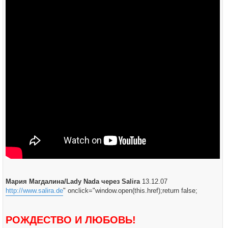
н
и
е
Мария Магдалина/Lady Nada через Salira
13.12.07
http://www.salira.de
" onclick="window.open(this.href);return false;
РОЖДЕСТВО И ЛЮБОВЬ!