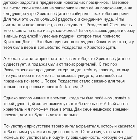
детской радости в преддверии новогодних праздников. Наверное,
ты писал свои желания на записочке и клал её на подоконник, а на
следующее утро Христово Дитя её забирало, - как тебе говорили.
Для тебя это было большой радостью и ожиданием чуда. И ты
считал дни пока, наконец, оно наступало – Рождество! Свет, очень
много света на ёлке и звук колоколов! Ты открываешь двери и сразу
видишь под ёлкой чудесные подарки, которое тебе принесло
Христово Дитя... Это был один из твоих чудеснейших моментов, и у
тебя была вера в волшебство Рождества и Христово Дитя.
А когда ты стал старше, кто-то сказал тебе, что Христово Дитя не
существует, а подарки были от твоих родителей. С тех пор
Рождественские праздники потеряли для тебя ту красоту, потому
что ушла вера в то, что ты не можешь увидеть, и волшебство
праздника исчезло... Позже Рождество стало связано для тебя
только со стрессом и спешкой. Так ведь?
Однако воспоминания о времени, когда ты был ребёнком, живёт в
твоей душе. Дай же им возникнуть в тебе очень ярко! Твой ангел-
хранитель и я поможем тебе в этом. Дай себе немножко времени,
прежде, чем ты будешь читать дальше.
Почувствуй присутствие твоего ангела-хранителя, который касается
тебя своими руками и гладит по щекам. Скажи ему, что ты его
можешь почувствовать и ощути ту защищённость, которую он даёт