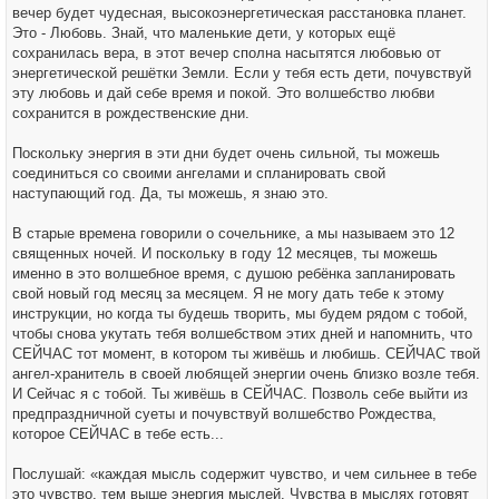
вечер будет чудесная, высокоэнергетическая расстановка планет.
Это - Любовь. Знай, что маленькие дети, у которых ещё
сохранилась вера, в этот вечер сполна насытятся любовью от
энергетической решётки Земли. Если у тебя есть дети, почувствуй
эту любовь и дай себе время и покой. Это волшебство любви
сохранится в рождественские дни.
Поскольку энергия в эти дни будет очень сильной, ты можешь
соединиться со своими ангелами и спланировать свой
наступающий год. Да, ты можешь, я знаю это.
В старые времена говорили о сочельнике, а мы называем это 12
священных ночей. И поскольку в году 12 месяцев, ты можешь
именно в это волшебное время, с душою ребёнка запланировать
свой новый год месяц за месяцем. Я не могу дать тебе к этому
инструкции, но когда ты будешь творить, мы будем рядом с тобой,
чтобы снова укутать тебя волшебством этих дней и напомнить, что
СЕЙЧАС тот момент, в котором ты живёшь и любишь. СЕЙЧАС твой
ангел-хранитель в своей любящей энергии очень близко возле тебя.
И Сейчас я с тобой. Ты живёшь в СЕЙЧАС. Позволь себе выйти из
предпраздничной суеты и почувствуй волшебство Рождества,
которое СЕЙЧАС в тебе есть...
Послушай: «каждая мысль содержит чувство, и чем сильнее в тебе
это чувство, тем выше энергия мыслей. Чувства в мыслях готовят