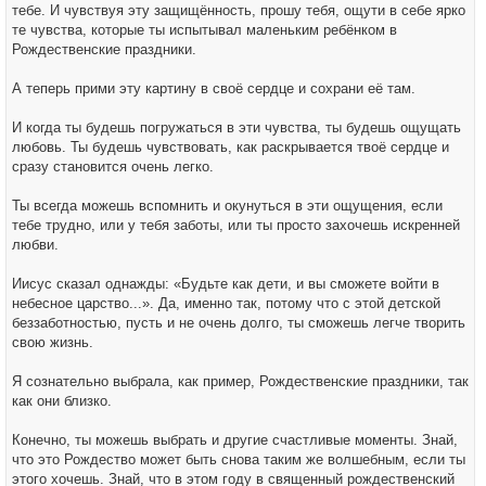
тебе. И чувствуя эту защищённость, прошу тебя, ощути в себе ярко
те чувства, которые ты испытывал маленьким ребёнком в
Рождественские праздники.
А теперь прими эту картину в своё сердце и сохрани её там.
И когда ты будешь погружаться в эти чувства, ты будешь ощущать
любовь. Ты будешь чувствовать, как раскрывается твоё сердце и
сразу становится очень легко.
Ты всегда можешь вспомнить и окунуться в эти ощущения, если
тебе трудно, или у тебя заботы, или ты просто захочешь искренней
любви.
Иисус сказал однажды: «Будьте как дети, и вы сможете войти в
небесное царство...». Да, именно так, потому что с этой детской
беззаботностью, пусть и не очень долго, ты сможешь легче творить
свою жизнь.
Я сознательно выбрала, как пример, Рождественские праздники, так
как они близко.
Конечно, ты можешь выбрать и другие счастливые моменты. Знай,
что это Рождество может быть снова таким же волшебным, если ты
этого хочешь. Знай, что в этом году в священный рождественский