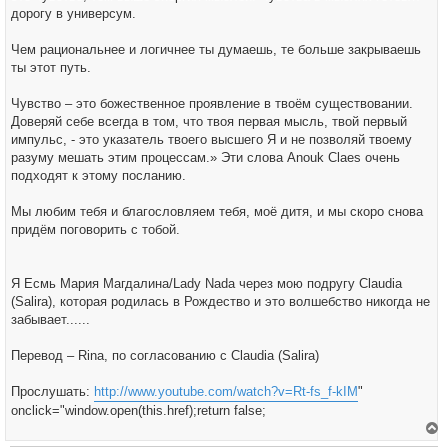
дорогу в универсум.
Чем рациональнее и логичнее ты думаешь, те больше закрываешь
ты этот путь.
Чувство – это божественное проявление в твоём существовании.
Доверяй себе всегда в том, что твоя первая мысль, твой первый
импульс, - это указатель твоего высшего Я и не позволяй твоему
разуму мешать этим процессам.» Эти слова Anouk Claes очень
подходят к этому посланию.
Мы любим тебя и благословляем тебя, моё дитя, и мы скоро снова
придём поговорить с тобой.
Я Есмь Мария Магдалина/Lady Nada через мою подругу Claudia
(Salira), которая родилась в Рождество и это волшебство никогда не
забывает......
Перевод – Rina, по согласованию с Claudia (Salira)
Прослушать:
http://www.youtube.com/watch?v=Rt-fs_f-kIM
"
onclick="window.open(this.href);return false;
е