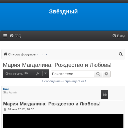
Звёздный
FAQ
Вход
П
Список форумов
о
Мария Магдалина: Рождество и Любовь!
и
Ответить
Поиск
Расширенн
с
1 сообщение • Страница
1
из
1
к
Rina
Site Admin
Мария Магдалина: Рождество и Любовь!
С
07 ноя 2012, 20:55
о
о
б
щ
е