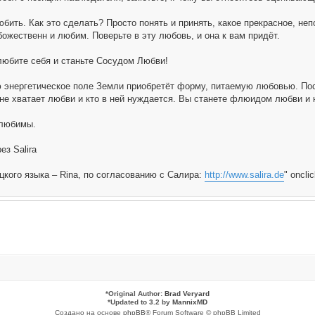
юбить. Как это сделать? Просто понять и принять, какое прекрасное, н
ожественн и любим. Поверьте в эту любовь, и она к вам придёт.
 любите себя и станьте Сосудом Любви!
 энергетическое поле Земли приобретёт форму, питаемую любовью. По
 не хватает любви и кто в ней нуждается. Вы станете флюидом любви и н
 любимы.
ез Salira
цкого языка – Rina, по согласованию с Салира:
http://www.salira.de
" oncli
*
Original Author:
Brad Veryard
*
Updated to 3.2 by
MannixMD
Создано на основе
phpBB
® Forum Software © phpBB Limited