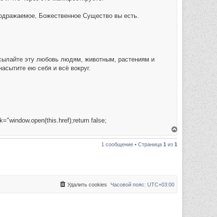
еподражаемое, Божественное Существо вы есть.
сылайте эту любовь людям, животным, растениям и
асытите ею себя и всё вокруг.
ck="window.open(this.href);return false;
В
е
р
1 сообщение • Страница
1
из
1
н
у
т
ь
с
я
к
Удалить cookies
Часовой пояс:
UTC+03:00
н
а
ч
а
л
у