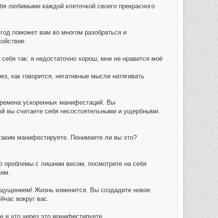
ебя любимыми каждой клеточкой своего прекрасного
 год поможет вам во многом разобраться и
койствие.
себя так: я недостаточно хорош, мне не нравится моё
з, как говорится, негативные мысли натягивать
 времена ускоренных манифестаций. Вы
ой вы считаете себя несостоятельными и ущербными.
о таким манифестируете. Понимаете ли вы это?
ого проблемы с лишним весом, посмотрите на себя
ким.
 ощущением! Жизнь изменится. Вы создадите новое
йчас вокруг вас.
е и что через это манифестируете.