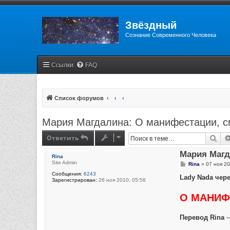
Звёздный
Сознание Современного Человека
Ссылки
FAQ
Список форумов
Мария Магдалина: О манифестации, сп
Ответить
Пои
Мария Магд
Rina
Site Admin
С
Rina
»
07 ноя 20
о
Сообщения:
6243
о
Lady Nada через
Зарегистрирован:
26 ноя 2010, 05:58
б
щ
е
О МАНИФ
н
и
е
Перевод Rina