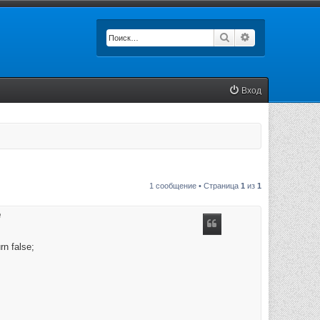
Поиск
Расширенный п
Вход
1 сообщение • Страница
1
из
1
е
rn false;