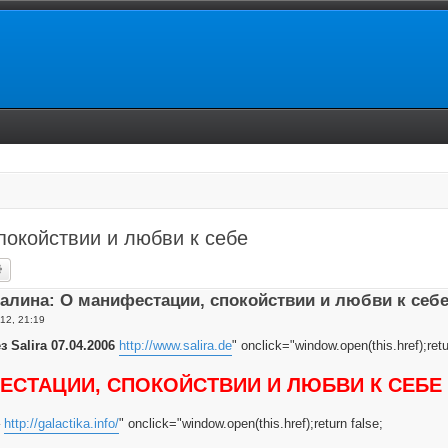
окойствии и любви к себе
ск
Расширенный поиск
алина: О манифестации, спокойствии и любви к себ
12, 21:19
 Salira 07.04.2006
http://www.salira.de
" onclick="window.open(this.href);retu
ЕСТАЦИИ, СПОКОЙСТВИИ И ЛЮБВИ К СЕБЕ
–
http://galactika.info/
" onclick="window.open(this.href);return false;