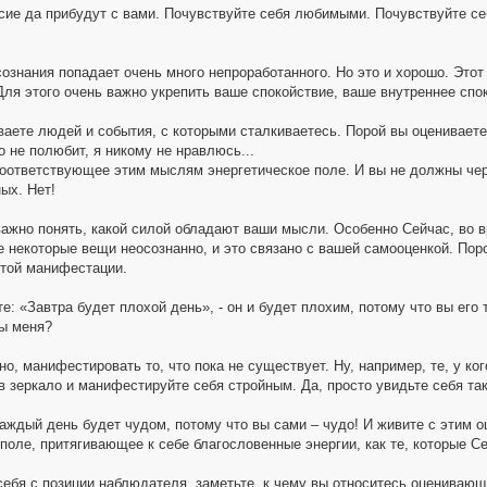
сие да прибудут с вами. Почувствуйте себя любимыми. Почувствуйте с
сознания попадает очень много непроработанного. Но это и хорошо. Этот
Для этого очень важно укрепить ваше спокойствие, ваше внутреннее спо
ваете людей и события, с которыми сталкиваетесь. Порой вы оцениваете 
о не полюбит, я никому не нравлюсь...
соответствующее этим мыслям энергетическое поле. И вы не должны чере
ых. Нет!
важно понять, какой силой обладают ваши мысли. Особенно Сейчас, во
 некоторые вещи неосознанно, и это связано с вашей самооценкой. Пор
этой манифестации.
е: «Завтра будет плохой день», - он и будет плохим, потому что вы ег
ы меня?
но, манифестировать то, что пока не существует. Ну, например, те, у к
в зеркало и манифестируйте себя стройным. Да, просто увидьте себя та
каждый день будет чудом, потому что вы сами – чудо! И живите с этим
поле, притягивающее к себе благословенные энергии, как те, которые Се
себя с позиции наблюдателя, заметьте, к чему вы относитесь оценивающ