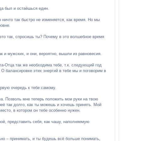
да был и остаёшься един.
о ничто так быстро не изменяется, как время. Но мы
овне.
это так, спросишь ты? Почему в это волшебное время
к и мужских, и они, вероятно, вышли из равновесия.
а-Отца так же необходима тебе, т.к. следующий год
 О балансировке этих энергий в тебе мы и поговорим в
ервую очередь к тебе самому.
а. Позволь мне теперь положить мои руки на твою
её так долго, как ты можешь и хочешь принять. Мой
место, в котором он тебе особенно нужен.
оё, представить себя, как чашу, наполняемую
ьно – принимать, и ты будешь всё больше понимать,