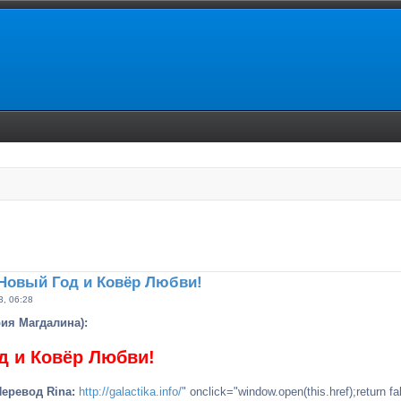
енный поиск
 Новый Год и Ковёр Любви!
3, 06:28
ия Магдалина):
д и Ковёр Любви!
Перевод Rina:
http://galactika.info/
" onclick="window.open(this.href);return fa