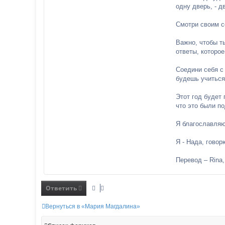
одну дверь, - д
Смотри своим се
Важно, чтобы т
ответы, которое
Соедини себя с
будешь учиться
Этот год будет
что это были по
Я благославляю
Я - Нада, говор
Перевод – Rina
Ответить
Вернуться в «Мария Магдалина»