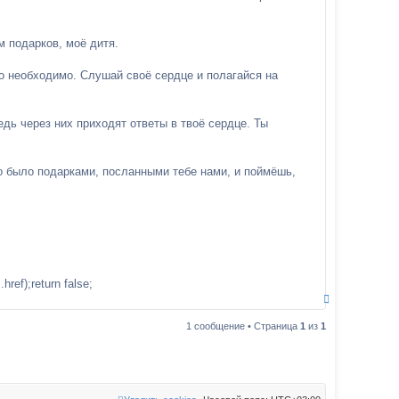
м подарков, моё дитя.
о необходимо. Слушай своё сердце и полагайся на
дь через них приходят ответы в твоё сердце. Ты
о было подарками, посланными тебе нами, и поймёшь,
href);return false;
В
е
р
1 сообщение • Страница
1
из
1
н
у
т
ь
с
я
к