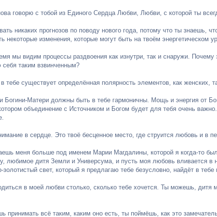
нова говорю с тобой из Единого Сердца Любви, Любви, с которой ты всег
ать никаких прогнозов по поводу нового года, потому что ты знаешь, чт
ть некоторые изменения, которые могут быть на твоём энергетическом ур
емя мы видим процессы раздвоения как изнутри, так и снаружи. Почему 
ю себя таким взвинченным?
 в тебе существует определённая полярность элементов, как женских, та
и Богини-Матери должны быть в тебе гармоничны. Мощь и энергия от Бог
котором объединение с Источником и Богом будет для тебя очень важно.
е.
имание в сердце. Это твоё бесценное место, где струится любовь и в п
наешь меня больше под именем Марии Магдалины, которой я когда-то был
у, любимое дитя Земли и Универсума, и пусть моя любовь вливается в н
-золотистый свет, который я предлагаю тебе безусловно, найдёт в тебе 
диться в моей любви столько, сколько тебе хочется. Ты можешь, дитя м
ь принимать всё таким, каким оно есть, ты поймёшь, как это замечател