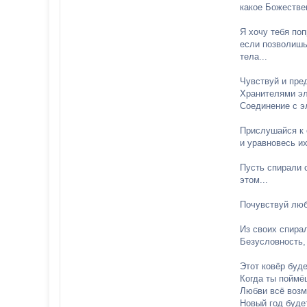
какое Божестве
Я хочу тебя поп
если позволишь.
тела...
Чувствуй и пред
Хранителями эл
Соединение с э
Прислушайся к 
и уравновесь и
Пусть спирали 
этом...
Почувствуй люб
Из своих спира
Безусловность,
Этот ковёр буде
Когда ты поймё
Любви всё возм
Новый год буде