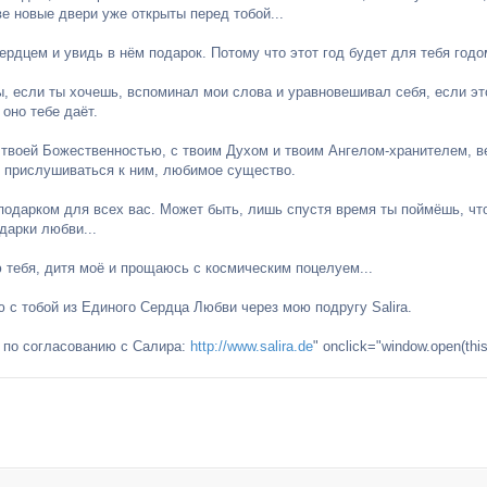
ве новые двери уже открыты перед тобой...
рдцем и увидь в нём подарок. Потому что этот год будет для тебя годо
ы, если ты хочешь, вспоминал мои слова и уравновешивал себя, если эт
 оно тебе даёт.
 твоей Божественностью, с твоим Духом и твоим Ангелом-хранителем, ве
 прислушиваться к ним, любимое существо.
 подарком для всех вас. Может быть, лишь спустя время ты поймёшь, чт
дарки любви...
 тебя, дитя моё и прощаюсь с космическим поцелуем...
ю с тобой из Единого Сердца Любви через мою подругу Salira.
, по согласованию с Салира:
http://www.salira.de
" onclick="window.open(this.