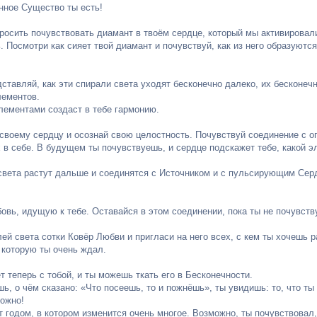
нное Существо ты есть!
росить почувствовать диамант в твоём сердце, который мы активировали.
 Посмотри как сияет твой диамант и почувствуй, как из него образуются
ставляй, как эти спирали света уходят бесконечно далеко, их бесконеч
ементов.
лементами создаст в тебе гармонию.
своему сердцу и осознай свою целостность. Почувствуй соединение с о
х в себе. В будущем ты почувствуешь, и сердце подскажет тебе, какой э
света растут дальше и соединятся с Источником и с пульсирующим Сер
овь, идущую к тебе. Оставайся в этом соединении, пока ты не почувств
лей света сотки Ковёр Любви и пригласи на него всех, с кем ты хочешь 
 которую ты очень ждал.
т теперь с тобой, и ты можешь ткать его в Бесконечности.
шь, о чём сказано: «Что посеешь, то и пожнёшь», ты увидишь: то, что 
ожно!
т годом, в котором изменится очень многое. Возможно, ты почувствовал,