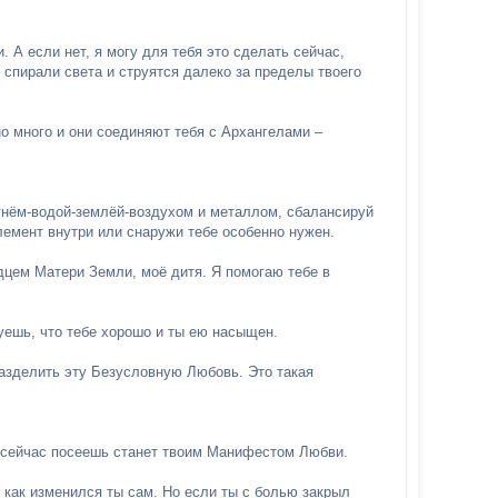
 А если нет, я могу для тебя это сделать сейчас,
 спирали света и струятся далеко за пределы твоего
но много и они соединяют тебя с Архангелами –
гнём-водой-землёй-воздухом и металлом, сбалансируй
лемент внутри или снаружи тебе особенно нужен.
дцем Матери Земли, моё дитя. Я помогаю тебе в
уешь, что тебе хорошо и ты ею насыщен.
разделить эту Безусловную Любовь. Это такая
ты сейчас посеешь станет твоим Манифестом Любви.
 как изменился ты сам. Но если ты с болью закрыл