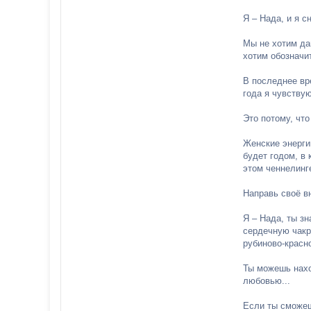
Я – Нада, и я с
Мы не хотим дав
хотим обозначи
В последнее вр
года я чувству
Это потому, что
Женские энерги
будет годом, в 
этом ченнелинг
Направь своё вн
Я – Нада, ты з
сердечную чакр
рубиново-красно
Ты можешь нахо
любовью...
Если ты сможеш