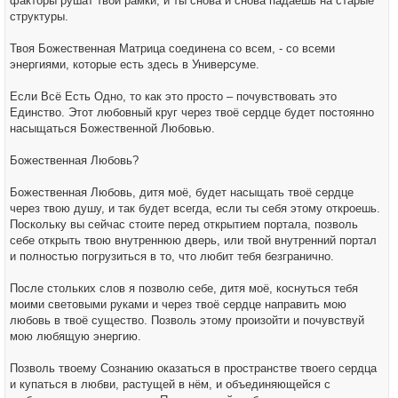
факторы рушат твои рамки, и ты снова и снова падаешь на старые
структуры.
Твоя Божественная Матрица соединена со всем, - со всеми
энергиями, которые есть здесь в Универсуме.
Если Всё Есть Одно, то как это просто – почувствовать это
Единство. Этот любовный круг через твоё сердце будет постоянно
насыщаться Божественной Любовью.
Божественная Любовь?
Божественная Любовь, дитя моё, будет насыщать твоё сердце
через твою душу, и так будет всегда, если ты себя этому откроешь.
Поскольку вы сейчас стоите перед открытием портала, позволь
себе открыть твою внутреннюю дверь, или твой внутренний портал
и полностью погрузиться в то, что любит тебя безгранично.
После стольких слов я позволю себе, дитя моё, коснуться тебя
моими световыми руками и через твоё сердце направить мою
любовь в твоё существо. Позволь этому произойти и почувствуй
мою любящую энергию.
Позволь твоему Сознанию оказаться в пространстве твоего сердца
и купаться в любви, растущей в нём, и объединяющейся с