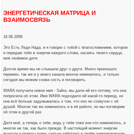
щ
е
н
ЭНЕРГЕТИЧЕСКАЯ МАТРИЦА И
и
е
ВЗАИМОСВЯЗЬ
16.06.2008
Это Есть Леди Нада, и я говорю с тобой с благословением, которое
я передаю тебе в энергии каждого слова, касаясь твоего сердца,
моё любимое дитя.
Долгое время мы не слышали друг о друге. Много произошло
перемен, так же и у моего канала многое изменилось, и только
сегодня мы можем снова сесть и поговорить.
WARA получила новое имя - Salira, мы дали ей его потому, что она
попросила об этом. Имя WARA подходило ей какой-то период, но
она всё больше задумывалась о том, что оно не созвучно с её
душой. Многое так же изменилось и в её работе, но мы поговорим
об этом в другой раз.
Дитя моё, а теперь о тебе, ведь у тебя тоже кое-что изменилось, и
многое не так, как было прежде. В настоящий момент энергии
ясности и правды очень сильно работают в твоём энергетическом