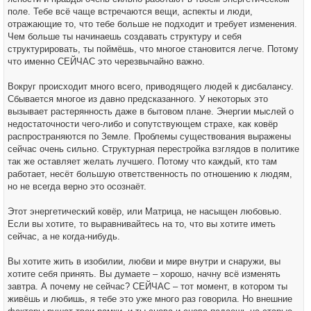
поле. Тебе всё чаще встречаются вещи, аспекты и люди,
отражающие то, что тебе больше не подходит и требует изменения.
Чем больше ты начинаешь создавать структуру и себя
структурировать, ты поймёшь, что многое становится легче. Потому
что именно СЕЙЧАС это черезвычайно важно.
Вокруг происходит много всего, приводящего людей к дисбалансу.
Сбывается многое из давно предсказанного. У некоторых это
вызывает растерянность даже в бытовом плане. Энергии мыслей о
недостаточности чего-либо и сопутствующем страхе, как ковёр
распространяются по Земле. Проблемы существования выражены
сейчас очень сильно. Структурная перестройка взглядов в политике
так же оставляет желать лучшего. Потому что каждый, кто там
работает, несёт большую ответственность по отношению к людям,
но не всегда верно это осознаёт.
Этот энергетический ковёр, или Матрица, не насыщен любовью.
Если вы хотите, то выравнивайтесь на то, что вы хотите иметь
сейчас, а не когда-нибудь.
Вы хотите жить в изобилии, любви и мире внутри и снаружи, вы
хотите себя принять. Вы думаете – хорошо, начну всё изменять
завтра. А почему не сейчас? СЕЙЧАС – тот момент, в котором ты
живёшь и любишь, я тебе это уже много раз говорила. Но внешние