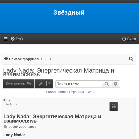
Звёздный
FAQ
Вход
П
Список форумов
о
Lady Nada: Энергетическая Матрица и
взаимосвязь
и
с
Ответить
Поиск
Расширенн
к
1 сообщение • Страница
1
из
1
Rina
Site Admin
Lady Nada: Энергетическая Матрица и
взаимосвязь
С
09 авг 2020, 18:18
о
о
Lady Nada:
б