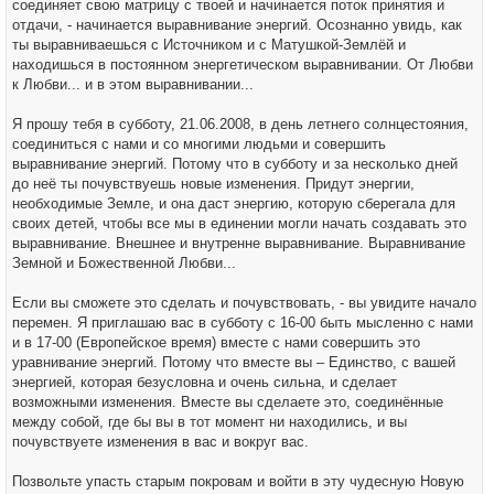
соединяет свою матрицу с твоей и начинается поток принятия и
отдачи, - начинается выравнивание энергий. Осознанно увидь, как
ты выравниваешься с Источником и с Матушкой-Землёй и
находишься в постоянном энергетическом выравнивании. От Любви
к Любви... и в этом выравнивании...
Я прошу тебя в субботу, 21.06.2008, в день летнего солнцестояния,
соединиться с нами и со многими людьми и совершить
выравнивание энергий. Потому что в субботу и за несколько дней
до неё ты почувствуешь новые изменения. Придут энергии,
необходимые Земле, и она даст энергию, которую сберегала для
своих детей, чтобы все мы в единении могли начать создавать это
выравнивание. Внешнее и внутренне выравнивание. Выравнивание
Земной и Божественной Любви...
Если вы сможете это сделать и почувствовать, - вы увидите начало
перемен. Я приглашаю вас в субботу с 16-00 быть мысленно с нами
и в 17-00 (Европейское время) вместе с нами совершить это
уравнивание энергий. Потому что вместе вы – Единство, с вашей
энергией, которая безусловна и очень сильна, и сделает
возможными изменения. Вместе вы сделаете это, соединённые
между собой, где бы вы в тот момент ни находились, и вы
почувствуете изменения в вас и вокруг вас.
Позвольте упасть старым покровам и войти в эту чудесную Новую