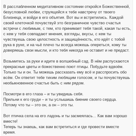
В расслабленном медитативном состоянии откройся Божественной,
безусловной любви, струящейся к тебе навстречу от твоего
Близнеца, и войди в его объятия. Вот вы и встретились. Каждой
своей клеточкой почувствуй это безграничное чувство счастья
встречи с любимым, с тем, кто принимает тебя такой, какая ты есть,
с кем у тебя совпадают мнения, взгляды, вкусы, с кем ты
чувствуешь свою целостность и защищённость, кто идёт с тобой
рука в руке, и на чьё плечо ты всегда можешь опереться, кому ты
доверяешь свои мысли, и кто тебя никогда не оставит и не предаст.
Возьмитесь за руки и идите в волшебный сад. В нём распускаются
прекрасные цветы и божественно поют птицы. Побудьте вдвоём.
Только ты и он. Ты можешь рассказать ему всё и расспросить обо
всём. Он ответит тебе тихим любящим голосом, и ты почувствуешь
необыкновенное счастье быть с ним рядом.
Посмотри в его глаза – и ты увидишь себя.
Прильни к его груди – и ты услышишь биение своего сердца.
Потому что ты – это он, а он – это ты.
Вот птичка села на его ладонь и ты засмеялась... Как вам хорошо
вместе!
Теперь ты знаешь, как вам встретиться и где провести вместе
время.