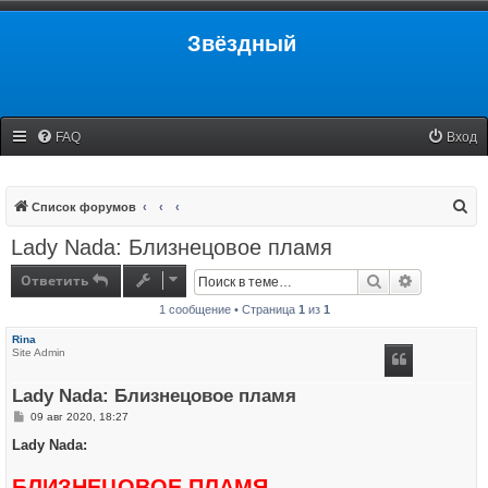
Звёздный
FAQ
Вход
П
Список форумов
о
Lady Nada: Близнецовое пламя
и
Ответить
Поиск
Расширенн
с
1 сообщение • Страница
1
из
1
к
Rina
Site Admin
Lady Nada: Близнецовое пламя
С
09 авг 2020, 18:27
о
о
Lady Nada:
б
щ
БЛИЗНЕЦОВОЕ ПЛАМЯ
е