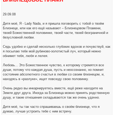
н
и
е
29.09.08
Дитя моё, Я - Lady Nada, и я пришла поговорить с тобой о твоём
Близнеце, или как его ещё называют – Близнецовом Пламени,
твоей Божественной половинке, твоей части, твоей безграничной и
безусловной любви.
Сядь удобно и сделай несколько глубоких вдохов и почувствуй, как
я посылаю тебе мой рубиново-золотистый луч, который нежно
обнимет тебя, любя и лелея.
Любовь... Это Божественное чувство, к которому стремятся все
души, потому что каждая душа, пусть и неосознанно, но помнит
состояние абсолютного счастья в любви со своим близнецом, и,
находясь в «разлуке», ищет повсюду свою половинку.
Очень редко вы инкарнируетесь вместе, ещё реже находите на
Земле друг друга. Иногда за Близнеца можно принять родственную
душу, и такие отношения складываются так же очень удачно.
Дитя моё, ты так часто спрашиваешь о своём близнеце, что я
думаю, лучше устроить тебе с ним встречу.