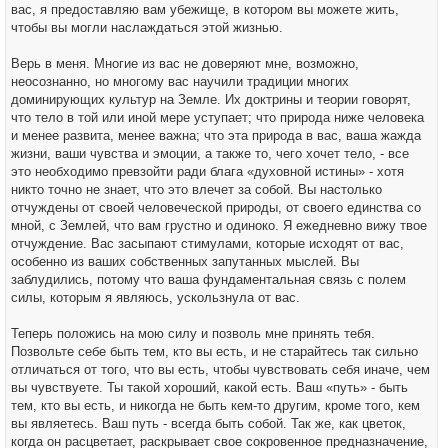
вас, я предоставляю вам убежище, в котором вы можете жить,
чтобы вы могли наслаждаться этой жизнью.
Верь в меня. Многие из вас не доверяют мне, возможно,
неосознанно, но многому вас научили традиции многих
доминирующих культур на Земле. Их доктрины и теории говорят,
что тело в той или иной мере уступает; что природа ниже человека
и менее развита, менее важна; что эта природа в вас, ваша жажда
жизни, ваши чувства и эмоции, а также то, чего хочет тело, - все
это необходимо превзойти ради блага «духовной истины» - хотя
никто точно не знает, что это влечет за собой. Вы настолько
отчуждены от своей человеческой природы, от своего единства со
мной, с Землей, что вам грустно и одиноко. Я ежедневно вижу твое
отчуждение. Вас засыпают стимулами, которые исходят от вас,
особенно из ваших собственных запутанных мыслей. Вы
заблудились, потому что ваша фундаментальная связь с полем
силы, которым я являюсь, ускользнула от вас.
Теперь положись на мою силу и позволь мне принять тебя.
Позвольте себе быть тем, кто вы есть, и не старайтесь так сильно
отличаться от того, что вы есть, чтобы чувствовать себя иначе, чем
вы чувствуете. Ты такой хороший, какой есть. Ваш «путь» - быть
тем, кто вы есть, и никогда не быть кем-то другим, кроме того, кем
вы являетесь. Ваш путь - всегда быть собой. Так же, как цветок,
когда он расцветает, раскрывает свое сокровенное предназначение,