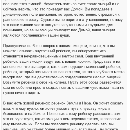
волнами этих эмоций. Научитесь жить за счет своих эмоций и не
бойтесь верить, что это приведет вас Домой. Вы попадаете в
динамическое поле движения, которое, естественно, стремится к
равновесию и росту. Однако вы не верите в эту концепцию, потому
что ваши эмоции часто кажутся запутанными и трудными для
понимания, но ваши эмоции приводят вас Домой, ваши эмоции
являются посланниками вашей души.
Прислушиваясь без оговорок к вашим эмоциям, или то, что вы
можете называть внутренний ребенок, вы обнаружите что
становится неуравновешенными внутри себя. Ваш внутренний
ребенок, ваши эмоции ведут вас к вашим корням. Представьте на
мгновение, что вы видите, как к вам подходит маленький ребенок,
ребенок, который возникает из вашего тела, из того глубокого места
внутри вас, где вы действительно поддерживаете баланс энергий.
Возьмите ребенка к себе на колени. Пусть этот образ развернется
сам по себе или просто создаст связь с вашими чувствами - вам не
нужно ничего видеть.
В вас есть живой ребенок: ребенок Земли и Неба. Он хочет сказать
вам, что ему нужно, он хочет указать путь к чувству мира и
безопасности на Земле. Позвольте этому ребенку рассказать вам,
что он чувствует, какие эмоции в нем переполняются, и позвольте
ему выразить их. Если вы позволите ребенку сделать это, вы
увидите, что он станет более мирным и счастливым. Вы можете