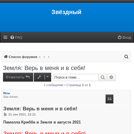
Звёздный
FAQ
Вход
П
Список форумов
о
Земля: Верь в меня и в себя!
и
Ответить
Поиск
Расширенн
с
1 сообщение • Страница
1
из
1
к
Rina
Site Admin
Земля: Верь в меня и в себя!
С
21 сен 2021, 22:21
о
о
Памелла Криббе и Земля в августе 2021
б
щ
Земля: Верь в меня и в себя!
е