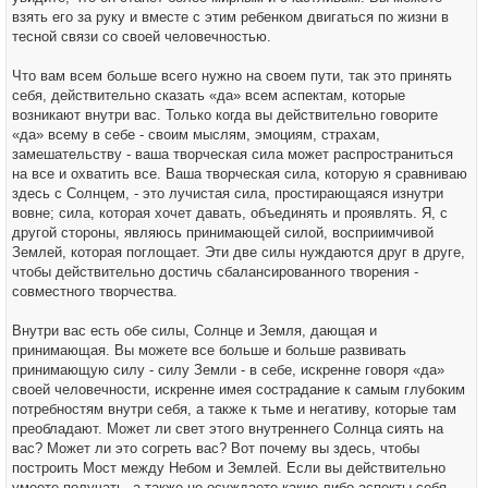
взять его за руку и вместе с этим ребенком двигаться по жизни в
тесной связи со своей человечностью.
Что вам всем больше всего нужно на своем пути, так это принять
себя, действительно сказать «да» всем аспектам, которые
возникают внутри вас. Только когда вы действительно говорите
«да» всему в себе - своим мыслям, эмоциям, страхам,
замешательству - ваша творческая сила может распространиться
на все и охватить все. Ваша творческая сила, которую я сравниваю
здесь с Солнцем, - это лучистая сила, простирающаяся изнутри
вовне; сила, которая хочет давать, объединять и проявлять. Я, с
другой стороны, являюсь принимающей силой, восприимчивой
Землей, которая поглощает. Эти две силы нуждаются друг в друге,
чтобы действительно достичь сбалансированного творения -
совместного творчества.
Внутри вас есть обе силы, Солнце и Земля, дающая и
принимающая. Вы можете все больше и больше развивать
принимающую силу - силу Земли - в себе, искренне говоря «да»
своей человечности, искренне имея сострадание к самым глубоким
потребностям внутри себя, а также к тьме и негативу, которые там
преобладают. Может ли свет этого внутреннего Солнца сиять на
вас? Может ли это согреть вас? Вот почему вы здесь, чтобы
построить Мост между Небом и Землей. Если вы действительно
умеете получать, а также не осуждаете какие-либо аспекты себя,