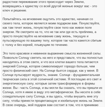
радостное переживание этого происходит через Землю,
возвращаясь к единству со всей другой жизнью вокруг вас - это
ключ и решение.
Попытайтесь на мгновение ощутить это единство, начиная со
своего тела, которое является моим подарком вам. Почувствуйте,
как там течет жизнь, почувствуйте свое тело как живое поле
энергии. Не смотрите на то, что не так или где есть проблема, а
просто почувствуйте на мгновение саму жизнь, текущую и
пульсирующую по вашему телу, которое так часто кажется сбитым
с толку и без корней, плывущим по течению.
Это тело красивое и невинное выражение смысла жизненной силы.
Позвольте Солнцу светить на него и представьте, что вы полностью
находитесь в этом свете, и что все клетки вашего тела питаются
энергией Солнца, которое символизирует гораздо больше, чем
просто физический свет. На Солнце бьется сердце, как у меня. В
Солнце пульсирует мудрость, знание. Солнце - фундаментальная
творческая сила в этой солнечной системе. Я поглощаю его свет и
энергетическую силу, которые затем трансформирую в формы
жизни. Вы - часть Солнца, и вы могли бы сказать, что вы пришли из
Солнца, хотя я имею в виду это метафорически. Вы несете в себе
созидательную силу Солнца, и вы здесь, чтобы внушить мне эту
силу, чтобы принести процветающую и изобильную жизнь на Земле.
В свою очередь, мой подарок вам состоит в том, что я принимаю