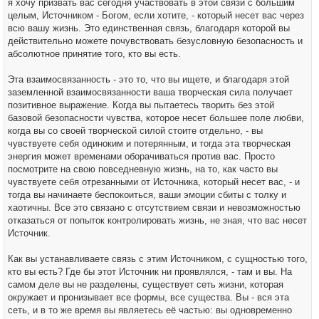
я хочу призвать вас сегодня участвовать в этой связи с большим
целым, Источником - Богом, если хотите, - который несет вас через
всю вашу жизнь. Это единственная связь, благодаря которой вы
действительно можете почувствовать безусловную безопасность и
абсолютное принятие того, кто вы есть.
Эта взаимосвязанность - это то, что вы ищете, и благодаря этой
заземленной взаимосвязанности ваша творческая сила получает
позитивное выражение. Когда вы пытаетесь творить без этой
базовой безопасности чувства, которое несет большее поле любви,
когда вы со своей творческой силой стоите отдельно, - вы
чувствуете себя одиноким и потерянным, и тогда эта творческая
энергия может временами оборачиваться против вас. Просто
посмотрите на свою повседневную жизнь, на то, как часто вы
чувствуете себя отрезанными от Источника, который несет вас, - и
тогда вы начинаете беспокоиться, ваши эмоции сбиты с толку и
хаотичны. Все это связано с отсутствием связи и невозможностью
отказаться от попыток контролировать жизнь, не зная, что вас несет
Источник.
Как вы устанавливаете связь с этим Источником, с сущностью того,
кто вы есть? Где бы этот Источник ни проявлялся, - там и вы. На
самом деле вы не разделены, существует сеть жизни, которая
окружает и пронизывает все формы, все существа. Вы - вся эта
сеть, и в то же время вы являетесь её частью: вы одновременно