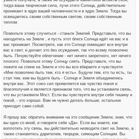
тогда ваша творческая сила, лучи этого Солнца, действительно
проникают в ядро вашей человечности и в ядро Земли. Тогда вы
освещаетесь своим собственным светом, своим собственным
теплом.
Позвольте этому случиться - станьте Землей. Представьте, что вы
находитесь на Земле , и пусть этот блеск Солнца идёт на вас и в
вас проникает. Посмотрите, как это Солнце помещает все внутри
вас в свет, и делает это без осуждения, так что всему позволено
быть. Почувствуйте облегчение - нет ничего запретного, нет ничего
плохого. Позвольте этому Солнцу сиять. Представьте, что вы
лежите на спине на Земле и что вы все вбираете и чувствуете:
«Мне позволено быть тем, кто я есть». Будучи тем, кто ты есть, ты
стал тем, кем вы будете быть - Солнце и Земля объединились
внутри вас. Этот союз сил проявляется как чувство покоя и
благополучия и является признаком того, что вы установили связь,
что вы установили Мост. Если вы чувствуете внутри себя тишину и
покой, - это хорошо. Вам не нужно делать больше, остальное
приходит само собой.
Я прошу вас обратить внимание на это сообщение Земли, зная, что
вы одно со мной, и говорите себе «Да». Если вы знаете, как
воплотить эту связь, вы действительно низводите свет на Землю, а
также становитесь дарителем, творцом, сияющим Солнцем. Вы