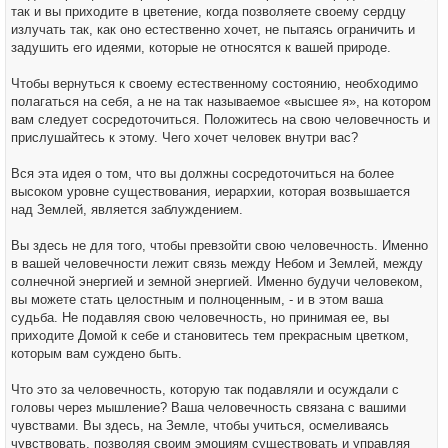
так и вы приходите в цветение, когда позволяете своему сердцу
излучать так, как оно естественно хочет, не пытаясь ограничить и
задушить его идеями, которые не относятся к вашей природе.
Чтобы вернуться к своему естественному состоянию, необходимо
полагаться на себя, а не на так называемое «высшее я», на котором
вам следует сосредоточиться. Положитесь на свою человечность и
прислушайтесь к этому. Чего хочет человек внутри вас?
Вся эта идея о том, что вы должны сосредоточиться на более
высоком уровне существования, иерархии, которая возвышается
над Землей, является заблуждением.
Вы здесь не для того, чтобы превзойти свою человечность. Именно
в вашей человечности лежит связь между Небом и Землей, между
солнечной энергией и земной энергией. Именно будучи человеком,
вы можете стать целостным и полноценным, - и в этом ваша
судьба. Не подавляя свою человечность, но принимая ее, вы
приходите Домой к себе и становитесь тем прекрасным цветком,
которым вам суждено быть.
Что это за человечность, которую так подавляли и осуждали с
головы через мышление? Ваша человечность связана с вашими
чувствами. Вы здесь, на Земле, чтобы учиться, осмеливаясь
чувствовать, позволяя своим эмоциям существовать и управляя