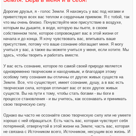
н
и
е
Дорогие друзья, я - голос Земли. Я нахожусь у вас под ногами и
приветствую всех вас теплом и сердечным приемом. Я с тобой, так
что мы очень близко. Почувствуйте мое присутствие в воздухе,
которым вы дышите, в воде, которую вы пьете, в своем
собственном теле, которое сопровождает вас в этой жизни от
начала и до конца. Я хочу чувствовать вас, впитывать ваше
присутствие, потому что ваше сознание обогащает меня. Я могу
учиться у вас, а также вы можете учиться у меня, если хотите. Мы
здесь, чтобы творить и работать вместе.
У вас есть сознание, которое по самой своей природе является
одновременно творческим и находчивым, и благодаря этому
особому типу сознания вы отличны от других живых существ на
Земле. Все, что существует, имеет сознание, душу, а в вас есть
творческая сила, которая отличает вас от всех других живых
существ. Вы на пути к тому, чтобы стать богами - вы боги в
процессе становления - и вы учитесь, как осознавать и принимать
свою творческую силу.
Однако вы часто не осознаёте свою творческую силу или не умеете
хорошо с ней обращаться. Есть часть вас, которая чувствует себя
потерянной, отвергнутой в этой жизни на Земле; часть вас, которая
не связана с Источником всего, Источником, несущим всю жизнь. И