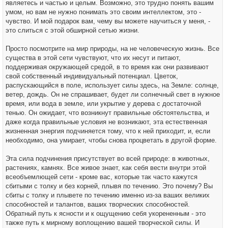
являетесь и частью и целым. Возможно, это трудно понять вашим
умом, но вам не нужно понимать это своим интеллектом, это -
чувство. И мой подарок вам, чему вы можете научиться у меня, -
это слиться с этой обширной сетью жизни.
Просто посмотрите на мир природы, на не человеческую жизнь. Все
существа в этой сети чувствуют, что их несут и питают,
поддерживая окружающей средой, в то время как они развивают
свой собственный индивидуальный потенциал. Цветок,
распускающийся в поле, использует силы здесь, на Земле: солнце,
ветер, дождь. Он не спрашивает, будет ли солнечный свет в нужное
время, или вода в земле, или укрытие у дерева с достаточной
тенью. Он ожидает, что возникнут правильные обстоятельства, и
даже когда правильные условия не возникают, эта естественная
жизненная энергия подчиняется тому, что к ней приходит, и, если
необходимо, она умирает, чтобы снова процветать в другой форме.
Эта сила подчинения присутствует во всей природе: в животных,
растениях, камнях. Все живое знает, как себя вести внутри этой
всеобъемлющей сети - кроме вас, которые так часто кажутся
сбитыми с толку и без корней, плывя по течению. Это почему? Вы
сбиты с толку и плывете по течению именно из-за ваших великих
способностей и талантов, ваших творческих способностей.
Обратный путь к ясности и к ощущению себя укорененным - это
также путь к мирному воплощению вашей творческой силы. И