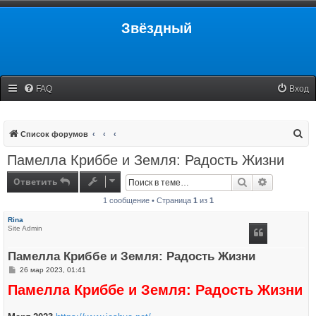
Звёздный
FAQ
Вход
П
Список форумов
о
Памелла Криббе и Земля: Радость Жизни
и
Ответить
Поиск
Расширенн
с
1 сообщение • Страница
1
из
1
к
Rina
Site Admin
Памелла Криббе и Земля: Радость Жизни
С
26 мар 2023, 01:41
о
Памелла Криббе и Земля: Радость Жизни
о
б
щ
е