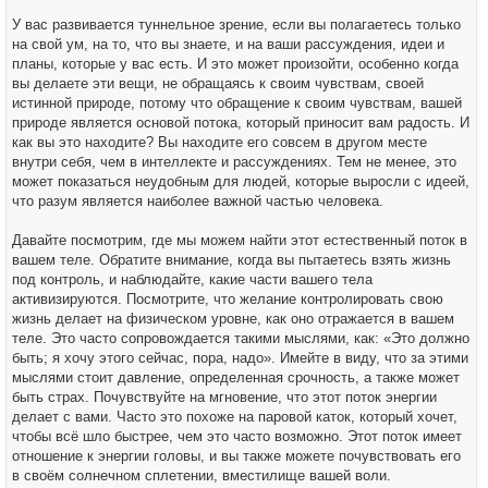
У вас развивается туннельное зрение, если вы полагаетесь только
на свой ум, на то, что вы знаете, и на ваши рассуждения, идеи и
планы, которые у вас есть. И это может произойти, особенно когда
вы делаете эти вещи, не обращаясь к своим чувствам, своей
истинной природе, потому что обращение к своим чувствам, вашей
природе является основой потока, который приносит вам радость. И
как вы это находите? Вы находите его совсем в другом месте
внутри себя, чем в интеллекте и рассуждениях. Тем не менее, это
может показаться неудобным для людей, которые выросли с идеей,
что разум является наиболее важной частью человека.
Давайте посмотрим, где мы можем найти этот естественный поток в
вашем теле. Обратите внимание, когда вы пытаетесь взять жизнь
под контроль, и наблюдайте, какие части вашего тела
активизируются. Посмотрите, что желание контролировать свою
жизнь делает на физическом уровне, как оно отражается в вашем
теле. Это часто сопровождается такими мыслями, как: «Это должно
быть; я хочу этого сейчас, пора, надо». Имейте в виду, что за этими
мыслями стоит давление, определенная срочность, а также может
быть страх. Почувствуйте на мгновение, что этот поток энергии
делает с вами. Часто это похоже на паровой каток, который хочет,
чтобы всё шло быстрее, чем это часто возможно. Этот поток имеет
отношение к энергии головы, и вы также можете почувствовать его
в своём солнечном сплетении, вместилище вашей воли.