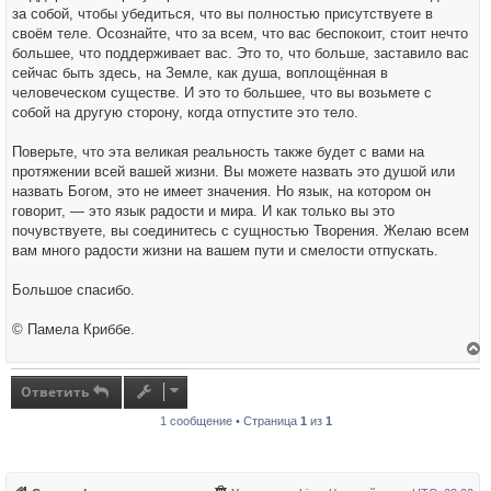
за собой, чтобы убедиться, что вы полностью присутствуете в
своём теле. Осознайте, что за всем, что вас беспокоит, стоит нечто
большее, что поддерживает вас. Это то, что больше, заставило вас
сейчас быть здесь, на Земле, как душа, воплощённая в
человеческом существе. И это то большее, что вы возьмете с
собой на другую сторону, когда отпустите это тело.
Поверьте, что эта великая реальность также будет с вами на
протяжении всей вашей жизни. Вы можете назвать это душой или
назвать Богом, это не имеет значения. Но язык, на котором он
говорит, — это язык радости и мира. И как только вы это
почувствуете, вы соединитесь с сущностью Творения. Желаю всем
вам много радости жизни на вашем пути и смелости отпускать.
Большое спасибо.
© Памела Криббе.
е
р
н
Ответить
у
т
1 сообщение • Страница
1
из
1
ь
с
я
к
н