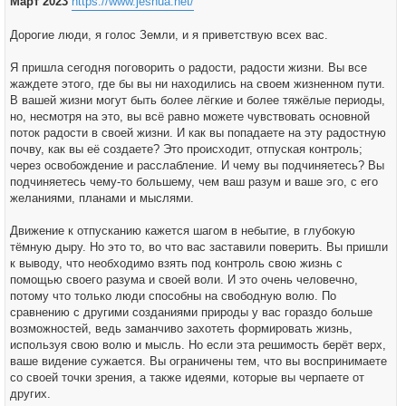
Март 2023
https://www.jeshua.net/
н
и
е
Дорогие люди, я голос Земли, и я приветствую всех вас.
Я пришла сегодня поговорить о радости, радости жизни. Вы все
жаждете этого, где бы вы ни находились на своем жизненном пути.
В вашей жизни могут быть более лёгкие и более тяжёлые периоды,
но, несмотря на это, вы всё равно можете чувствовать основной
поток радости в своей жизни. И как вы попадаете на эту радостную
почву, как вы её создаете? Это происходит, отпуская контроль;
через освобождение и расслабление. И чему вы подчиняетесь? Вы
подчиняетесь чему-то большему, чем ваш разум и ваше эго, с его
желаниями, планами и мыслями.
Движение к отпусканию кажется шагом в небытие, в глубокую
тёмную дыру. Но это то, во что вас заставили поверить. Вы пришли
к выводу, что необходимо взять под контроль свою жизнь с
помощью своего разума и своей воли. И это очень человечно,
потому что только люди способны на свободную волю. По
сравнению с другими созданиями природы у вас гораздо больше
возможностей, ведь заманчиво захотеть формировать жизнь,
используя свою волю и мысль. Но если эта решимость берёт верх,
ваше видение сужается. Вы ограничены тем, что вы воспринимаете
со своей точки зрения, а также идеями, которые вы черпаете от
других.