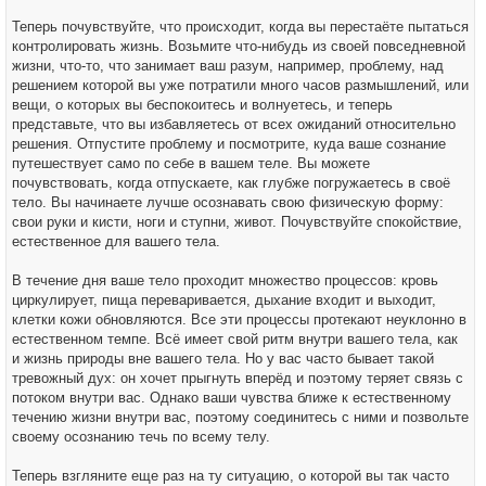
Теперь почувствуйте, что происходит, когда вы перестаёте пытаться
контролировать жизнь. Возьмите что-нибудь из своей повседневной
жизни, что-то, что занимает ваш разум, например, проблему, над
решением которой вы уже потратили много часов размышлений, или
вещи, о которых вы беспокоитесь и волнуетесь, и теперь
представьте, что вы избавляетесь от всех ожиданий относительно
решения. Отпустите проблему и посмотрите, куда ваше сознание
путешествует само по себе в вашем теле. Вы можете
почувствовать, когда отпускаете, как глубже погружаетесь в своё
тело. Вы начинаете лучше осознавать свою физическую форму:
свои руки и кисти, ноги и ступни, живот. Почувствуйте спокойствие,
естественное для вашего тела.
В течение дня ваше тело проходит множество процессов: кровь
циркулирует, пища переваривается, дыхание входит и выходит,
клетки кожи обновляются. Все эти процессы протекают неуклонно в
естественном темпе. Всё имеет свой ритм внутри вашего тела, как
и жизнь природы вне вашего тела. Но у вас часто бывает такой
тревожный дух: он хочет прыгнуть вперёд и поэтому теряет связь с
потоком внутри вас. Однако ваши чувства ближе к естественному
течению жизни внутри вас, поэтому соединитесь с ними и позвольте
своему осознанию течь по всему телу.
Теперь взгляните еще раз на ту ситуацию, о которой вы так часто