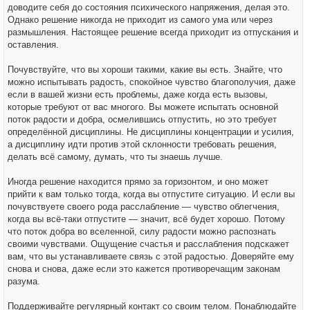
доводите себя до состояния психического напряжения, делая это.
Однако решение никогда не приходит из самого ума или через
размышления. Настоящее решение всегда приходит из отпускания и
оставления.
Почувствуйте, что вы хороши такими, какие вы есть. Знайте, что
можно испытывать радость, спокойное чувство благополучия, даже
если в вашей жизни есть проблемы, даже когда есть вызовы,
которые требуют от вас многого. Вы можете испытать основной
поток радости и добра, осмелившись отпустить, но это требует
определённой дисциплины. Не дисциплины концентрации и усилия,
а дисциплину идти против этой склонности требовать решения,
делать всё самому, думать, что ты знаешь лучше.
Иногда решение находится прямо за горизонтом, и оно может
прийти к вам только тогда, когда вы отпустите ситуацию. И если вы
почувствуете своего рода расслабление — чувство облегчения,
когда вы всё-таки отпустите — значит, всё будет хорошо. Потому
что поток добра во вселенной, силу радости можно распознать
своими чувствами. Ощущение счастья и расслабления подскажет
вам, что вы устанавливаете связь с этой радостью. Доверяйте ему
снова и снова, даже если это кажется противоречащим законам
разума.
Поддерживайте регулярный контакт со своим телом. Понаблюдайте