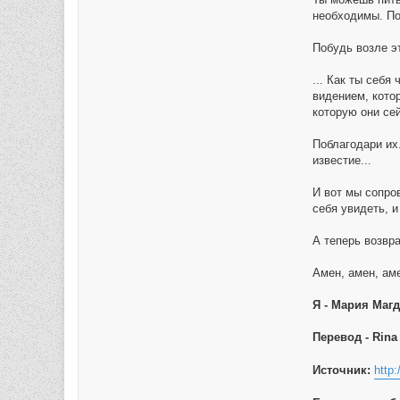
необходимы. По
Побудь возле э
... Как ты себя
видением, кото
которую они се
Поблагодари их.
известие...
И вот мы сопров
себя увидеть, и
А теперь возвр
Амен, амен, амен
Я - Мария Маг
Перевод - Rina 
Источник:
http: