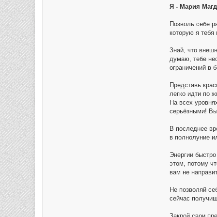
Я - Мария Маг
Позволь себе р
которую я тебя 
Знай, что внешн
думаю, тебе не
ограничений в б
Представь крас
легко идти по ж
На всех уровнях
серьёзными! Вы 
В последнее вр
в полнолуние ил
Энергии быстро 
этом, потому чт
вам не направи
Не позволяй себ
сейчас получишь
Закрой свои пр