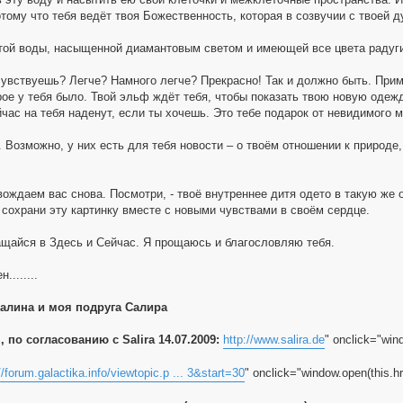
тому что тебя ведёт твоя Божественность, которая в созвучии с твоей д
той воды, насыщенной диамантовым светом и имеющей все цвета радуги, 
 чувствуешь? Легче? Намного легче? Прекрасно! Так и должно быть. Прим
рое у тебя было. Твой эльф ждёт тебя, чтобы показать твою новую одеж
йчас на тебя наденут, если ты хочешь. Это тебе подарок от невидимого 
 Возможно, у них есть для тебя новости – о твоём отношении к природе
ождаем вас снова. Посмотри, - твоё внутреннее дитя одето в такую же о
 сохрани эту картинку вместе с новыми чувствами в своём сердце.
ащайся в Здесь и Сейчас. Я прощаюсь и благословляю тебя.
........
далина и моя подруга Салира
, по согласованию с Salira 14.07.2009:
http://www.salira.de
" onclick="wind
//forum.galactika.info/viewtopic.p ... 3&start=30
" onclick="window.open(this.hre