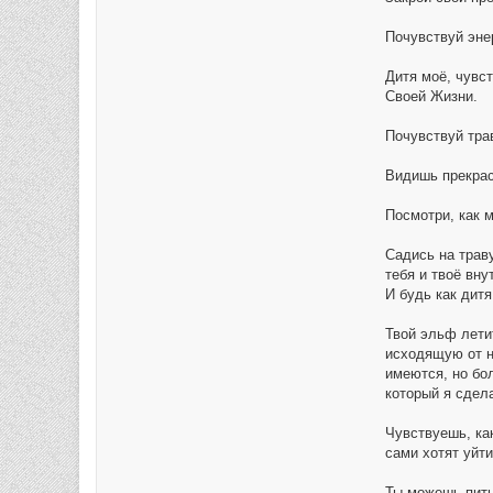
Почувствуй энер
Дитя моё, чувс
Своей Жизни.
Почувствуй тра
Видишь прекрас
Посмотри, как м
Садись на трав
тебя и твоё вну
И будь как дит
Твой эльф лети
исходящую от н
имеются, но бо
который я сдела
Чувствуешь, как
сами хотят уйти
Ты можешь пить