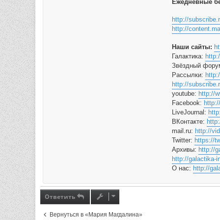
Ежедневные бе
http://subscribe.
http://content.m
Наши сайты:
ht
Галактика:
http:
Звёздный фору
Рассылки:
http:
http://subscribe.
youtube:
http://
Facebook:
http:
LiveJournal:
http
ВКонтакте:
http
mail.ru:
http://vi
Twitter:
https://t
Архивы:
http://
http://galactika-
О нас:
http://gal
Ответить
Вернуться в «Мария Магдалина»