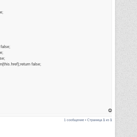
e;
 false;
e;
lse;
(this.href);return false;
В
е
р
1 сообщение • Страница
1
из
1
н
у
т
ь
с