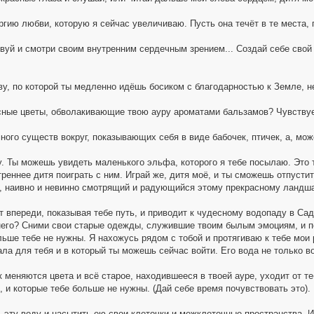
гию любви, которую я сейчас увеличиваю. Пусть она течёт в те места, г
твуй и смотри своим внутренним сердечным зрением... Создай себе свой
ву, по которой ты медленно идёшь босиком с благодарностью к Земле, не
ные цветы, обволакивающие твою ауру ароматами бальзамов? Чувству
ного существ вокруг, показывающих себя в виде бабочек, птичек, а, мож
у. Ты можешь увидеть маленького эльфа, которого я тебе посылаю. Это 
треннее дитя поиграть с ним. Играй же, дитя моё, и ты сможешь отпустит
я, наивно и невинно смотрящий и радующийся этому прекрасному ландш
т впереди, показывая тебе путь, и приводит к чудесному водопаду в Са
его? Сними свои старые одежды, служившие твоим былым эмоциям, и п
льше тебе не нужны. Я нахожусь рядом с тобой и протягиваю к тебе мои 
ла для тебя и в который ты можешь сейчас войти. Его вода не только во
 меняются цвета и всё старое, находившееся в твоей ауре, уходит от т
, и которые тебе больше не нужны. (Дай себе время почувствовать это).
 эту воду и насытить ею свои клеточки и межклеточные пространства. И 