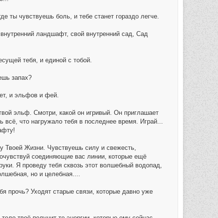
де ты чувствуешь боль, и тебе станет гораздо легче.
 внутренний ландшафт, свой внутренний сад, Сад
сущей тебя, и единой с тобой.
ешь запах?
ет, и эльфов и фей.
твой эльф. Смотри, какой он игривый. Он приглашает
ь всё, что нагружало тебя в последнее время. Играй...
афту!
ду Твоей Жизни. Чувствуешь силу и свежесть,
очувствуй соединяющие вас линии, которые ещё
руки. Я проведу тебя сквозь этот волшебный водопад,
лшебная, но и целебная....
ебя прочь? Уходят старые связи, которые давно уже
тело твоё получит те энергии, которые ему сейчас