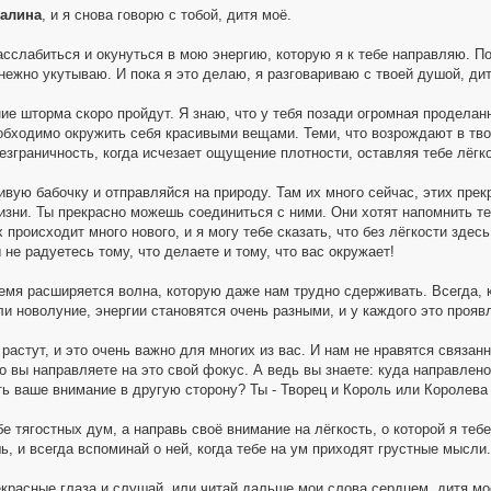
далина
, и я снова говорю с тобой, дитя моё.
асслабиться и окунуться в мою энергию, которую я к тебе направляю. П
нежно укутываю. И пока я это делаю, я разговариваю с твоей душой, дит
ие шторма скоро пройдут. Я знаю, что у тебя позади огромная проделан
обходимо окружить себя красивыми вещами. Теми, что возрождают в тво
езграничность, когда исчезает ощущение плотности, оставляя тебе лёгко
ивую бабочку и отправляйся на природу. Там их много сейчас, этих пр
изни. Ты прекрасно можешь соединиться с ними. Они хотят напомнить теб
 происходит много нового, и я могу тебе сказать, что без лёгкости здес
не радуетесь тому, что делаете и тому, что вас окружает!
емя расширяется волна, которую даже нам трудно сдерживать. Всегда, 
и новолуние, энергии становятся очень разными, и у каждого это прояв
растут, и это очень важно для многих из вас. И нам не нравятся связан
о вы направляете на это свой фокус. А ведь вы знаете: куда направлено
ть ваше внимание в другую сторону? Ты - Творец и Король или Королева 
е тягостных дум, а направь своё внимание на лёгкость, о которой я теб
, и всегда вспоминай о ней, когда тебе на ум приходят грустные мысли.
екрасные глаза и слушай, или читай дальше мои слова сердцем, дитя моё