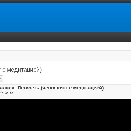
г с медитацией)
ск
Расширенный поиск
алина: Лёгкость (ченнелинг с медитацией)
12, 05:19