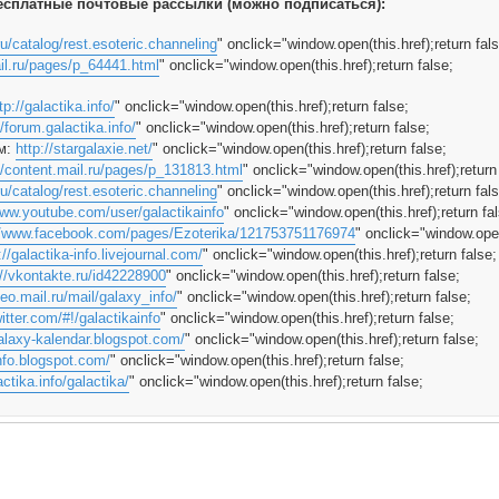
сплатные почтовые рассылки (можно подписаться):
ru/catalog/rest.esoteric.channeling
" onclick="window.open(this.href);return fals
ail.ru/pages/p_64441.html
" onclick="window.open(this.href);return false;
tp://galactika.info/
" onclick="window.open(this.href);return false;
//forum.galactika.info/
" onclick="window.open(this.href);return false;
м:
http://stargalaxie.net/
" onclick="window.open(this.href);return false;
//content.mail.ru/pages/p_131813.html
" onclick="window.open(this.href);return
ru/catalog/rest.esoteric.channeling
" onclick="window.open(this.href);return fals
www.youtube.com/user/galactikainfo
" onclick="window.open(this.href);return fa
//www.facebook.com/pages/Ezoterika/121753751176974
" onclick="window.open
://galactika-info.livejournal.com/
" onclick="window.open(this.href);return false;
://vkontakte.ru/id42228900
" onclick="window.open(this.href);return false;
deo.mail.ru/mail/galaxy_info/
" onclick="window.open(this.href);return false;
witter.com/#!/galactikainfo
" onclick="window.open(this.href);return false;
galaxy-kalendar.blogspot.com/
" onclick="window.open(this.href);return false;
info.blogspot.com/
" onclick="window.open(this.href);return false;
actika.info/galactika/
" onclick="window.open(this.href);return false;