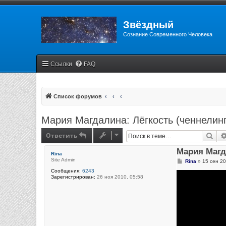
Звёздный
Сознание Современного Человека
Ссылки
FAQ
Список форумов
Мария Магдалина: Лёгкость (ченнелин
Ответить
Пои
Мария Магд
Rina
Site Admin
С
Rina
»
15 сен 20
о
Сообщения:
6243
о
Зарегистрирован:
26 ноя 2010, 05:58
б
щ
е
н
и
е