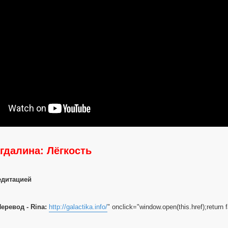
гдалина: Лёгкость
едитацией
Перевод - Rina:
http://galactika.info/
" onclick="window.open(this.href);return f