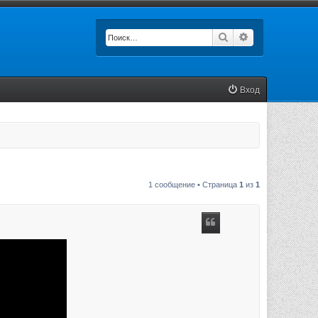
Поиск
Расширенный п
Вход
1 сообщение • Страница
1
из
1