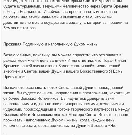
2012 будет много тех, кто стал Мастерами Света и Времени, вы
будете штурманами, ведущими Человечество через Врата Времени
в Новую Реальность. И сейчас вас просят начать интенсивно
работать над этими навыками и умениями с тем, чтобы вы
действительно могли осуществить задачу, с которой вы пришли на
Землю в этот раз.
Проживая Подлинную и наполненную Духом жизнь
Возлюбленные, воистину, вы можете спросить: что это значит в
рамках моей жизни день за днем? И мы ответим, что Новая Линия
Времени вашей жизни станет более «подлинной», исполненной
энергией и Светом вашей Души и вашего Божественного Я Есмь
Присутствия.
Вы начнете осознавать поток Света вашей Души в повседневной
жизни. Вы будете слышать направления и предложения, исходящие
от более Высоких Источников. Вы научитесь доверять этим
направлениям и идти в потоке с синхроничностями, желаниями и
чудесами, происходящими в потоке творческого партнерства между
Высшим «Я» и Эгоическим «я» как Мастера Света. Вот что означает
проживать «наполненную Духом» жизнь, когда каждый день
исполнен страсти, света водительства Души и Высшего «Я».