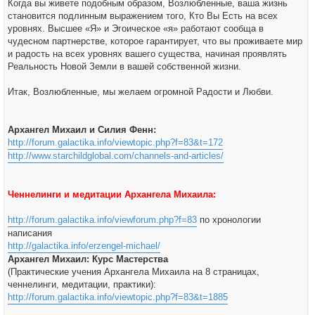
Когда вы живете подобным образом, Возлюбленные, ваша жизнь
становится подлинным выражением того, Кто Вы Есть на всех
уровнях. Высшее «Я» и Эгоическое «я» работают сообща в
чудесном партнерстве, которое гарантирует, что вы проживаете мир
и радость на всех уровнях вашего существа, начиная проявлять
Реальность Новой Земли в вашей собственной жизни.
Итак, Возлюбленные, мы желаем огромной Радости и Любви.
Архангел Михаил и Силия Фенн:
http://forum.galactika.info/viewtopic.php?f=83&t=172
http://www.starchildglobal.com/channels-and-articles/
Ченнелинги и медитации Архангела Михаила:
http://forum.galactika.info/viewforum.php?f=83
по хронологии
написания
http://galactika.info/erzengel-michael/
Архангел Михаил: Курс Мастерства
(Практические учения Архангела Михаила на 8 страницах,
ченнелинги, медитации, практики):
http://forum.galactika.info/viewtopic.php?f=83&t=1885