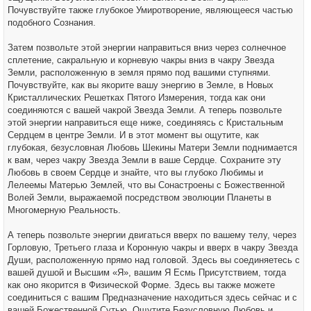
Почувствуйте также глубокое Умиротворение, являющееся частью
подобного Сознания.
Затем позвольте этой энергии направиться вниз через солнечное
сплетение, сакральную и корневую чакры вниз в чакру Звезда
Земли, расположенную в земля прямо под вашими ступнями.
Почувствуйте, как вы якорите вашу энергию в Земле, в Новых
Кристаллических Решетках Пятого Измерения, тогда как они
соединяются с вашей чакрой Звезда Земли. А теперь позвольте
этой энергии направиться еще ниже, соединяясь с Кристальным
Сердцем в центре Земли. И в этот момент вы ощутите, как
глубокая, безусловная Любовь Шекины Матери Земли поднимается
к вам, через чакру Звезда Земли в ваше Сердце. Сохраните эту
Любовь в своем Сердце и знайте, что вы глубоко Любимы и
Лелеемы Матерью Землей, что вы Сонастроены с Божественной
Волей Земли, выражаемой посредством эволюции Планеты в
Многомерную Реальность.
А теперь позвольте энергии двигаться вверх по вашему телу, через
Горловую, Третьего глаза и Коронную чакры и вверх в чакру Звезда
Души, расположенную прямо над головой. Здесь вы соединяетесь с
вашей душой и Высшим «Я», вашим Я Есмь Присутствием, тогда
как оно якорится в Физической Форме. Здесь вы также можете
соединиться с вашим Предназначение находиться здесь сейчас и с
вашей Божественной Сутью. Ощутите Безусловную Любовь и