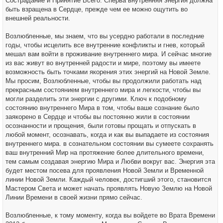
Сострадание и Принятие Всего. Сперва внутренняя энергия должна
быть взращена в Сердце, прежде чем ее можно ощутить во
внешней реальности.
Возлюбленные, мы знаем, что вы усердно работали в последние
годы, чтобы исцелить все внутренние конфликты и гнев, который
мешал вам войти в проживание внутреннего мира. И сейчас многие
из вас живут во внутренней радости и мире, поэтому вы имеете
возможность быть точками якорения этих энергий на Новой Земле.
Мы просим, Возлюбленные, чтобы вы продолжили работать над
прекрасным состоянием внутреннего мира и легкости, чтобы вы
могли разделить эти энергии с другими. Ключ к подобному
состоянию внутреннего Мира в том, чтобы ваше сознание было
заякорено в Сердце и чтобы вы постоянно жили в состоянии
осознанности и прощения, были готовы прощать и отпускать в
любой момент, осознавать, когда и как вы выпадаете из состояния
внутреннего мира. в сознательном состоянии вы сумеете сохранять
ваш внутренний Мир на протяжение более длительного времени,
тем самым создавая энергию Мира и Любви вокруг вас. Энергия эта
будет местом посева для проявления Новой Земли и Временной
линии Новой Земли. Каждый человек, достигший этого, становится
Мастером Света и может начать проявлять Новую Землю на Новой
Линии Времени в своей жизни прямо сейчас.
Возлюбленные, к тому моменту, когда вы войдете во Врата Времени