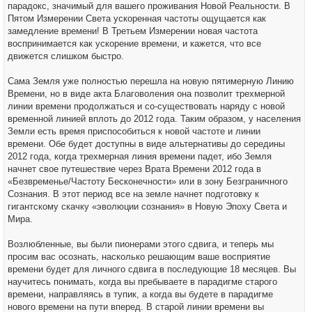
парадокс, значимый для вашего проживания Новой Реальности. В
Пятом Измерении Света ускоренная частоты ощущается как
замедление времени! В Третьем Измерении новая частота
воспринимается как ускорение времени, и кажется, что все
движется слишком быстро.
Сама Земля уже полностью перешла на новую пятимерную Линию
Времени, но в виде акта Благоволения она позволит трехмерной
линии времени продолжаться и со-существовать наряду с новой
временной линией вплоть до 2012 года. Таким образом, у населения
Земли есть время приспособиться к новой частоте и линии
времени. Обе будет доступны в виде альтернативы до середины
2012 года, когда трехмерная линия времени падет, ибо Земля
начнет свое путешествие через Врата Времени 2012 года в
«Безвременье/Частоту Бесконечности» или в зону Безграничного
Сознания. В этот период все на земле начнет подготовку к
гигантскому скачку «эволюции сознания» в Новую Эпоху Света и
Мира.
Возлюбленные, вы были пионерами этого сдвига, и теперь мы
просим вас осознать, насколько решающим ваше восприятие
времени будет для личного сдвига в последующие 18 месяцев. Вы
научитесь понимать, когда вы пребываете в парадигме старого
времени, направляясь в тупик, а когда вы будете в парадигме
нового времени на пути вперед. В старой линии времени вы