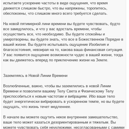
испытаете ускорение частоты в виде ощущения, что время
движется слишком быстро, что вы напряжены, торопитесь,
обеспокоены, что слишком много всего требуется сделать.
На новой пятимерной лини времени вы будете чувствовать, будто
все замедлилось, и что у вас вдосталь времени, чтобы
осуществить все, что необходимо. Вы будете спокойны и
умиротворены, вы будете знать, что все в Божественном Порядке в
вашей жизни. Вы будете испытывать ощущение Изобилия и
благосостояния, невзирая на то, какова ваша финансовая ситуация.
У вас появится ощущение возможности чудес в вашей жизни, тогда
как вы движетесь вперед по приключению жизни на Земле.
Заземляясь в Новой Линии Времени
Возлюбленные, важно, чтобы вы заземлились в новой Линии
Времени и позволили вашему Телу Света и Физическому Телу
приспособиться к новым частотам и вибрациям. Ибо ваше тело
будет энергетически вибрировать в ускоренном темпе, но вы будете
ощущать, что жизнь течет медленнее.
В начале вы можете ощутить некое внутреннее замешательство,
ваше тело может казаться дезориентированным и тяжелым. Вы
можете чувствовать себя неуклюжими, несогласованными с самими