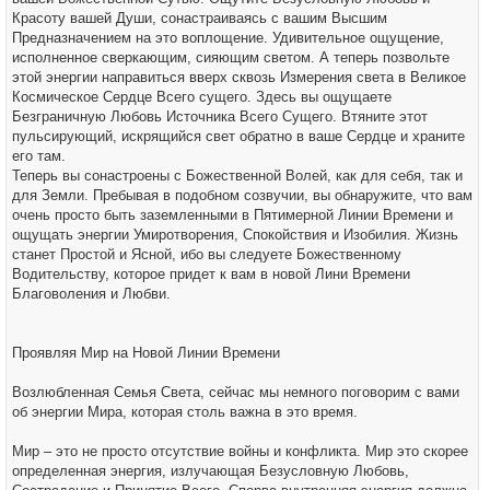
Красоту вашей Души, сонастраиваясь с вашим Высшим
Предназначением на это воплощение. Удивительное ощущение,
исполненное сверкающим, сияющим светом. А теперь позвольте
этой энергии направиться вверх сквозь Измерения света в Великое
Космическое Сердце Всего сущего. Здесь вы ощущаете
Безграничную Любовь Источника Всего Сущего. Втяните этот
пульсирующий, искрящийся свет обратно в ваше Сердце и храните
его там.
Теперь вы сонастроены с Божественной Волей, как для себя, так и
для Земли. Пребывая в подобном созвучии, вы обнаружите, что вам
очень просто быть заземленными в Пятимерной Линии Времени и
ощущать энергии Умиротворения, Спокойствия и Изобилия. Жизнь
станет Простой и Ясной, ибо вы следуете Божественному
Водительству, которое придет к вам в новой Лини Времени
Благоволения и Любви.
Проявляя Мир на Новой Линии Времени
Возлюбленная Семья Света, сейчас мы немного поговорим с вами
об энергии Мира, которая столь важна в это время.
Мир – это не просто отсутствие войны и конфликта. Мир это скорее
определенная энергия, излучающая Безусловную Любовь,