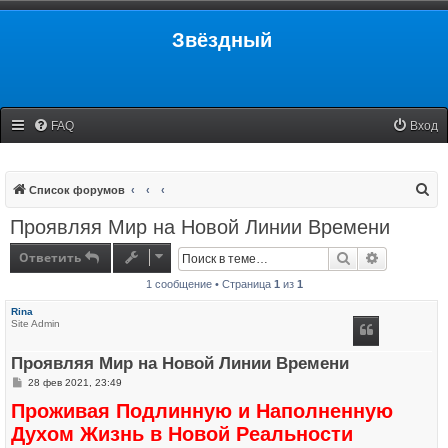
Звёздный
FAQ
Вход
П
Список форумов
о
Проявляя Мир на Новой Линии Времени
и
Ответить
Поиск
Расширенн
с
1 сообщение • Страница
1
из
1
к
Rina
Site Admin
Проявляя Мир на Новой Линии Времени
С
28 фев 2021, 23:49
о
Проживая Подлинную и Наполненную
о
б
Духом Жизнь в Новой Реальности
щ
е