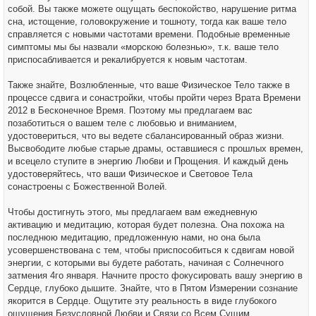
собой. Вы также можете ощущать беспокойство, нарушение ритма
сна, истощение, головокружение и тошноту, тогда как ваше тело
справляется с новыми частотами времени. Подобные временные
симптомы мы бы назвали «морскою болезнью», т.к. ваше тело
приспосабливается и рекалибруется к новым частотам.
Также знайте, Возлюбленные, что ваше Физическое Тело также в
процессе сдвига и сонастройки, чтобы пройти через Врата Времени
2012 в Бесконечное Время. Поэтому мы предлагаем вас
позаботиться о вашем теле с любовью и вниманием,
удостовериться, что вы ведете сбалансированный образ жизни.
Высвободите любые старые драмы, оставшиеся с прошлых времен,
и всецело ступите в энергию Любви и Прощения. И каждый день
удостоверяйтесь, что ваши Физическое и Световое Тела
сонастроены с Божественной Волей.
Чтобы достигнуть этого, мы предлагаем вам ежедневную
активацию и медитацию, которая будет полезна. Она похожа на
последнюю медитацию, предложенную нами, но она была
усовершенствована с тем, чтобы приспособиться к сдвигам новой
энергии, с которыми вы будете работать, начиная с Солнечного
затмения 4го января. Начните просто фокусировать вашу энергию в
Сердце, глубоко дышите. Знайте, что в Пятом Измерении сознание
якорится в Сердце. Ощутите эту реальность в виде глубокого
ощущения Безусловной Любви и Связи со Всем Сущим.