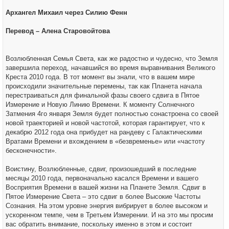
н
и
Архангел Михаил через Силию Фенн
е
Перевод – Алена Старовойтова
Возлюбленная Семья Света, как же радостно и чудесно, что Земля
завершила переход, начавшийся во время выравнивания Великого
Креста 2010 года. В тот момент вы знали, что в вашем мире
происходили значительные перемены, так как Планета начала
перестраиваться для финальной фазы своего сдвига в Пятое
Измерение и Новую Линию Времени. К моменту Солнечного
Затмения 4го января Земля будет полностью сонастроена со своей
новой траекторией и новой частотой, которая гарантирует, что к
декабрю 2012 года она прибудет на рандеву с Галактическими
Вратами Времени и вхождением в «безвременье» или «частоту
бесконечности».
Воистину, Возлюбленные, сдвиг, произошедший в последние
месяцы 2010 года, первоначально касался Времени и вашего
Восприятия Времени в вашей жизни на Планете Земля. Сдвиг в
Пятое Измерение Света – это сдвиг в более Высокие Частоты
Сознания. На этом уровне энергия вибрирует в более высоком и
ускоренном темпе, чем в Третьем Измерении. И на это мы просим
вас обратить внимание, поскольку именно в этом и состоит