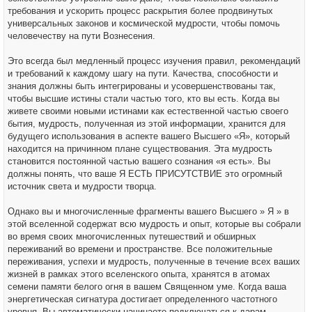
требования и ускорить процесс раскрытия более продвинутых
универсальных законов и космической мудрости, чтобы помочь
человечеству на пути Вознесения.
Это всегда был медленный процесс изучения правил, рекомендаций
и требований к каждому шагу на пути. Качества, способности и
знания должны быть интегрированы и усовершенствованы так,
чтобы высшие истины стали частью того, кто вы есть. Когда вы
живете своими новыми истинами как естественной частью своего
бытия, мудрость, полученная из этой информации, хранится для
будущего использования в аспекте вашего Высшего «Я», который
находится на причинном плане существования. Эта мудрость
становится постоянной частью вашего сознания «я есть». Вы
должны понять, что ваше Я ЕСТЬ ПРИСУТСТВИЕ это огромный
источник света и мудрости творца.
Однако вы и многочисленные фрагменты вашего Высшего » Я » в
этой вселенной содержат всю мудрость и опыт, которые вы собрали
во время своих многочисленных путешествий и обширных
переживаний во времени и пространстве. Все положительные
переживания, успехи и мудрость, полученные в течение всех ваших
жизней в рамках этого вселенского опыта, хранятся в атомах
семени памяти белого огня в вашем Священном уме. Когда ваша
энергетическая сигнатура достигает определенного частотного
уровня, Вы автоматически начинаете подключаться к дарам,