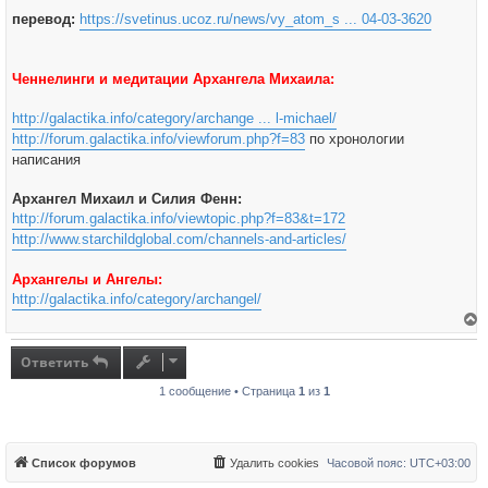
перевод:
https://svetinus.ucoz.ru/news/vy_atom_s ... 04-03-3620
Ченнелинги и медитации Архангела Михаила:
http://galactika.info/category/archange ... l-michael/
http://forum.galactika.info/viewforum.php?f=83
по хронологии
написания
Архангел Михаил и Силия Фенн:
http://forum.galactika.info/viewtopic.php?f=83&t=172
http://www.starchildglobal.com/channels-and-articles/
Архангелы и Ангелы:
http://galactika.info/category/archangel/
е
р
н
Ответить
у
т
1 сообщение • Страница
1
из
1
ь
с
я
к
н
а
Список форумов
Удалить cookies
Часовой пояс:
UTC+03:00
ч
а