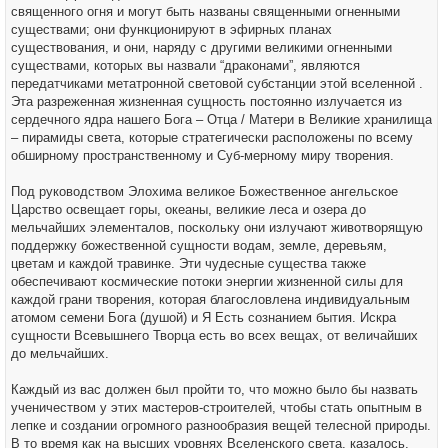
священного огня и могут быть названы священными огненными
существами; они функционируют в эфирных планах
существования, и они, наряду с другими великими огненными
существами, которых вы назвали “драконами”, являются
передатчиками метатронной световой субстанции этой вселенной .
Эта разреженная жизненная сущность постоянно излучается из
сердечного ядра нашего Бога – Отца / Матери в Великие хранилища
– пирамиды света, которые стратегически расположены по всему
обширному пространственному и Суб-мерному миру творения.
Под руководством Элохима великое Божественное ангельское
Царство освещает горы, океаны, великие леса и озера до
мельчайших элементалов, поскольку они излучают животворящую
поддержку божественной сущности водам, земле, деревьям,
цветам и каждой травинке. Эти чудесные существа также
обеспечивают космические потоки энергии жизненной силы для
каждой грани творения, которая благословлена индивидуальным
атомом семени Бога (душой) и Я Есть сознанием бытия. Искра
сущности Всевышнего Творца есть во всех вещах, от величайших
до мельчайших.
Каждый из вас должен был пройти то, что можно было бы назвать
ученичеством у этих мастеров-строителей, чтобы стать опытным в
лепке и создании огромного разнообразия вещей телесной природы.
В то время как на высших уровнях Вселенского света, казалось,