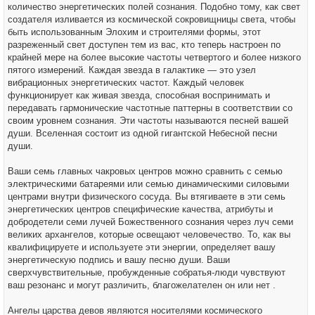
количество энергетических полей сознания. Подобно тому, как свет
создателя изливается из космической сокровищницы света, чтобы
быть использованным Элохим и строителями формы, этот
разреженный свет доступен тем из вас, кто теперь настроен по
крайней мере на более высокие частоты четвертого и более низкого
пятого измерений. Каждая звезда в галактике — это узел
вибрационных энергетических частот. Каждый человек
функционирует как живая звезда, способная воспринимать и
передавать гармонические частотные паттерны в соответствии со
своим уровнем сознания. Эти частоты называются песней вашей
души. Вселенная состоит из одной гигантской Небесной песни
души.
Ваши семь главных чакровых центров можно сравнить с семью
электрическими батареями или семью динамическими силовыми
центрами внутри физического сосуда. Вы втягиваете в эти семь
энергетических центров специфические качества, атрибуты и
добродетели семи лучей Божественного сознания через луч семи
великих архангелов, которые освещают человечество. То, как вы
квалифицируете и используете эти энергии, определяет вашу
энергетическую подпись и вашу песню души. Ваши
сверхчувствительные, пробужденные собратья-люди чувствуют
ваш резонанс и могут различить, благожелателен он или нет .
Ангелы царства девов являются носителями космического