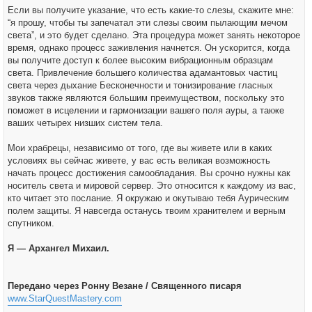
Если вы получите указание, что есть какие-то слезы, скажите мне:
“я прошу, чтобы ты запечатал эти слезы своим пылающим мечом
света”, и это будет сделано. Эта процедура может занять некоторое
время, однако процесс заживления начнется. Он ускорится, когда
вы получите доступ к более высоким вибрационным образцам
света. Привлечение большего количества адамантовых частиц
света через дыхание Бесконечности и тонизирование гласных
звуков также являются большим преимуществом, поскольку это
поможет в исцелении и гармонизации вашего поля ауры, а также
ваших четырех низших систем тела.
Мои храбрецы, независимо от того, где вы живете или в каких
условиях вы сейчас живете, у вас есть великая возможность
начать процесс достижения самообладания. Вы срочно нужны как
носитель света и мировой сервер. Это относится к каждому из вас,
кто читает это послание. Я окружаю и окутываю тебя Аурическим
полем защиты. Я навсегда останусь твоим хранителем и верным
спутником.
Я — Архангел Михаил.
Передано через Ронну Везане / Священного писаря
www.StarQuestMastery.com