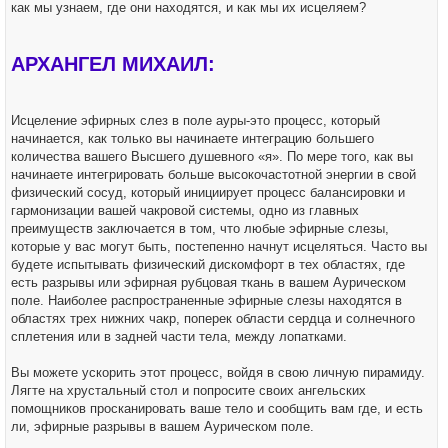
как мы узнаем, где они находятся, и как мы их исцеляем?
АРХАНГЕЛ МИХАИЛ:
Исцеление эфирных слез в поле ауры-это процесс, который
начинается, как только вы начинаете интеграцию большего
количества вашего Высшего душевного «я». По мере того, как вы
начинаете интегрировать больше высокочастотной энергии в свой
физический сосуд, который инициирует процесс балансировки и
гармонизации вашей чакровой системы, одно из главных
преимуществ заключается в том, что любые эфирные слезы,
которые у вас могут быть, постепенно начнут исцеляться. Часто вы
будете испытывать физический дискомфорт в тех областях, где
есть разрывы или эфирная рубцовая ткань в вашем Аурическом
поле. Наиболее распространенные эфирные слезы находятся в
областях трех нижних чакр, поперек области сердца и солнечного
сплетения или в задней части тела, между лопатками.
Вы можете ускорить этот процесс, войдя в свою личную пирамиду.
Лягте на хрустальный стол и попросите своих ангельских
помощников просканировать ваше тело и сообщить вам где, и есть
ли, эфирные разрывы в вашем Аурическом поле.