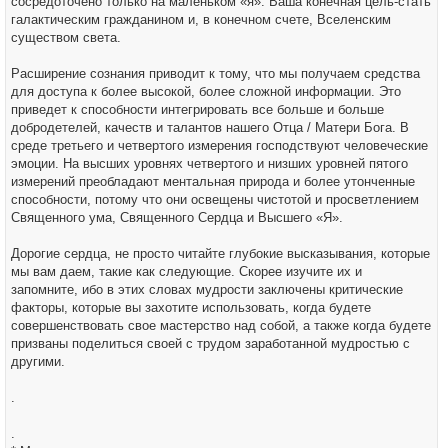
сосредоточено только на маленьком «я». Ваша конечная цель-стать
галактическим гражданином и, в конечном счете, Вселенским
существом света.
Расширение сознания приводит к тому, что мы получаем средства
для доступа к более высокой, более сложной информации. Это
приведет к способности интегрировать все больше и больше
добродетелей, качеств и талантов нашего Отца / Матери Бога. В
среде третьего и четвертого измерения господствуют человеческие
эмоции. На высших уровнях четвертого и низших уровней пятого
измерений преобладают ментальная природа и более утонченные
способности, потому что они освещены чистотой и просветлением
Священного ума, Священного Сердца и Высшего «Я».
Дорогие сердца, не просто читайте глубокие высказывания, которые
мы вам даем, такие как следующие. Скорее изучите их и
запомните, ибо в этих словах мудрости заключены критические
факторы, которые вы захотите использовать, когда будете
совершенствовать свое мастерство над собой, а также когда будете
призваны поделиться своей с трудом заработанной мудростью с
другими.
.
.