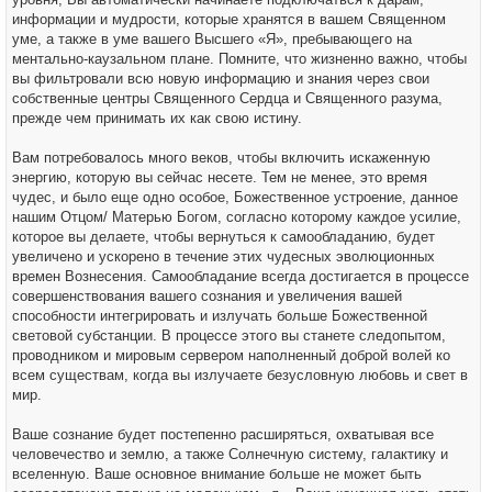
информации и мудрости, которые хранятся в вашем Священном
уме, а также в уме вашего Высшего «Я», пребывающего на
ментально-каузальном плане. Помните, что жизненно важно, чтобы
вы фильтровали всю новую информацию и знания через свои
собственные центры Священного Сердца и Священного разума,
прежде чем принимать их как свою истину.
Вам потребовалось много веков, чтобы включить искаженную
энергию, которую вы сейчас несете. Тем не менее, это время
чудес, и было еще одно особое, Божественное устроение, данное
нашим Отцом/ Матерью Богом, согласно которому каждое усилие,
которое вы делаете, чтобы вернуться к самообладанию, будет
увеличено и ускорено в течение этих чудесных эволюционных
времен Вознесения. Самообладание всегда достигается в процессе
совершенствования вашего сознания и увеличения вашей
способности интегрировать и излучать больше Божественной
световой субстанции. В процессе этого вы станете следопытом,
проводником и мировым сервером наполненный доброй волей ко
всем существам, когда вы излучаете безусловную любовь и свет в
мир.
Ваше сознание будет постепенно расширяться, охватывая все
человечество и землю, а также Солнечную систему, галактику и
вселенную. Ваше основное внимание больше не может быть