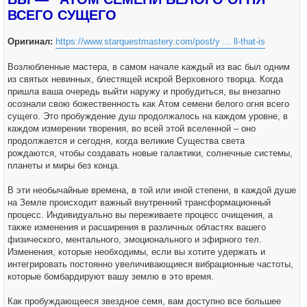
н
ВСЕГО СУЩЕГО
и
е
Оригинал:
https://www.starquestmastery.com/post/y ... ll-that-is
Возлюбленные мастера, в самом начале каждый из вас был одним
из святых невинных, блестящей искрой Верховного творца. Когда
пришла ваша очередь выйти наружу и пробудиться, вы внезапно
осознали свою божественность как Атом семени белого огня всего
сущего. Это пробуждение душ продолжалось на каждом уровне, в
каждом измерении творения, во всей этой вселенной – оно
продолжается и сегодня, когда великие Существа света
рождаются, чтобы создавать новые галактики, солнечные системы,
планеты и миры без конца.
В эти необычайные времена, в той или иной степени, в каждой душе
на Земле происходит важный внутренний трансформационный
процесс. Индивидуально вы переживаете процесс очищения, а
также изменения и расширения в различных областях вашего
физического, ментального, эмоционального и эфирного тел.
Изменения, которые необходимы, если вы хотите удержать и
интегрировать постоянно увеличивающиеся вибрационные частоты,
которые бомбардируют вашу землю в это время.
Как пробуждающееся звездное семя, вам доступно все большее