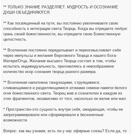
** ТОЛЬКО ЗНАНИЕ РАЗДЕЛЯЕТ. МУДРОСТЬ И ОСОЗНАНИЕ
ДУШИ ОБЪЕДИНЯЮТСЯ.
** Как посвященный на пути, вы постоянно увеличиваете свою
способность к интеграции света Творца. Когда вы отрицаете любую
грань своей божественности, вы отрицаете свою Божественную
целостность.
** Вселенная постоянно переделывает и переосмысливает себя
через импульсы и желания Верховного Творца и нашего Бога-
Матери/Отца. Желание высшего Творца состоит в том, чтобы
испытать индивидуальность, преломляясь в невообразимое
количество искр сознания творца разного размера.
** Вселенная наполнена танцующими, струящимися,
сливающимися и разделяющимися атомами семени памяти белого
огня божественного света. Творец жив и сознателен в каждом из
этих фрагментов, независимо от того, насколько он велик или мал.
* Пространство-это сущность внутри себя, ожидающая, чтобы ее
запрограммировали или сформировали в бесконечные
возможности.
Вопрос: как мы узнаем, есть ли у нас эфирные слезы? Если да, то