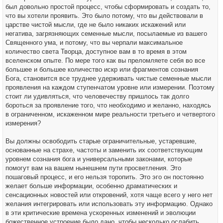
был довольно простой процесс, чтобы сформировать и создать то,
что вы хотели проявить. Это было потому, что вы действовали в
царстве чистой мысли, где не было никаких искажений или
негатива, загрязняющих семенные мысли, посылаемые из вашего
Священного ума, и потому, что вы черпали максимальное
количество света Творца, доступное вам в то время в этом
вселенском опыте. По мере того как вы преломляете себя во все
большее и большее количество искр или фрагментов сознания
Бога, становится все труднее удерживать чистые семенные мысли
проявления на каждом ступенчатом уровне или измерении. Поэтому
стоит ли удивляться, что человечеству пришлось так долго
бороться за проявление того, что необходимо и желанно, находясь
в ограниченном, искаженном мире реальности третьего и четвертого
измерения?
Вы должны освободить старые ограничительные, устаревшие,
основанные на страхе, частоты и заменить их соответствующим
уровнем сознания бога и универсальными законами, которые
помогут вам на вашем нынешнем пути просветления. Это
пошаговый процесс, и его нельзя торопить. Это эго он постоянно
желает больше информации, особенно драматических и
сенсационных новостей или откровений, хотя чаще всего у него нет
желания интегрировать или использовать эту информацию. Однако
в эти критические времена ускоренных изменений и эволюции
божественное устроение было дано, чтобы несколько ослабить