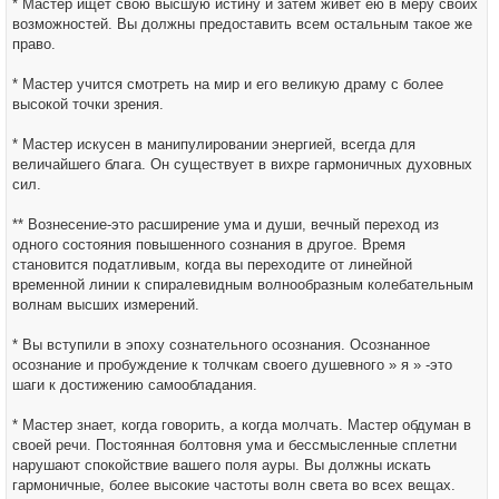
* Мастер ищет свою высшую истину и затем живет ею в меру своих
возможностей. Вы должны предоставить всем остальным такое же
право.
* Мастер учится смотреть на мир и его великую драму с более
высокой точки зрения.
* Мастер искусен в манипулировании энергией, всегда для
величайшего блага. Он существует в вихре гармоничных духовных
сил.
** Вознесение-это расширение ума и души, вечный переход из
одного состояния повышенного сознания в другое. Время
становится податливым, когда вы переходите от линейной
временной линии к спиралевидным волнообразным колебательным
волнам высших измерений.
* Вы вступили в эпоху сознательного осознания. Осознанное
осознание и пробуждение к толчкам своего душевного » я » -это
шаги к достижению самообладания.
* Мастер знает, когда говорить, а когда молчать. Мастер обдуман в
своей речи. Постоянная болтовня ума и бессмысленные сплетни
нарушают спокойствие вашего поля ауры. Вы должны искать
гармоничные, более высокие частоты волн света во всех вещах.