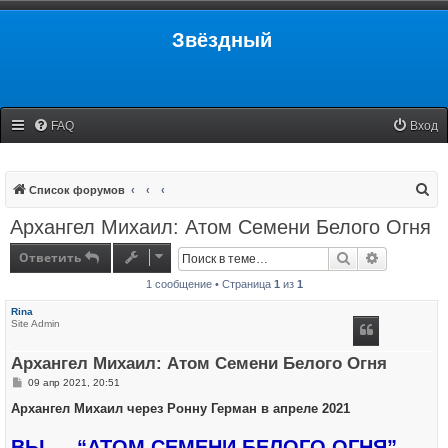
Звёздный
FAQ
Вход
П
Список форумов
о
Архангел Михаил: Атом Семени Белого Огня
и
Ответить
Поиск
Расширенн
с
1 сообщение • Страница
1
из
1
к
Rina
Site Admin
Архангел Михаил: Атом Семени Белого Огня
С
09 апр 2021, 20:51
о
о
Архангел Михаил через Ронну Герман в апреле 2021
б
щ
ВЫ — “АТОМ СЕМЕНИ БЕЛОГО ОГНЯ”
е