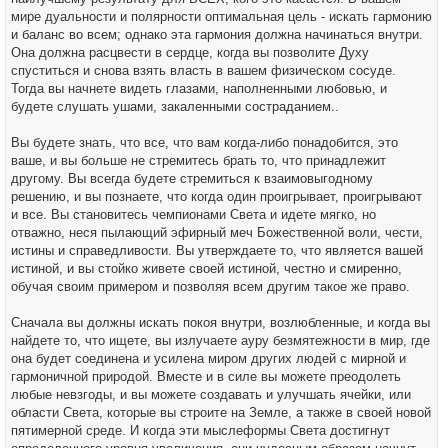
мире дуальности и полярности оптимальная цель - искать гармонию
и баланс во всем; однако эта гармония должна начинаться внутри.
Она должна расцвести в сердце, когда вы позволите Духу
спуститься и снова взять власть в вашем физическом сосуде.
Тогда вы начнете видеть глазами, наполненными любовью, и
будете слушать ушами, закаленными состраданием..
Вы будете знать, что все, что вам когда-либо понадобится, это
ваше, и вы больше не стремитесь брать то, что принадлежит
другому. Вы всегда будете стремиться к взаимовыгодному
решению, и вы познаете, что когда один проигрывает, проигрывают
и все. Вы становитесь чемпионами Света и идете мягко, но
отважно, неся пылающий эфирный меч Божественной воли, чести,
истины и справедливости. Вы утверждаете то, что является вашей
истиной, и вы стойко живете своей истиной, честно и смиренно,
обучая своим примером и позволяя всем другим такое же право.
Сначала вы должны искать покоя внутри, возлюбленные, и когда вы
найдете то, что ищете, вы излучаете ауру безмятежности в мир, где
она будет соединена и усилена миром других людей с мирной и
гармоничной природой. Вместе и в силе вы можете преодолеть
любые невзгоды, и вы можете создавать и улучшать ячейки, или
области Света, которые вы строите на Земле, а также в своей новой
пятимерной среде. И когда эти мыслеформы Света достигнут