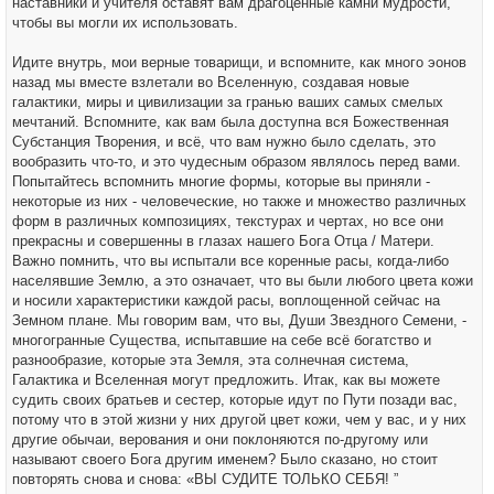
наставники и учителя оставят вам драгоценные камни мудрости,
чтобы вы могли их использовать.
Идите внутрь, мои верные товарищи, и вспомните, как много эонов
назад мы вместе взлетали во Вселенную, создавая новые
галактики, миры и цивилизации за гранью ваших самых смелых
мечтаний. Вспомните, как вам была доступна вся Божественная
Субстанция Творения, и всё, что вам нужно было сделать, это
вообразить что-то, и это чудесным образом являлось перед вами.
Попытайтесь вспомнить многие формы, которые вы приняли -
некоторые из них - человеческие, но также и множество различных
форм в различных композициях, текстурах и чертах, но все они
прекрасны и совершенны в глазах нашего Бога Отца / Матери.
Важно помнить, что вы испытали все коренные расы, когда-либо
населявшие Землю, а это означает, что вы были любого цвета кожи
и носили характеристики каждой расы, воплощенной сейчас на
Земном плане. Мы говорим вам, что вы, Души Звездного Семени, -
многогранные Существа, испытавшие на себе всё богатство и
разнообразие, которые эта Земля, эта солнечная система,
Галактика и Вселенная могут предложить. Итак, как вы можете
судить своих братьев и сестер, которые идут по Пути позади вас,
потому что в этой жизни у них другой цвет кожи, чем у вас, и у них
другие обычаи, верования и они поклоняются по-другому или
называют своего Бога другим именем? Было сказано, но стоит
повторять снова и снова: «ВЫ СУДИТЕ ТОЛЬКО СЕБЯ! ”