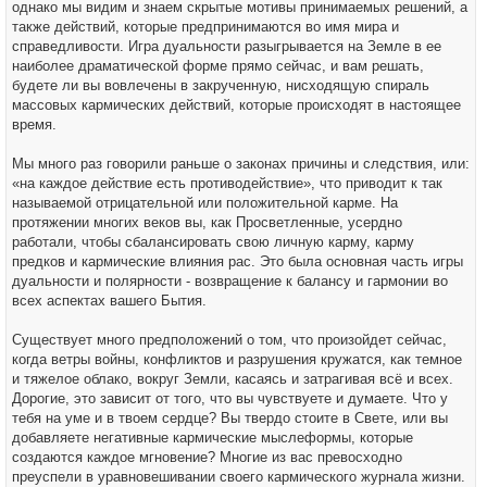
однако мы видим и знаем скрытые мотивы принимаемых решений, а
также действий, которые предпринимаются во имя мира и
справедливости. Игра дуальности разыгрывается на Земле в ее
наиболее драматической форме прямо сейчас, и вам решать,
будете ли вы вовлечены в закрученную, нисходящую спираль
массовых кармических действий, которые происходят в настоящее
время.
Мы много раз говорили раньше о законах причины и следствия, или:
«на каждое действие есть противодействие», что приводит к так
называемой отрицательной или положительной карме. На
протяжении многих веков вы, как Просветленные, усердно
работали, чтобы сбалансировать свою личную карму, карму
предков и кармические влияния рас. Это была основная часть игры
дуальности и полярности - возвращение к балансу и гармонии во
всех аспектах вашего Бытия.
Существует много предположений о том, что произойдет сейчас,
когда ветры войны, конфликтов и разрушения кружатся, как темное
и тяжелое облако, вокруг Земли, касаясь и затрагивая всё и всех.
Дорогие, это зависит от того, что вы чувствуете и думаете. Что у
тебя на уме и в твоем сердце? Вы твердо стоите в Свете, или вы
добавляете негативные кармические мыслеформы, которые
создаются каждое мгновение? Многие из вас превосходно
преуспели в уравновешивании своего кармического журнала жизни.