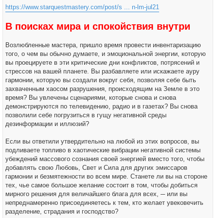
н
https://www.starquestmastery.com/post/s ... n-lm-jul21
и
е
В поисках мира и спокойствия внутри
Возлюбленные мастера, пришло время провести инвентаризацию
того, о чем вы обычно думаете, и эмоциональной энергии, которую
вы проецируете в эти критические дни конфликтов, потрясений и
стрессов на вашей планете. Вы разбавляете или искажаете ауру
гармонии, которую вы создали вокруг себя, позволяя себе быть
захваченным хаосом разрушения, происходящим на Земле в это
время? Вы увлечены сценариями, которые снова и снова
демонстрируются по телевидению, радио и в газетах? Вы снова
позволили себе погрузиться в гущу негативной среды
дезинформации и иллюзий?
Если вы ответили утвердительно на любой из этих вопросов, вы
подливаете топливо в хаотические вибрации негативной системы
убеждений массового сознания своей энергией вместо того, чтобы
добавлять свою Любовь, Свет и Сила для других эмиссаров
гармонии и безмятежности во всем мире. Станете ли вы на стороне
тех, чье самое большое желание состоит в том, чтобы добиться
мирного решения для величайшего блага для всех, ─ или вы
непреднамеренно присоединяетесь к тем, кто желает увековечить
разделение, страдания и господство?