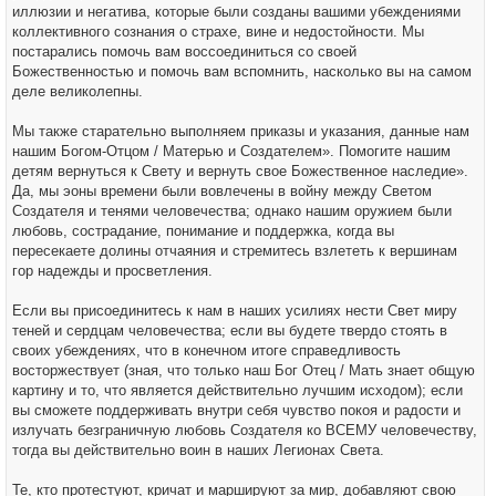
иллюзии и негатива, которые были созданы вашими убеждениями
коллективного сознания о страхе, вине и недостойности. Мы
постарались помочь вам воссоединиться со своей
Божественностью и помочь вам вспомнить, насколько вы на самом
деле великолепны.
Мы также старательно выполняем приказы и указания, данные нам
нашим Богом-Отцом / Матерью и Создателем». Помогите нашим
детям вернуться к Свету и вернуть свое Божественное наследие».
Да, мы эоны времени были вовлечены в войну между Светом
Создателя и тенями человечества; однако нашим оружием были
любовь, сострадание, понимание и поддержка, когда вы
пересекаете долины отчаяния и стремитесь взлететь к вершинам
гор надежды и просветления.
Если вы присоединитесь к нам в наших усилиях нести Свет миру
теней и сердцам человечества; если вы будете твердо стоять в
своих убеждениях, что в конечном итоге справедливость
восторжествует (зная, что только наш Бог Отец / Мать знает общую
картину и то, что является действительно лучшим исходом); если
вы сможете поддерживать внутри себя чувство покоя и радости и
излучать безграничную любовь Создателя ко ВСЕМУ человечеству,
тогда вы действительно воин в наших Легионах Света.
Те, кто протестуют, кричат и маршируют за мир, добавляют свою