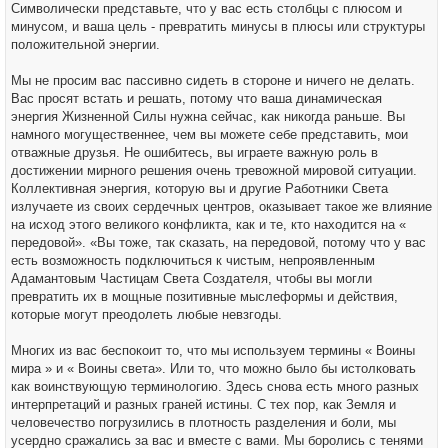
Символически представьте, что у вас есть столбцы с плюсом и
минусом, и ваша цель - превратить минусы в плюсы или структуры
положительной энергии.
Мы не просим вас пассивно сидеть в стороне и ничего не делать.
Вас просят встать и решать, потому что ваша динамическая
энергия Жизненной Силы нужна сейчас, как никогда раньше. Вы
намного могущественнее, чем вы можете себе представить, мои
отважные друзья. Не ошибитесь, вы играете важную роль в
достижении мирного решения очень тревожной мировой ситуации.
Коллективная энергия, которую вы и другие Работники Света
излучаете из своих сердечных центров, оказывает такое же влияние
на исход этого великого конфликта, как и те, кто находится на «
передовой». «Вы тоже, так сказать, на передовой, потому что у вас
есть возможность подключиться к чистым, непроявленным
Адамантовым Частицам Света Создателя, чтобы вы могли
превратить их в мощные позитивные мыслеформы и действия,
которые могут преодолеть любые невзгоды.
Многих из вас беспокоит то, что мы используем термины « Воины
мира » и « Воины света». Или то, что можно было бы истолковать
как воинствующую терминологию. Здесь снова есть много разных
интерпретаций и разных граней истины. С тех пор, как Земля и
человечество погрузились в плотность разделения и боли, мы
усердно сражались за вас и вместе с вами. Мы боролись с тенями