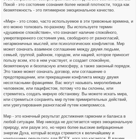
Покой - это состояние сознания более низкой плотности, тогда как
безмятежность - это пятимерное эмоциональное качество.
«Мир» - это слово, часто используемое в эти тревожные времена, и
его можно толковать по-разному. Вы используете термин
«душевное спокойствие», что означает наличие спокойного,
умиротворенного состояния ума, свободного от разногласий,
негармоничных мыслей, или психологических конфликтов. Мир
может означать взаимное соглашение между двумя людьми,
семьей, группой, районом, городом, или нацией, которое приносит
пользу всем, кто в нем участвует, и создает спокойную,
безмятежную и безопасную атмосферу, а также законный порядок.
Это также может означать договор, или соглашение о
предотвращении, или прекращении конфликта между двумя
несогласными фракциями. Вас могут называть миролюбивым
человеком, или пацифистом, потому что вы склонны, или
стремитесь создать мирную обстановку. Вы можете искать мира,
или стремиться сохранять мир путем примирительных действий,
или урегулирования разногласий путем компромисса.
Мир - это конечный результат достижения гармонии и баланса в
любой ситуации. Мир никогда не достигается через эмоциональную
природу, или разум эго, но через более высокие вибрационные
энергии Духа, который всегда стремится к величайшему и
наилучшему результату для ВСЕХ, кого это касается. В вашем