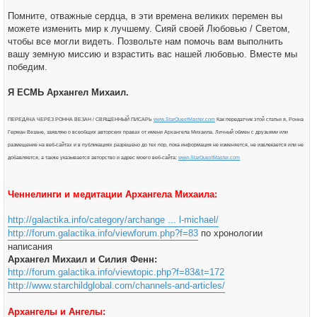
Помните, отважные сердца, в эти времена великих перемен вы
можете изменить мир к лучшему. Сияй своей Любовью / Светом,
чтобы все могли видеть. Позвольте нам помочь вам выполнить
вашу земную миссию и взрастить вас нашей любовью. Вместе мы
победим.
Я ЕСМЬ Архангел Михаил.
ПЕРЕДАЧА ЧЕРЕЗ РОННА ВЕЗАН / СВЯЩЕННЫЙ ПИСАРЬ
www.StarQuestMaster.com
Как передатчик этой статьи я, Ронна
Герман Везане, заявляю о всеобщих авторских правах от имени Архангела Михаила. Личный обмен с друзьями или
размещение на веб-сайтах и в публикациях разрешено до тех пор, пока информация не изменяется, не извлекается или не
добавляется, а также указывается авторство и адрес моего веб-сайта:
www.StarQuestMaster.com
Ченнелинги и медитации Архангела Михаила:
http://galactika.info/category/archange ... l-michael/
http://forum.galactika.info/viewforum.php?f=83
по хронологии
написания
Архангел Михаил и Силия Фенн:
http://forum.galactika.info/viewtopic.php?f=83&t=172
http://www.starchildglobal.com/channels-and-articles/
Архангелы и Ангелы: