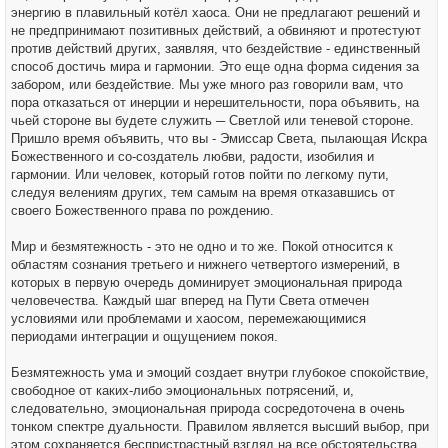
энергию в плавильный котёл хаоса. Они не предлагают решений и
не предпринимают позитивных действий, а обвиняют и протестуют
против действий других, заявляя, что бездействие - единственный
способ достичь мира и гармонии. Это еще одна форма сидения за
забором, или бездействие. Мы уже много раз говорили вам, что
пора отказаться от инерции и нерешительности, пора объявить, на
чьей стороне вы будете служить ─ Светлой или теневой стороне.
Пришло время объявить, что вы - Эмиссар Света, пылающая Искра
Божественного и со-создатель любви, радости, изобилия и
гармонии. Или человек, который готов пойти по легкому пути,
следуя велениям других, тем самым на время отказавшись от
своего Божественного права по рождению.
Мир и безмятежность - это не одно и то же. Покой относится к
областям сознания третьего и нижнего четвертого измерений, в
которых в первую очередь доминирует эмоциональная природа
человечества. Каждый шаг вперед на Пути Света отмечен
условиями или проблемами и хаосом, перемежающимися
периодами интеграции и ощущением покоя.
Безмятежность ума и эмоций создает внутри глубокое спокойствие,
свободное от каких-либо эмоциональных потрясений, и,
следовательно, эмоциональная природа сосредоточена в очень
тонком спектре дуальности. Правилом является высший выбор, при
этом сохраняется беспристрастный взгляд на все обстоятельства.