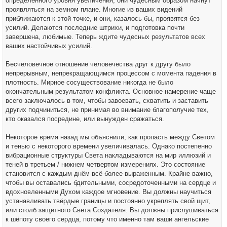
определенного уровня увеличения, они чудесным образом начнут
проявляться на земном плане. Многие из ваших видений
приближаются к этой точке, и они, казалось бы, проявятся без
усилий. Делаются последние штрихи, и подготовка почти
завершена, любимые. Теперь ждите чудесных результатов всех
ваших настойчивых усилий.
Бесчеловечное отношение человечества друг к другу было
непрерывным, непрекращающимся процессом с момента падения в
плотность. Мирное сосуществование никогда не было
окончательным результатом конфликта. Основное намерение чаще
всего заключалось в том, чтобы завоевать, схватить и заставить
других подчиниться, не принимая во внимание благополучие тех,
кто оказался посредине, или вынужден сражаться.
Некоторое время назад мы объяснили, как пропасть между Светом
и тенью с некоторого времени увеличивалась. Однако постепенно
вибрационные структуры Света накладываются на мир иллюзий и
теней в третьем / нижнем четвертом измерениях. Это состояние
становится с каждым днём всё более выраженным. Крайне важно,
чтобы вы оставались бдительными, сосредоточенными на сердце и
вдохновленными Духом каждое мгновение. Вы должны научиться
устанавливать твёрдые границы и постоянно укреплять свой щит,
или столб защитного Света Создателя. Вы должны прислушиваться
к шёпоту своего сердца, потому что именно там ваши ангельские