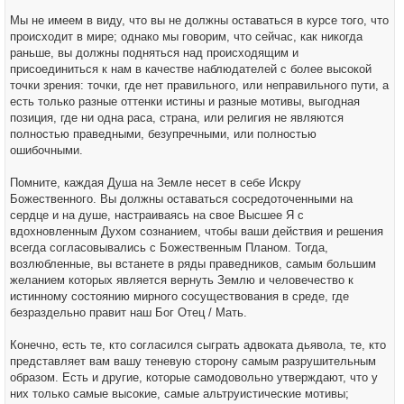
Мы не имеем в виду, что вы не должны оставаться в курсе того, что
происходит в мире; однако мы говорим, что сейчас, как никогда
раньше, вы должны подняться над происходящим и
присоединиться к нам в качестве наблюдателей с более высокой
точки зрения: точки, где нет правильного, или неправильного пути, а
есть только разные оттенки истины и разные мотивы, выгодная
позиция, где ни одна раса, страна, или религия не являются
полностью праведными, безупречными, или полностью
ошибочными.
Помните, каждая Душа на Земле несет в себе Искру
Божественного. Вы должны оставаться сосредоточенными на
сердце и на душе, настраиваясь на свое Высшее Я с
вдохновленным Духом сознанием, чтобы ваши действия и решения
всегда согласовывались с Божественным Планом. Тогда,
возлюбленные, вы встанете в ряды праведников, самым большим
желанием которых является вернуть Землю и человечество к
истинному состоянию мирного сосуществования в среде, где
безраздельно правит наш Бог Отец / Мать.
Конечно, есть те, кто согласился сыграть адвоката дьявола, те, кто
представляет вам вашу теневую сторону самым разрушительным
образом. Есть и другие, которые самодовольно утверждают, что у
них только самые высокие, самые альтруистические мотивы;