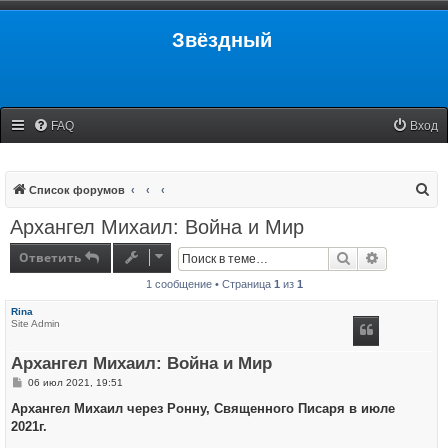
Звёздный
FAQ
Вход
П
Список форумов
о
Архангел Михаил: Война и Мир
и
Ответить
Поиск
Расширенн
с
1 сообщение • Страница
1
из
1
к
Rina
Site Admin
Архангел Михаил: Война и Мир
С
06 июл 2021, 19:51
о
о
Архангел Михаил через Ронну, Священного Писаря в июле
б
2021г.
щ
е