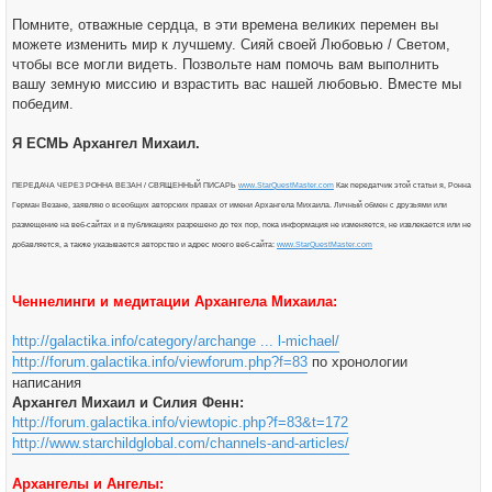
Помните, отважные сердца, в эти времена великих перемен вы
можете изменить мир к лучшему. Сияй своей Любовью / Светом,
чтобы все могли видеть. Позвольте нам помочь вам выполнить
вашу земную миссию и взрастить вас нашей любовью. Вместе мы
победим.
Я ЕСМЬ Архангел Михаил.
ПЕРЕДАЧА ЧЕРЕЗ РОННА ВЕЗАН / СВЯЩЕННЫЙ ПИСАРЬ
www.StarQuestMaster.com
Как передатчик этой статьи я, Ронна
Герман Везане, заявляю о всеобщих авторских правах от имени Архангела Михаила. Личный обмен с друзьями или
размещение на веб-сайтах и в публикациях разрешено до тех пор, пока информация не изменяется, не извлекается или не
добавляется, а также указывается авторство и адрес моего веб-сайта:
www.StarQuestMaster.com
Ченнелинги и медитации Архангела Михаила:
http://galactika.info/category/archange ... l-michael/
http://forum.galactika.info/viewforum.php?f=83
по хронологии
написания
Архангел Михаил и Силия Фенн:
http://forum.galactika.info/viewtopic.php?f=83&t=172
http://www.starchildglobal.com/channels-and-articles/
Архангелы и Ангелы: