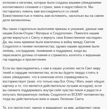
иллюзии и негатива, которые были созданы вашими убеждениями
коллективного сознания о страхе, вине и недостойности. Мы
постарались помочь вам воссоединиться со своей
Божественностью и помочь вам вспомнить, насколько вы на самом
деле великолепны.
Мы также старательно выполняем приказы и указания, данные нам
нашим Богом-Отцом / Матерью и Создателем». Помогите нашим
детям вернуться к Свету и вернуть свое Божественное наследие».
Да, мы эоны времени были вовлечены в войну между Светом
Создателя и тенями человечества; однако нашим оружием были
любовь, сострадание, понимание и поддержка, когда вы
пересекаете долины отчаяния и стремитесь взлететь к вершинам
гор надежды и просветления.
Если вы присоединитесь к нам в наших усилиях нести Свет миру
теней и сердцам человечества; если вы будете твердо стоять в
своих убеждениях, что в конечном итоге справедливость
восторжествует (зная, что только наш Бог Отец / Мать знает общую
картину и то, что является действительно лучшим исходом); если
вы сможете поддерживать внутри себя чувство покоя и радости и
излучать безграничную любовь Создателя ко ВСЕМУ человечеству,
тогда вы действительно воин в наших Легионах Света.
Те, кто протестуют, кричат и маршируют за мир, добавляют свою