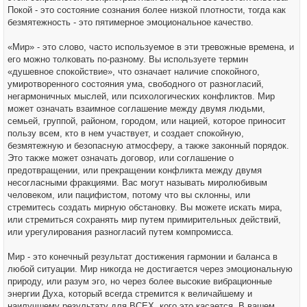
Покой - это состояние сознания более низкой плотности, тогда как
безмятежность - это пятимерное эмоциональное качество.
«Мир» - это слово, часто используемое в эти тревожные времена, и
его можно толковать по-разному. Вы используете термин
«душевное спокойствие», что означает наличие спокойного,
умиротворенного состояния ума, свободного от разногласий,
негармоничных мыслей, или психологических конфликтов. Мир
может означать взаимное соглашение между двумя людьми,
семьей, группой, районом, городом, или нацией, которое приносит
пользу всем, кто в нем участвует, и создает спокойную,
безмятежную и безопасную атмосферу, а также законный порядок.
Это также может означать договор, или соглашение о
предотвращении, или прекращении конфликта между двумя
несогласными фракциями. Вас могут называть миролюбивым
человеком, или пацифистом, потому что вы склонны, или
стремитесь создать мирную обстановку. Вы можете искать мира,
или стремиться сохранять мир путем примирительных действий,
или урегулирования разногласий путем компромисса.
Мир - это конечный результат достижения гармонии и баланса в
любой ситуации. Мир никогда не достигается через эмоциональную
природу, или разум эго, но через более высокие вибрационные
энергии Духа, который всегда стремится к величайшему и
наилучшему результату для ВСЕХ, кого это касается. В вашем