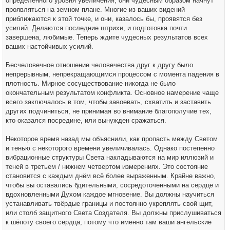
определенного уровня увеличения, они чудесным образом начнут
проявляться на земном плане. Многие из ваших видений
приближаются к этой точке, и они, казалось бы, проявятся без
усилий. Делаются последние штрихи, и подготовка почти
завершена, любимые. Теперь ждите чудесных результатов всех
ваших настойчивых усилий.
Бесчеловечное отношение человечества друг к другу было
непрерывным, непрекращающимся процессом с момента падения в
плотность. Мирное сосуществование никогда не было
окончательным результатом конфликта. Основное намерение чаще
всего заключалось в том, чтобы завоевать, схватить и заставить
других подчиниться, не принимая во внимание благополучие тех,
кто оказался посредине, или вынужден сражаться.
Некоторое время назад мы объяснили, как пропасть между Светом
и тенью с некоторого времени увеличивалась. Однако постепенно
вибрационные структуры Света накладываются на мир иллюзий и
теней в третьем / нижнем четвертом измерениях. Это состояние
становится с каждым днём всё более выраженным. Крайне важно,
чтобы вы оставались бдительными, сосредоточенными на сердце и
вдохновленными Духом каждое мгновение. Вы должны научиться
устанавливать твёрдые границы и постоянно укреплять свой щит,
или столб защитного Света Создателя. Вы должны прислушиваться
к шёпоту своего сердца, потому что именно там ваши ангельские