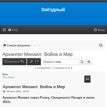
Звёздный
FAQ
Вход
П
Список форумов
о
Архангел Михаил: Война и Мир
и
Ответить
Поиск
Расширенн
с
1 сообщение • Страница
1
из
1
к
Rina
Site Admin
Архангел Михаил: Война и Мир
С
06 июл 2021, 19:51
о
о
Архангел Михаил через Ронну, Священного Писаря в июле
б
2021г.
щ
е