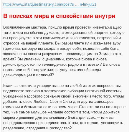
н
https://www.starquestmastery.com/post/s ... n-lm-jul21
и
е
В поисках мира и спокойствия внутри
Возлюбленные мастера, пришло время провести инвентаризацию
того, о чем вы обычно думаете, и эмоциональной энергии, которую
вы проецируете в эти критические дни конфликтов, потрясений и
стрессов на вашей планете. Вы разбавляете или искажаете ауру
гармонии, которую вы создали вокруг себя, позволяя себе быть
захваченным хаосом разрушения, происходящим на Земле в это
время? Вы увлечены сценариями, которые снова и снова
демонстрируются по телевидению, радио и в газетах? Вы снова
позволили себе погрузиться в гущу негативной среды
дезинформации и иллюзий?
Если вы ответили утвердительно на любой из этих вопросов, вы
подливаете топливо в хаотические вибрации негативной системы
убеждений массового сознания своей энергией вместо того, чтобы
добавлять свою Любовь, Свет и Сила для других эмиссаров
гармонии и безмятежности во всем мире. Станете ли вы на стороне
тех, чье самое большое желание состоит в том, чтобы добиться
мирного решения для величайшего блага для всех, ─ или вы
непреднамеренно присоединяетесь к тем, кто желает увековечить
разделение, страдания и господство?