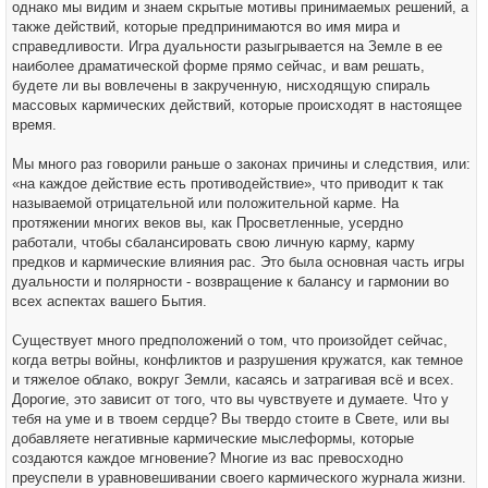
однако мы видим и знаем скрытые мотивы принимаемых решений, а
также действий, которые предпринимаются во имя мира и
справедливости. Игра дуальности разыгрывается на Земле в ее
наиболее драматической форме прямо сейчас, и вам решать,
будете ли вы вовлечены в закрученную, нисходящую спираль
массовых кармических действий, которые происходят в настоящее
время.
Мы много раз говорили раньше о законах причины и следствия, или:
«на каждое действие есть противодействие», что приводит к так
называемой отрицательной или положительной карме. На
протяжении многих веков вы, как Просветленные, усердно
работали, чтобы сбалансировать свою личную карму, карму
предков и кармические влияния рас. Это была основная часть игры
дуальности и полярности - возвращение к балансу и гармонии во
всех аспектах вашего Бытия.
Существует много предположений о том, что произойдет сейчас,
когда ветры войны, конфликтов и разрушения кружатся, как темное
и тяжелое облако, вокруг Земли, касаясь и затрагивая всё и всех.
Дорогие, это зависит от того, что вы чувствуете и думаете. Что у
тебя на уме и в твоем сердце? Вы твердо стоите в Свете, или вы
добавляете негативные кармические мыслеформы, которые
создаются каждое мгновение? Многие из вас превосходно
преуспели в уравновешивании своего кармического журнала жизни.