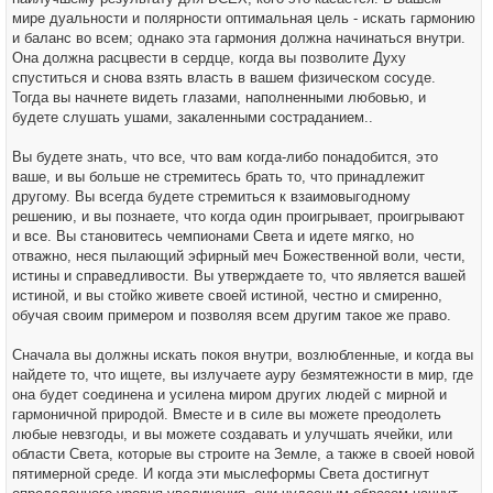
мире дуальности и полярности оптимальная цель - искать гармонию
и баланс во всем; однако эта гармония должна начинаться внутри.
Она должна расцвести в сердце, когда вы позволите Духу
спуститься и снова взять власть в вашем физическом сосуде.
Тогда вы начнете видеть глазами, наполненными любовью, и
будете слушать ушами, закаленными состраданием..
Вы будете знать, что все, что вам когда-либо понадобится, это
ваше, и вы больше не стремитесь брать то, что принадлежит
другому. Вы всегда будете стремиться к взаимовыгодному
решению, и вы познаете, что когда один проигрывает, проигрывают
и все. Вы становитесь чемпионами Света и идете мягко, но
отважно, неся пылающий эфирный меч Божественной воли, чести,
истины и справедливости. Вы утверждаете то, что является вашей
истиной, и вы стойко живете своей истиной, честно и смиренно,
обучая своим примером и позволяя всем другим такое же право.
Сначала вы должны искать покоя внутри, возлюбленные, и когда вы
найдете то, что ищете, вы излучаете ауру безмятежности в мир, где
она будет соединена и усилена миром других людей с мирной и
гармоничной природой. Вместе и в силе вы можете преодолеть
любые невзгоды, и вы можете создавать и улучшать ячейки, или
области Света, которые вы строите на Земле, а также в своей новой
пятимерной среде. И когда эти мыслеформы Света достигнут