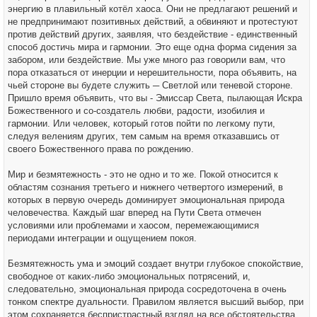
энергию в плавильный котёл хаоса. Они не предлагают решений и
не предпринимают позитивных действий, а обвиняют и протестуют
против действий других, заявляя, что бездействие - единственный
способ достичь мира и гармонии. Это еще одна форма сидения за
забором, или бездействие. Мы уже много раз говорили вам, что
пора отказаться от инерции и нерешительности, пора объявить, на
чьей стороне вы будете служить ─ Светлой или теневой стороне.
Пришло время объявить, что вы - Эмиссар Света, пылающая Искра
Божественного и со-создатель любви, радости, изобилия и
гармонии. Или человек, который готов пойти по легкому пути,
следуя велениям других, тем самым на время отказавшись от
своего Божественного права по рождению.
Мир и безмятежность - это не одно и то же. Покой относится к
областям сознания третьего и нижнего четвертого измерений, в
которых в первую очередь доминирует эмоциональная природа
человечества. Каждый шаг вперед на Пути Света отмечен
условиями или проблемами и хаосом, перемежающимися
периодами интеграции и ощущением покоя.
Безмятежность ума и эмоций создает внутри глубокое спокойствие,
свободное от каких-либо эмоциональных потрясений, и,
следовательно, эмоциональная природа сосредоточена в очень
тонком спектре дуальности. Правилом является высший выбор, при
этом сохраняется беспристрастный взгляд на все обстоятельства.