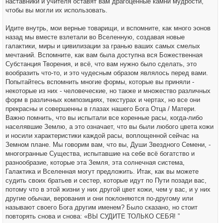
наставники и учителя оставят вам драгоценные камни мудрости,
чтобы вы могли их использовать.
Идите внутрь, мои верные товарищи, и вспомните, как много эонов
назад мы вместе взлетали во Вселенную, создавая новые
галактики, миры и цивилизации за гранью ваших самых смелых
мечтаний. Вспомните, как вам была доступна вся Божественная
Субстанция Творения, и всё, что вам нужно было сделать, это
вообразить что-то, и это чудесным образом являлось перед вами.
Попытайтесь вспомнить многие формы, которые вы приняли -
некоторые из них - человеческие, но также и множество различных
форм в различных композициях, текстурах и чертах, но все они
прекрасны и совершенны в глазах нашего Бога Отца / Матери.
Важно помнить, что вы испытали все коренные расы, когда-либо
населявшие Землю, а это означает, что вы были любого цвета кожи
и носили характеристики каждой расы, воплощенной сейчас на
Земном плане. Мы говорим вам, что вы, Души Звездного Семени, -
многогранные Существа, испытавшие на себе всё богатство и
разнообразие, которые эта Земля, эта солнечная система,
Галактика и Вселенная могут предложить. Итак, как вы можете
судить своих братьев и сестер, которые идут по Пути позади вас,
потому что в этой жизни у них другой цвет кожи, чем у вас, и у них
другие обычаи, верования и они поклоняются по-другому или
называют своего Бога другим именем? Было сказано, но стоит
повторять снова и снова: «ВЫ СУДИТЕ ТОЛЬКО СЕБЯ! ”