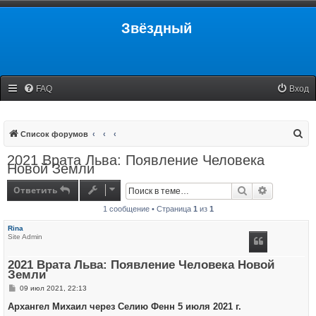
Звёздный
FAQ
Вход
П
Список форумов
о
2021 Врата Льва: Появление Человека
Новой Земли
и
с
Ответить
Поиск
Расширенн
к
1 сообщение • Страница
1
из
1
Rina
Site Admin
2021 Врата Льва: Появление Человека Новой
Земли
С
09 июл 2021, 22:13
о
о
Архангел Михаил через Селию Фенн 5 июля 2021 г.
б