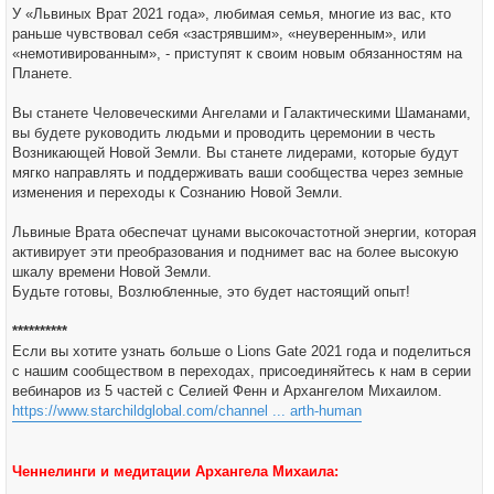
У «Львиных Врат 2021 года», любимая семья, многие из вас, кто
раньше чувствовал себя «застрявшим», «неуверенным», или
«немотивированным», - приступят к своим новым обязанностям на
Планете.
Вы станете Человеческими Ангелами и Галактическими Шаманами,
вы будете руководить людьми и проводить церемонии в честь
Возникающей Новой Земли. Вы станете лидерами, которые будут
мягко направлять и поддерживать ваши сообщества через земные
изменения и переходы к Сознанию Новой Земли.
Львиные Врата обеспечат цунами высокочастотной энергии, которая
активирует эти преобразования и поднимет вас на более высокую
шкалу времени Новой Земли.
Будьте готовы, Возлюбленные, это будет настоящий опыт!
**********
Если вы хотите узнать больше о Lions Gate 2021 года и поделиться
с нашим сообществом в переходах, присоединяйтесь к нам в серии
вебинаров из 5 частей с Селией Фенн и Архангелом Михаилом.
https://www.starchildglobal.com/channel ... arth-human
Ченнелинги и медитации Архангела Михаила: