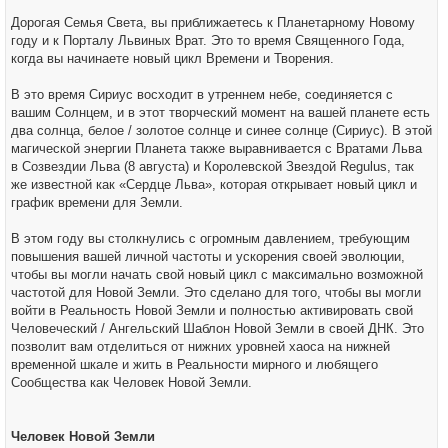
щ
е
Дорогая Семья Света, вы приближаетесь к Планетарному Новому
н
году и к Порталу Львиных Врат. Это то время Священного Года,
и
е
когда вы начинаете новый цикл Времени и Творения.
В это время Сириус восходит в утреннем небе, соединяется с
вашим Солнцем, и в этот творческий момент на вашей планете есть
два солнца, белое / золотое солнце и синее солнце (Сириус). В этой
магической энергии Планета также выравнивается с Вратами Льва
в Созвездии Льва (8 августа) и Королевской Звездой Regulus, так
же известной как «Сердце Льва», которая открывает новый цикл и
график времени для Земли.
В этом году вы столкнулись с огромным давлением, требующим
повышения вашей личной частоты и ускорения своей эволюции,
чтобы вы могли начать свой новый цикл с максимально возможной
частотой для Новой Земли. Это сделано для того, чтобы вы могли
войти в Реальность Новой Земли и полностью активировать свой
Человеческий / Ангельский Шаблон Новой Земли в своей ДНК. Это
позволит вам отделиться от нижних уровней хаоса на нижней
временной шкале и жить в Реальности мирного и любящего
Сообщества как Человек Новой Земли.
Человек Новой Земли