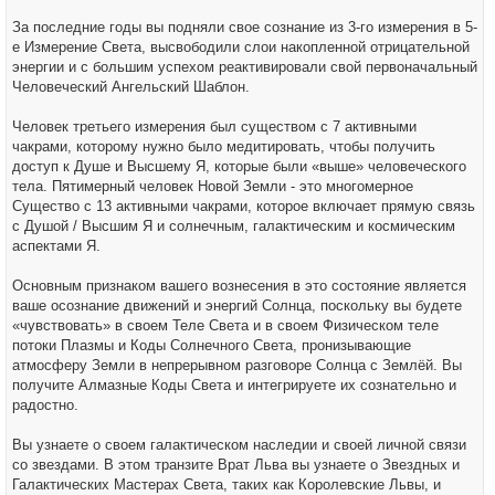
За последние годы вы подняли свое сознание из 3-го измерения в 5-
е Измерение Света, высвободили слои накопленной отрицательной
энергии и с большим успехом реактивировали свой первоначальный
Человеческий Ангельский Шаблон.
Человек третьего измерения был существом с 7 активными
чакрами, которому нужно было медитировать, чтобы получить
доступ к Душе и Высшему Я, которые были «выше» человеческого
тела. Пятимерный человек Новой Земли - это многомерное
Существо с 13 активными чакрами, которое включает прямую связь
с Душой / Высшим Я и солнечным, галактическим и космическим
аспектами Я.
Основным признаком вашего вознесения в это состояние является
ваше осознание движений и энергий Солнца, поскольку вы будете
«чувствовать» в своем Теле Света и в своем Физическом теле
потоки Плазмы и Коды Солнечного Света, пронизывающие
атмосферу Земли в непрерывном разговоре Солнца с Землёй. Вы
получите Алмазные Коды Света и интегрируете их сознательно и
радостно.
Вы узнаете о своем галактическом наследии и своей личной связи
со звездами. В этом транзите Врат Льва вы узнаете о Звездных и
Галактических Мастерах Света, таких как Королевские Львы, и