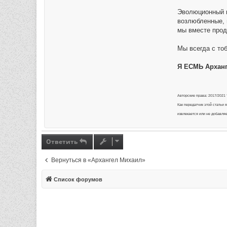
Эволюционный п
возлюбленные, 
мы вместе прод
Мы всегда с тоб
Я ЕСМЬ Арханг
Авторские права: 2017/2021
Как передатчик этой статьи
извлекается или не добавляе
Ответить
Вернуться в «Архангел Михаил»
Список форумов