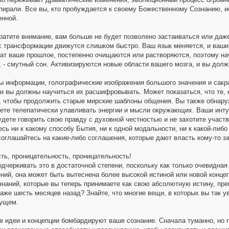
пирали. Все вы, кто пробуждается к своему Божественному Сознанию, 
енной.
ратите внимание, вам больше не будет позволено застаиваться или даже
с трансформации движутся слишком быстро. Ваш язык меняется, и ваши
ат ваше прошлое, постепенно очищаются или растворяются, поэтому нач
, - смутный сон. Активизируются новые области вашего мозга, и вы дол
ы информации, голографические изображения большого значения и сакра
 и вы должны научиться их расшифровывать. Может показаться, что те, 
, чтобы продолжить старые мирские шаблоны общения. Вы также обнару
аете телепатически улавливать энергии и мысли окружающих. Ваши инту
удете говорить свою правду с духовной честностью и не захотите участ
есь ни к какому способу Бытия, ни к одной модальности, ни к какой-ли
соглашайтесь на какие-либо соглашения, которые дают власть кому-то з
ть, проницательность, проницательность!
дчеркивать это в достаточной степени, поскольку как только очевидная
ний, она может быть вытеснена более высокой истиной или новой концеп
знаний, которые вы теперь принимаете как свою абсолютную истину, п
аже шесть месяцев назад? Знайте, что многие вещи, в которых вы так у
ущем.
 идеи и концепции бомбардируют ваше сознание. Сначала туманно, но п