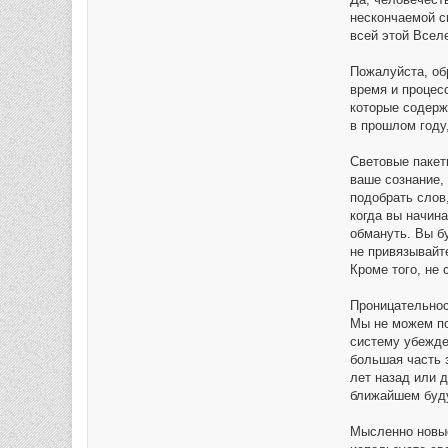
нескончаемой с
всей этой Всел
Пожалуйста, об
время и процес
которые содерж
в прошлом году
Световые пакет
ваше сознание,
подобрать слов
когда вы начин
обмануть. Вы б
не привязывайт
Кроме того, не 
Проницательнос
Мы не можем по
систему убежде
большая часть 
лет назад или д
ближайшем буд
Мысленно новые