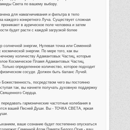
рамиды Света по вашему выбору.
чена для намагничивания и фильтра в тело
ва каждого конкретного Луча. Существует сложная
 проникают в аурическое поле человека и затем
сти будет расти с каждой загрузкой более
р солнечной энергии, Нулевая точка или Семенной
космической энергии. По мере того, как вы
онечному количеству Адамантовых Частиц, которые
Белое Космическое Пламя Адамантовых Частиц,
 Только определенное количество, которое подходит
 физическом сосуде. Должен быть баланс Лучей.
ю Божественность, посредством чего вы постоянно
тупая так, вы начнете получать духовную поддержку
о Священного Сердца.
 передавать гармонические частотные колебания в
ваются вашей Песней Души. Вы - ТОЧКА СВЕТА, яркая
Души.
ыханием, ваше сознание будет постепенно опускаться
я содержит Семенной Атом Памяти Белого Огня - ваш