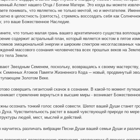
енный Аспект нашего Отца / Богини Матери. Это когда вы можете извл
аете понимать, что являетесь не только мечтой, но и мечтателем. Имен
ратно в целостность (святость), стремясь воссоздать себя как Солнечно
; это ваше Божественное Наследие.
мните, что только малая грань вашего архетипичного существа воплощает
рение содержит астральный план, который является мостом в пятое изм
ломков эмоциональной энергии и широким спектром несогласованных ча
еждений массового сознания человечества всех прошлых веков на Земле
го тела Земли.
ывают Звездным Семенем, поскольку, возвращаясь к своему мастерству,
х Семенных Атомов Памяти Жизненного Кода ─ новый, продвинутый эво
тупающем Золотом Веке.
отово совершить гигантский скачок в сознании. В какой-то момент путе
озникает стремление вернуться в высшие миры - возникает Божественное
жны осознать тонкий голос своей совести. Шепот вашей Души станет гро
в Духа. Чувствительность растет в вашей чувствующей природе по мере 
труктуры людей, мест, мыслей и действий.
 научитесь различать вибрации Песни Души вашей семьи Души и различ
во переживает драматические изменения, эволюционный процесс огромн