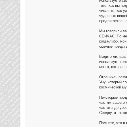
используете св
того, как вы п
числе то, как у
чудесных вещей
продвигаетесь с
Мы говорили ва
СЕЙЧАС! По мер
когда-либо, мо
смелые предста
Видите ли, ваш
использует тол
мозга, которая 
Ограничен разу
Уму, который с
космической му
Некоторые прод
частям вашего 
частоты до уро
Сердцу, а такж
Помните, что в