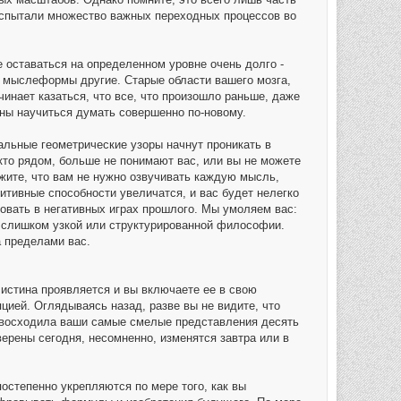
испытали множество важных переходных процессов во
 оставаться на определенном уровне очень долго -
 мыслеформы другие. Старые области вашего мозга,
инает казаться, что все, что произошло раньше, даже
жны научиться думать совершенно по-новому.
льные геометрические узоры начнут проникать в
кто рядом, больше не понимают вас, или вы не можете
жите, что вам не нужно озвучивать каждую мысль,
итивные способности увеличатся, и вас будет нелегко
вовать в негативных играх прошлого. Мы умоляем вас:
бо слишком узкой или структурированной философии.
а пределами вас.
 истина проявляется и вы включаете ее в свою
цией. Оглядываясь назад, разве вы не видите, что
ревосходила ваши самые смелые представления десять
верены сегодня, несомненно, изменятся завтра или в
остепенно укрепляются по мере того, как вы