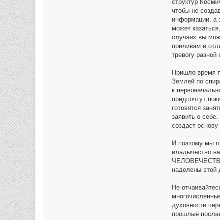
структур Косми
чтобы не создав
информации, а 
может казаться
случаях вы мож
приливам и отл
тревогу разной
Пришло время п
Землей по спира
к первоначальн
предпочтут пок
готовятся заня
заявить о себе
создаст основу
И поэтому мы г
владычество на
ЧЕЛОВЕЧЕСТВА 
наделены этой 
Не отчаивайтес
многочисленные
духовности чер
прошлые послан