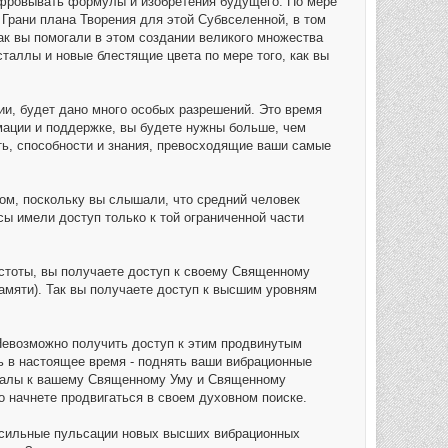
ифровывать формулы и изобретения будущего. По мере
 Грани плана Творения для этой Субвселенной, в том
как вы помогали в этом создании великого множества
таллы и новые блестящие цвета по мере того, как вы
ии, будет дано много особых разрешений. Это время
ации и поддержке, вы будете нужны больше, чем
ть, способности и знания, превосходящие ваши самые
зом, поскольку вы слышали, что средний человек
ы имели доступ только к той ограниченной части
астоты, вы получаете доступ к своему Священному
мяти). Так вы получаете доступ к высшим уровням
Невозможно получить доступ к этим продвинутым
ль в настоящее время - поднять ваши вибрационные
рталы к вашему Священному Уму и Священному
о начнете продвигаться в своем духовном поиске.
т сильные пульсации новых высших вибрационных