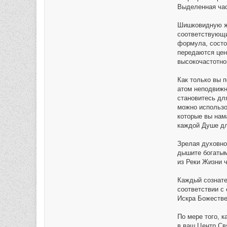
Выделенная час
Шишковидную же
соответствующи
формула, состо
передаются цен
высокочастотно
Как только вы 
атом неподвижн
становитесь дл
можно использо
которые вы нам
каждой Душе дл
Зрелая духовно
дышите богатым
из Реки Жизни 
Каждый сознате
соответствии с
Искра Божестве
По мере того, 
в ваш Центр Св