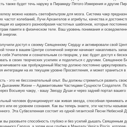
ть также будет течь наружу в Пирамиду Пятого Измерения и другие Пи
лезу можно назвать светофильтром для мозга. Система чакр предназна
х частот колебаний, Лучи Архангелов и атрибуты, качества и достоинст
ящая из широкого разнообразия частотных шаблонов, которые постоянно
трам памяти в физическом теле. Ваш уровень понимания и осведомленно
й энергии.
получили доступ к своему Священному Сердцу и активировали свой Цент
ой точки в вашем Центре солнечной энергии начинает накапливать запас 
я себя Учителем и сознательным со-творцом, у вас будет доступ к беск
вать в своих творческих усилиях и поделиться с другими. Священное 
агничиваете как пробужденный Мастер должно постоянно циркулировать.
я интеграции на их текущем уровне Просветления, и может храниться в
сть - это не бессознательный опыт. Вы должны стремиться развить сво
 Дыханием Жизни ─ Адамантовыми Частицами Сущности Создателя. Пос
через Восьмую чакру, - вашу Звезду Души и через задний портал вашег
льный человек функционирует как живая звезда, способная принимать и
 его или ее уровнем сознания. Как вы теперь знаете, эти частоты назы
нного. Эта Субвселенная состоит из одной гигантской Песни Небесной 
как вы разовьете способность глубоко и без усилий дышать Священным д
ященного Сердца, а затем еще глубже в Мандалу Vesica Piscis, котора