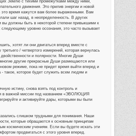
ющих Землю с тихими промежутками между ними,
упательного движения. Это прилив энергии и новой
в это время кажутся вам более выраженными. Вам
лали шаг назад, в неопределенность. В других
и вы должны быть в некоторой степени привыкшими к
 к следующему уровню осознания, это часто вызывает
ить, хотят ли они двигаться вперед вместе с
 третьего / четвертого измерений, которая вернулась
х двойственности и полярности. Многие Души
и многие другие прекрасные Души размещаются или
новом режиме, пока не придет время выйти вперед и
 - такое, которое будет служить всем людям и
ую истину, снова взять под контроль и
еля в важной миссии под названием «ЭВОЛЮЦИЯ
ируйте и активируйте дары, которыми вы были
оказались слишком трудными для понимания. Наши
рости, которые обращаются к основным принципам
ым космическим учениям. Если вы будете искать эти
мфортом продвигаться с этого уровня вперед.