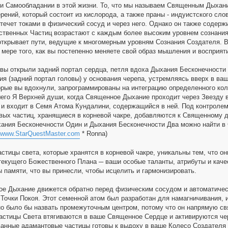
и Самообладании в этой жизни. То, что мы называем Священным Дыхание
ерений, который состоит из кислорода, а также праны - индуистского с
я течет токами в физический сосуд и через него. Однако он также содер
ственных Частиц возрастают с каждым более высоким уровнем сознания
открывает пути, ведущие к многомерным уровням Сознания Создателя. В
 мере того, как вы постепенно меняете свой образ мышления и восприят
к вы открыли задний портал сердца, петля вдоха Дыхания Бесконечности
ия (задний портал головы) у основания черепа, устремляясь вверх в в
орые вы вдохнули, запрограммированы на интеграцию определенного к
его Я Верхней души, когда Священное Дыхание проходит через Звезду 
 и входит в Семя Атома Кундалини, содержащийся в ней. Под контрол
вых частиц, хранящиеся в корневой чакре, добавляются к Священному д
хания Бесконечности Один и Дыхания Бесконечности Два можно найт
www.StarQuestMaster.com
* Ronna)
стицы света, которые хранятся в корневой чакре, уникальны тем, что 
текущего Божественного Плана ─ ваши особые таланты, атрибуты и каче
 памяти, что вы принесли, чтобы исцелить и гармонизировать.
е Дыхание движется обратно перед физическим сосудом и автоматическ
Точки Покоя. Этот семенной атом был разработан для намагничивания, 
но было бы назвать промежуточным центром, потому что он напрямую 
стицы Света втягиваются в ваше Священное Сердце и активируются че
анные адамантовые частицы готовы к выдоху в ваше Колесо Создателя Д