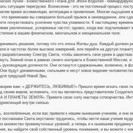
ческих лучей - Божественного Плана для Эпохи Водолея - бомбардиру
ать ситуацию перегрузки. Вознесение - это не постоянный процесс пост
затем время ассимиляции, интеграции и проявления. Многие ощущения 
, что временами вы совершили большой прыжок в неизведанное, или сде
ете почувствовать усиление чувства уязвимости. К настоящему времен
ивам увеличенных, ускоренных частот; однако, когда вас подталкивают
 степени в вашем физическом, ментальном и эмоциональном теле.
ринимать решения, потому что это эпоха Жатвы душ. Каждый должен реш
ли в частотах более высоких измерений, или перейти на другую планету
о разработанному Спектру Света, чтобы закончить свои уроки в царства
инуть Земной план в рамках своего контракта и Божественной Миссии, 
ть руководящие должности. Они останутся сдержанными, возможно, в фо
. Они будут динамичными, сильными и несут новое видение человечества
 для грядущей Новой Эры.
оворим вам: « ДЕРЖИТЕСЬ, ЛЮБИМЫЕ!» Пришло время искать свою личн
д своим миром, вспомнить, что вы являетесь представителем Создат
И ПЛАНЕТЫ ЗЕМЛЯ». Примите свою силу мастера сотворчества. Интегр
дремлющей внутри связью.
ь, возлюбленные, если вас привели к нашим нынешним учениям, и они 
 посланники Света неустанно трудились, чтобы нести наши учения муд
ез множество промежуточных уровней, а теперь и к нынешним продвинут
ия, вы найдете свой собственный уровень понимания, и вы можете с ко