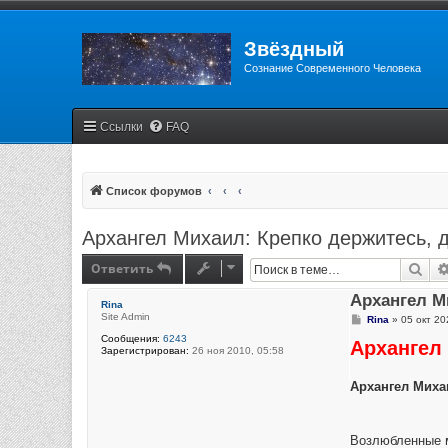
Звёздный
Сознание Современного Человека
Ссылки
FAQ
Список форумов
Архангел Михаил: Крепко держитесь, д
Ответить
Пои
Архангел М
Rina
Site Admin
С
Rina
»
05 окт 20
о
Сообщения:
6243
Архангел 
о
Зарегистрирован:
26 ноя 2010, 05:58
б
щ
е
Архангел Миха
н
и
е
Возлюбленные м