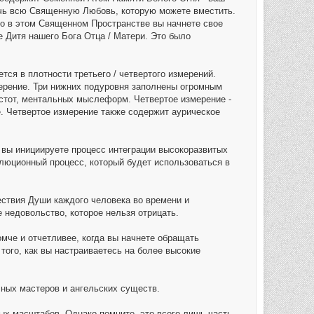
ечь всю Священную Любовь, которую можете вместить.
но в этом Священном Пространстве вы начнете свое
е Дитя нашего Бога Отца / Матери. Это было
ся в плотности третьего / четвертого измерений.
ерение. Три нижних подуровня заполнены огромным
стот, ментальных мыслеформ. Четвертое измерение -
. Четвертое измерение также содержит аурическое
 вы инициируете процесс интеграции высокоразвитых
люционный процесс, который будет использоваться в
шествия Души каждого человека во времени и
 недовольство, которое нельзя отрицать.
мче и отчетливее, когда вы начнете обращать
того, как вы настраиваетесь на более высокие
ных мастеров и ангельских существ.
ых масштабов. Однако помните, это всего лишь часть