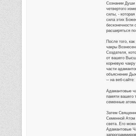
Сознании Души 
четвертого изм
силы, - котора
сила этих Боже
бесконечности 
расширяться по
После того, ка
чакры Вознесен
Создателя, кот
от вашего Высш
корневую чакру
части адаманто
объяснение Ды
─ на веб-сайте:
Адамантовые ча
памяти вашего 
семенные атомы
Затем Священно
Семенной Атом 
света. Его мож
Адамантовые Ча
запрограммиров